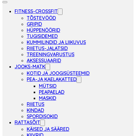
FITNESS-CROSSFIT
TÕSTEVÖÖD
GRIPID
HÜPPENÖÖRID
TUGISIDEMED
KUMMILINDID JA LIIKUVUS
RIIETUS-JALATSID
TREENINGVARUSTUS
AKSESSUAARID
JOOKS-MATK
KOTID JA JOOGISÜSTEEMID
PEA-JA KAELAKATTED
MÜTSID
PEAPAELAD
MASKID
RIIETUS
KINDAD
SPORDISOKID
RATTASÕIT
KÄISED JA SÄÄRED
KIIVRID