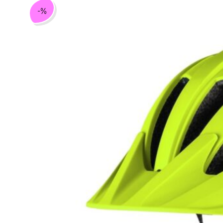
114,90 €.
86,18 €.
-%