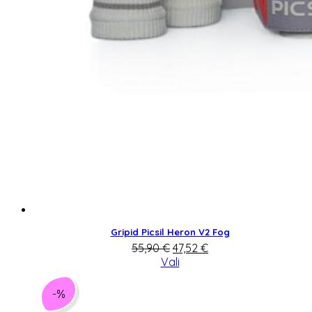
Gripid Picsil Heron V2 Fog
Algne
Praegune
55,90
€
47,52
€
hind
hind
Vali
oli:
on:
55,90 €.
47,52 €.
-%