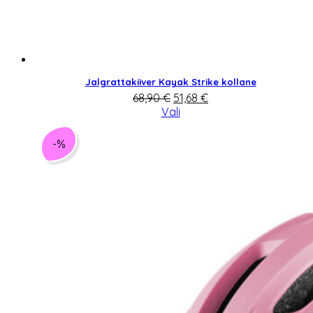
Jalgrattakiiver Kayak Strike kollane
Algne
Praegune
68,90
€
51,68
€
hind
hind
Vali
oli:
on:
68,90 €.
51,68 €.
-%