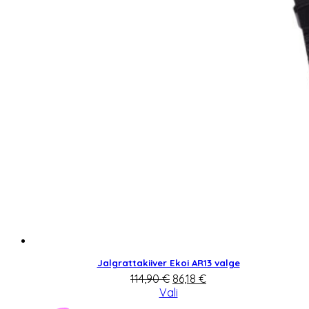
Jalgrattakiiver Ekoi AR13 valge
Algne
Praegune
114,90
€
86,18
€
hind
hind
Vali
oli:
on: