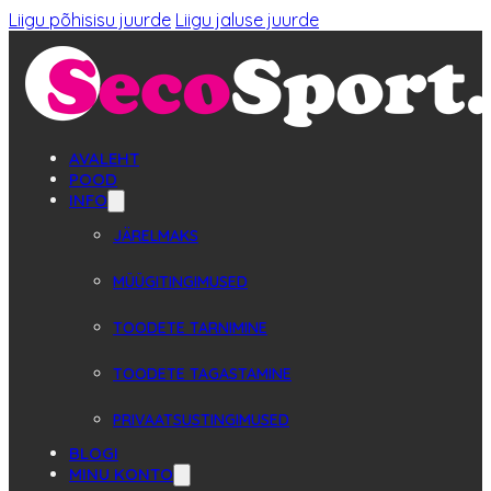
Liigu põhisisu juurde
Liigu jaluse juurde
AVALEHT
POOD
INFO
JÄRELMAKS
MÜÜGITINGIMUSED
TOODETE TARNIMINE
TOODETE TAGASTAMINE
PRIVAATSUSTINGIMUSED
BLOGI
MINU KONTO