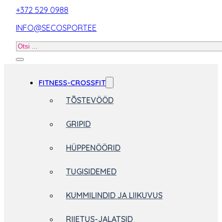
+372 529 0988
INFO@SECOSPORT.EE
Otsi
toodet
FITNESS-CROSSFIT
TÕSTEVÖÖD
GRIPID
HÜPPENÖÖRID
TUGISIDEMED
KUMMILINDID JA LIIKUVUS
RIIETUS-JALATSID