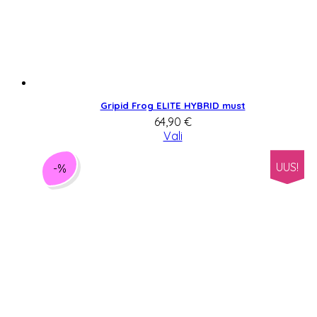
Gripid Frog ELITE HYBRID must
64,90
€
Vali
UUS!
-%