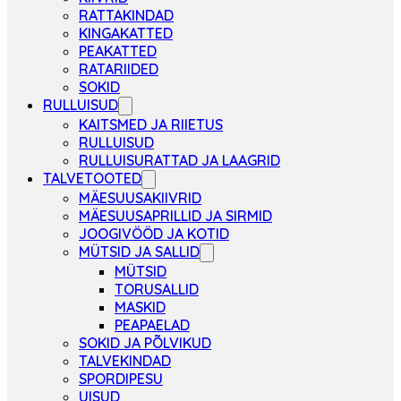
RATTAKINDAD
KINGAKATTED
PEAKATTED
RATARIIDED
SOKID
RULLUISUD
KAITSMED JA RIIETUS
RULLUISUD
RULLUISURATTAD JA LAAGRID
TALVETOOTED
MÄESUUSAKIIVRID
MÄESUUSAPRILLID JA SIRMID
JOOGIVÖÖD JA KOTID
MÜTSID JA SALLID
MÜTSID
TORUSALLID
MASKID
PEAPAELAD
SOKID JA PÕLVIKUD
TALVEKINDAD
SPORDIPESU
UISUD