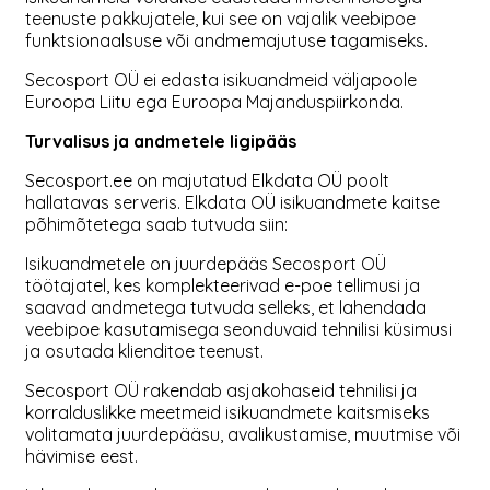
teenuste pakkujatele, kui see on vajalik veebipoe
funktsionaalsuse või andmemajutuse tagamiseks.
Secosport OÜ ei edasta isikuandmeid väljapoole
Euroopa Liitu ega Euroopa Majanduspiirkonda.
Turvalisus ja andmetele ligipääs
Secosport.ee on majutatud Elkdata OÜ poolt
hallatavas serveris. Elkdata OÜ isikuandmete kaitse
põhimõtetega saab tutvuda siin:
Isikuandmetele on juurdepääs Secosport OÜ
töötajatel, kes komplekteerivad e-poe tellimusi ja
saavad andmetega tutvuda selleks, et lahendada
veebipoe kasutamisega seonduvaid tehnilisi küsimusi
ja osutada klienditoe teenust.
Secosport OÜ rakendab asjakohaseid tehnilisi ja
korralduslikke meetmeid isikuandmete kaitsmiseks
volitamata juurdepääsu, avalikustamise, muutmise või
hävimise eest.