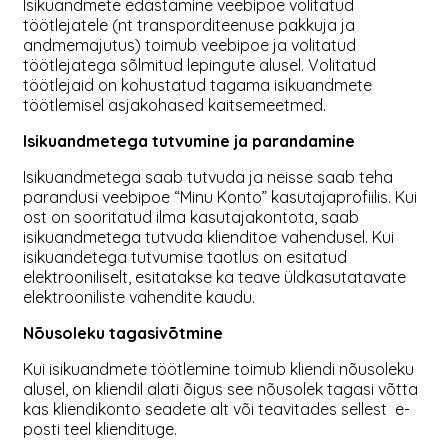
Isikuandmete edastamine veebipoe volitatud
töötlejatele (nt transporditeenuse pakkuja ja
andmemajutus) toimub veebipoe ja volitatud
töötlejatega sõlmitud lepingute alusel. Volitatud
töötlejaid on kohustatud tagama isikuandmete
töötlemisel asjakohased kaitsemeetmed.
Isikuandmetega tutvumine ja parandamine
Isikuandmetega saab tutvuda ja neisse saab teha
parandusi veebipoe “Minu Konto” kasutajaprofiilis. Kui
ost on sooritatud ilma kasutajakontota, saab
isikuandmetega tutvuda klienditoe vahendusel. Kui
isikuandetega tutvumise taotlus on esitatud
elektrooniliselt, esitatakse ka teave üldkasutatavate
elektrooniliste vahendite kaudu.
Nõusoleku tagasivõtmine
Kui isikuandmete töötlemine toimub kliendi nõusoleku
alusel, on kliendil alati õigus see nõusolek tagasi võtta
kas kliendikonto seadete alt või teavitades sellest e-
posti teel kliendituge.