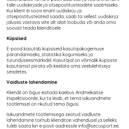
talle uudiskirjade ja otsepostitusteadete saatmiseks.
Kui klient ei soovi enam uudiskirju ja
otsepostitusteateid saada, saab ta sellest uudiskirja
jaluses vastava viite alt alati loobuda või anda oma
soovist teada klienditoele.
Küpsised
E-pood kasutab küpsiseid kasutajakogemuse
parandamiseks, statistika kogumiseks ja
turunduseesmärkidel. Kasutajal on võimalik küpsiste
kasutamist piirata või keelata oma veebilehitseja
seadetes.
Vaidluste lahendamine
Kliendil on õigus esitada kaebus Andmekaitse
Inspektsioonile, kui ta leiab, et tema isikuandmete
töötlemisel on rikutud tema õigusi.
Isikuandmete töötlemisega seotud vaidluste
lahendamine toimub klienditoe vahendusel ja selleks
tuleb saata kiri e-posti aadressile info@secosport.ee.