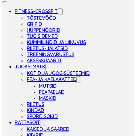
FITNESS-CROSSFIT
TÕSTEVÖÖD
GRIPID
HÜPPENÖÖRID
TUGISIDEMED
KUMMILINDID JA LIIKUVUS
RIIETUS-JALATSID
TREENINGVARUSTUS
AKSESSUAARID
JOOKS-MATK
KOTID JA JOOGISÜSTEEMID
PEA-JA KAELAKATTED
MÜTSID
PEAPAELAD
MASKID
RIIETUS
KINDAD
SPORDISOKID
RATTASÕIT
KÄISED JA SÄÄRED
KIIVRID