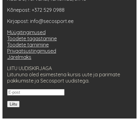
Kõnepost: +372 529 0988
Kirjapost: info@secosport.ee
Müügitingimused
Toodete tagastamine
Toodete tarnimine
Privaatsustingimused
Järelmaks
LIITU UUDISKIRJAGA
Liitununa oled esimestena kursis uute ja parimate
pakkumiste ja Secosport uudistega.
Liitu