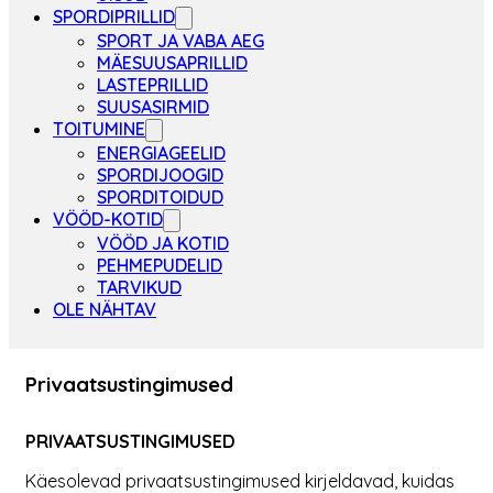
SPORDIPRILLID
SPORT JA VABA AEG
MÄESUUSAPRILLID
LASTEPRILLID
SUUSASIRMID
TOITUMINE
ENERGIAGEELID
SPORDIJOOGID
SPORDITOIDUD
VÖÖD-KOTID
VÖÖD JA KOTID
PEHMEPUDELID
TARVIKUD
OLE NÄHTAV
Privaatsustingimused
PRIVAATSUSTINGIMUSED
Käesolevad privaatsustingimused kirjeldavad, kuidas