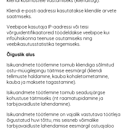
kliendi küsimustele vastamiseks (klienditugi).
Kliendi e-posti aadressi kasutatakse kliendile arvete
saatmiseks.
Veebipoe kasutaja IP-aadressi või teisi
võrguidentifikaatoreid töödeldakse veebipoe kui
infoühiskonna teenuse osutamiseks ning
veebikasutusstatistika tegemiseks.
Õiguslik alus
Isikuandmete töötlemine toimub kliendiga sõlmitud
ostu-müügilepingu täitmise eesmärgil (kliendi
tellimuste haldamine, kauba kohaletoimetamine,
kauba ja maksete tagastamine).
Isikuandmete töötlemine toimub seadusjärgse
kohustuse täitmiseks (nt raamatupidamine ja
tarbijavaidluste lahendamine).
Isikuandmete töötlemine on vajalik vastutava töötleja
õigustatud huvi tõttu, mis seisneb võimalike
tarbijavaidluste lahendamise eesmärgil ostuajaloo