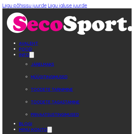
Liigu põhisisu juurde
Liigu jaluse juurde
AVALEHT
POOD
INFO
JÄRELMAKS
MÜÜGITINGIMUSED
TOODETE TARNIMINE
TOODETE TAGASTAMINE
PRIVAATSUSTINGIMUSED
BLOGI
MINU KONTO