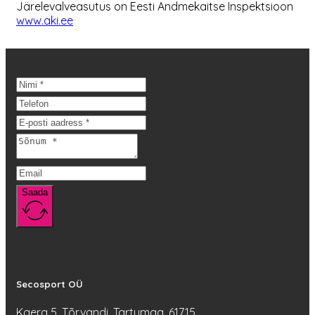
Järelevalveasutus on Eesti Andmekaitse Inspektsioon
www.aki.ee
Saada
Secosport OÜ
Kaera 5, Tõrvandi, Tartumaa, 61715