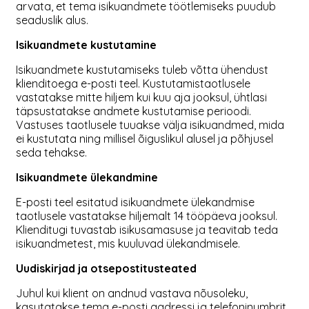
arvata, et tema isikuandmete töötlemiseks puudub
seaduslik alus.
Isikuandmete kustutamine
Isikuandmete kustutamiseks tuleb võtta ühendust
klienditoega e-posti teel. Kustutamistaotlusele
vastatakse mitte hiljem kui kuu aja jooksul, ühtlasi
täpsustatakse andmete kustutamise perioodi.
Vastuses taotlusele tuuakse välja isikuandmed, mida
ei kustutata ning millisel õiguslikul alusel ja põhjusel
seda tehakse.
Isikuandmete ülekandmine
E-posti teel esitatud isikuandmete ülekandmise
taotlusele vastatakse hiljemalt 14 tööpäeva jooksul.
Klienditugi tuvastab isikusamasuse ja teavitab teda
isikuandmetest, mis kuuluvad ülekandmisele.
Uudiskirjad ja otsepostitusteated
Juhul kui klient on andnud vastava nõusoleku,
kasutatakse tema e-posti aadressi ja telefoninumbrit