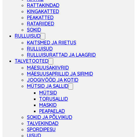
RATTAKINDAD
KINGAKATTED
PEAKATTED
RATARIIDED
SOKID
RULLUISUD
KAITSMED JA RIIETUS
RULLUISUD
RULLUISURATTAD JA LAAGRID
TALVETOOTED
MÄESUUSAKIIVRID
MÄESUUSAPRILLID JA SIRMID
JOOGIVÖÖD JA KOTID
MÜTSID JA SALLID
MÜTSID
TORUSALLID
MASKID
PEAPAELAD
SOKID JA PÕLVIKUD
TALVEKINDAD
SPORDIPESU
UISUD