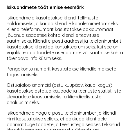
Isikuandmete töötlemise eesmärk
Isikuandmeid kasutatakse kliendi tellimuste
haldamiseks ja kauba kliendile kohaletoimetamiseks.
Kliendi telefoninumbrit kasutatakse pakiautomaati
jõudnud saadetise kohta kliendile teavituse
saatmiseks. Kliendi e-posti aadressi ja telefoninumbrit
kasutatakse kliendiga kontakteerumiseks, kui see on
vajalik tellitud toodete asendamise või saatmise kohta
täiendava info küsimiseks.
Pangakonto numbrit kasutatakse kliendile maksete
tagastamiseks.
Ostuajaloo andmeid (ostu kuupäev, kaup, kogus)
kasutatakse ostetud kaupade ja teenuste statistiliste
ülevaadete koostamiseks ja kliendieelistuste
analüüsimiseks.
Isikuandmeid nagu e-post, telefoninumber ja kliendi
nimi kasutatakse selleks, et pakkuda klientidele
parimat tuge toodete ja teenustega seoses tekkinud