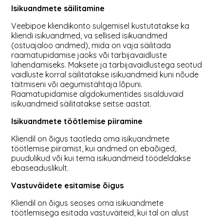
Isikuandmete säilitamine
Veebipoe kliendikonto sulgemisel kustutatakse ka
kliendi isikuandmed, va sellised isikuandmed
(ostuajaloo andmed), mida on vaja säilitada
raamatupidamise jaoks või tarbijavaidluste
lahendamiseks. Maksete ja tarbijavaidlustega seotud
vaidluste korral säilitatakse isikuandmeid kuni nõude
täitmiseni või aegumistähtaja lõpuni.
Raamatupidamise algdokumentides sisalduvaid
isikuandmeid säilitatakse seitse aastat.
Isikuandmete töötlemise piiramine
Kliendil on õigus taotleda oma isikuandmete
töötlemise piiramist, kui andmed on ebaõiged,
puudulikud või kui tema isikuandmeid töödeldakse
ebaseaduslikult.
Vastuväidete esitamise õigus
Kliendil on õigus seoses oma isikuandmete
töötlemisega esitada vastuväiteid, kui tal on alust