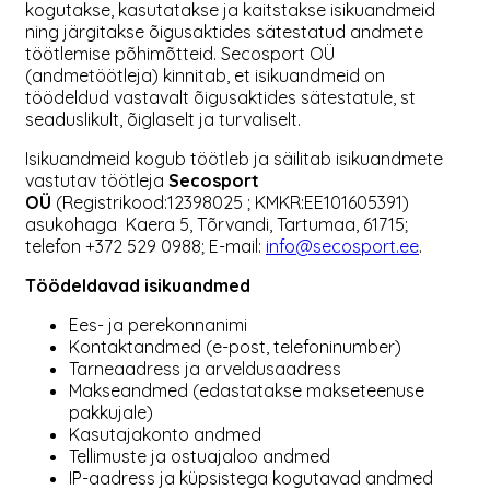
kogutakse, kasutatakse ja kaitstakse isikuandmeid
ning järgitakse õigusaktides sätestatud andmete
töötlemise põhimõtteid. Secosport OÜ
(andmetöötleja) kinnitab, et isikuandmeid on
töödeldud vastavalt õigusaktides sätestatule, st
seaduslikult, õiglaselt ja turvaliselt.
Isikuandmeid kogub töötleb ja säilitab isikuandmete
vastutav töötleja
Secosport
OÜ
(Registrikood:12398025 ; KMKR:EE101605391)
asukohaga Kaera 5, Tõrvandi, Tartumaa, 61715;
telefon +372 529 0988; E-mail:
info@secosport.ee
.
Töödeldavad isikuandmed
Ees- ja perekonnanimi
Kontaktandmed (e-post, telefoninumber)
Tarneaadress ja arveldusaadress
Makseandmed (edastatakse makseteenuse
pakkujale)
Kasutajakonto andmed
Tellimuste ja ostuajaloo andmed
IP-aadress ja küpsistega kogutavad andmed