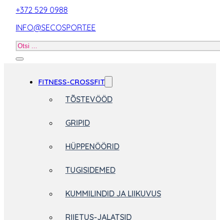
+372 529 0988
INFO@SECOSPORT.EE
Otsi
toodet
FITNESS-CROSSFIT
TÕSTEVÖÖD
GRIPID
HÜPPENÖÖRID
TUGISIDEMED
KUMMILINDID JA LIIKUVUS
RIIETUS-JALATSID