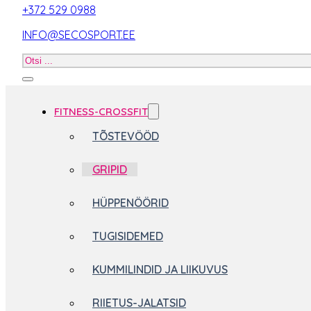
+372 529 0988
INFO@SECOSPORT.EE
Otsi
toodet
FITNESS-CROSSFIT
TÕSTEVÖÖD
GRIPID
HÜPPENÖÖRID
TUGISIDEMED
KUMMILINDID JA LIIKUVUS
RIIETUS-JALATSID