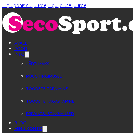
Liigu põhisisu juurde
Liigu jaluse juurde
AVALEHT
POOD
INFO
JÄRELMAKS
MÜÜGITINGIMUSED
TOODETE TARNIMINE
TOODETE TAGASTAMINE
PRIVAATSUSTINGIMUSED
BLOGI
MINU KONTO