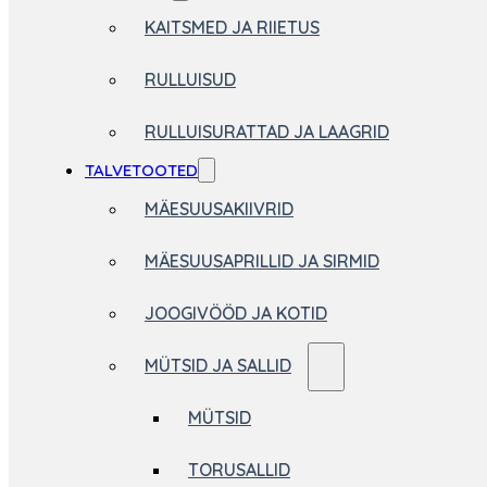
KAITSMED JA RIIETUS
RULLUISUD
RULLUISURATTAD JA LAAGRID
TALVETOOTED
MÄESUUSAKIIVRID
MÄESUUSAPRILLID JA SIRMID
JOOGIVÖÖD JA KOTID
MÜTSID JA SALLID
MÜTSID
TORUSALLID