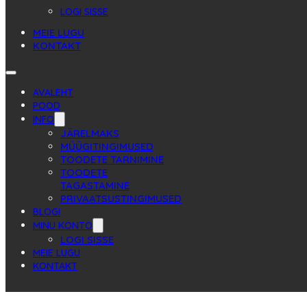
LOGI SISSE
MEIE LUGU
KONTAKT
AVALEHT
POOD
INFO
JÄRELMAKS
MÜÜGITINGIMUSED
TOODETE TARNIMINE
TOODETE
TAGASTAMINE
PRIVAATSUSTINGIMUSED
BLOGI
MINU KONTO
LOGI SISSE
MEIE LUGU
KONTAKT