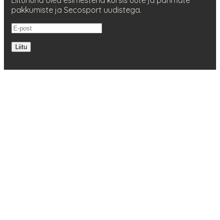
pakkumiste ja Secosport uudistega.
Liitu