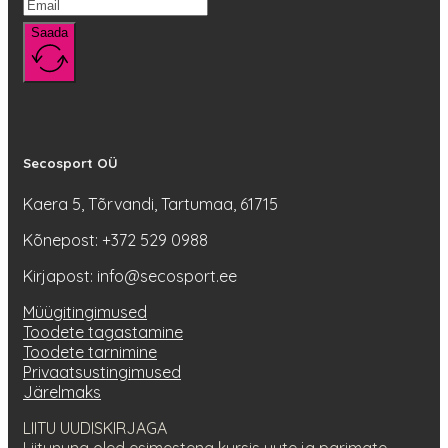
Saada
Secosport OÜ
Kaera 5, Tõrvandi, Tartumaa, 61715
Kõnepost: +372 529 0988
Kirjapost: info@secosport.ee
Müügitingimused
Toodete tagastamine
Toodete tarnimine
Privaatsustingimused
Järelmaks
LIITU UUDISKIRJAGA
Liitununa oled esimestena kursis uute ja parimate