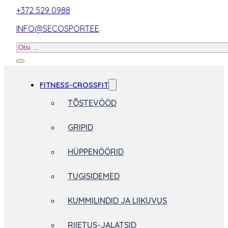
+372 529 0988
INFO@SECOSPORT.EE
Otsi
toodet
FITNESS-CROSSFIT
TÕSTEVÖÖD
GRIPID
HÜPPENÖÖRID
TUGISIDEMED
KUMMILINDID JA LIIKUVUS
RIIETUS-JALATSID