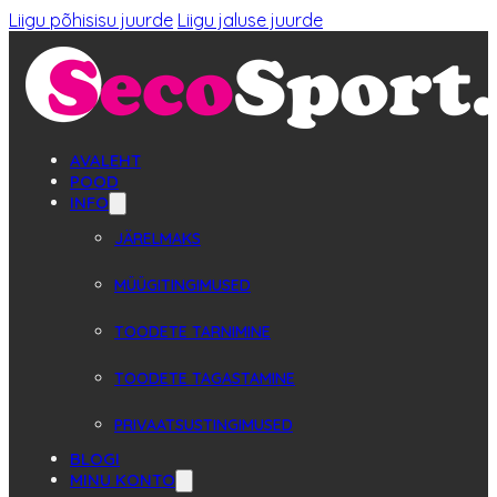
Liigu põhisisu juurde
Liigu jaluse juurde
AVALEHT
POOD
INFO
JÄRELMAKS
MÜÜGITINGIMUSED
TOODETE TARNIMINE
TOODETE TAGASTAMINE
PRIVAATSUSTINGIMUSED
BLOGI
MINU KONTO