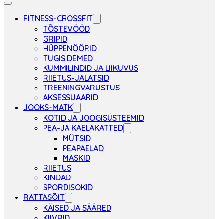
FITNESS-CROSSFIT
TÕSTEVÖÖD
GRIPID
HÜPPENÖÖRID
TUGISIDEMED
KUMMILINDID JA LIIKUVUS
RIIETUS-JALATSID
TREENINGVARUSTUS
AKSESSUAARID
JOOKS-MATK
KOTID JA JOOGISÜSTEEMID
PEA-JA KAELAKATTED
MÜTSID
PEAPAELAD
MASKID
RIIETUS
KINDAD
SPORDISOKID
RATTASÕIT
KÄISED JA SÄÄRED
KIIVRID