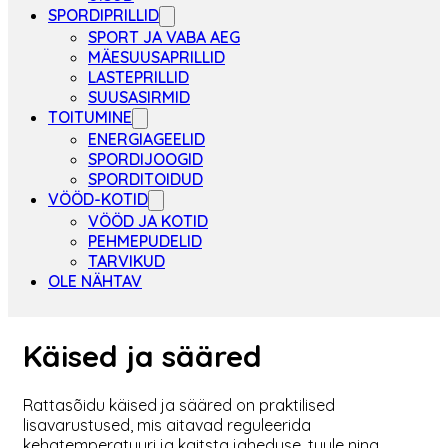
SPORDIPRILLID
SPORT JA VABA AEG
MÄESUUSAPRILLID
LASTEPRILLID
SUUSASIRMID
TOITUMINE
ENERGIAGEELID
SPORDIJOOGID
SPORDITOIDUD
VÖÖD-KOTID
VÖÖD JA KOTID
PEHMEPUDELID
TARVIKUD
OLE NÄHTAV
Käised ja sääred
Rattasõidu käised ja sääred on praktilised
lisavarustused, mis aitavad reguleerida
kehatemperatuuri ja kaitsta jaheduse, tuule ning