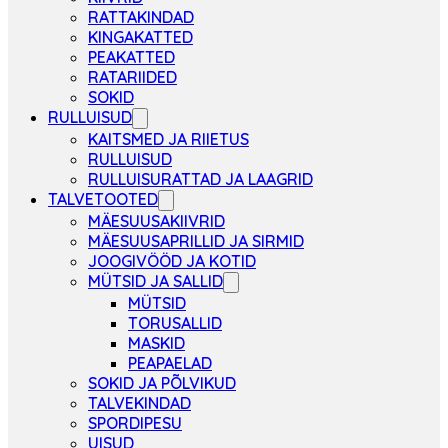
RATTAKINDAD
KINGAKATTED
PEAKATTED
RATARIIDED
SOKID
RULLUISUD
KAITSMED JA RIIETUS
RULLUISUD
RULLUISURATTAD JA LAAGRID
TALVETOOTED
MÄESUUSAKIIVRID
MÄESUUSAPRILLID JA SIRMID
JOOGIVÖÖD JA KOTID
MÜTSID JA SALLID
MÜTSID
TORUSALLID
MASKID
PEAPAELAD
SOKID JA PÕLVIKUD
TALVEKINDAD
SPORDIPESU
UISUD