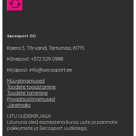
Secosport OÜ
Kaera 5, Tõrvandi, Tartumaa, 61715
Kõnepost: +372 529 0988
Kirjapost: info@secosport.ee
Müügitingimused
Toodete tagastamine
Toodete tarnimine
Privaatsustingimused
Järelmaks
LIITU UUDISKIRJAGA
Liitununa oled esimestena kursis uute ja parimate
pakkumiste ja Secosport uudistega.