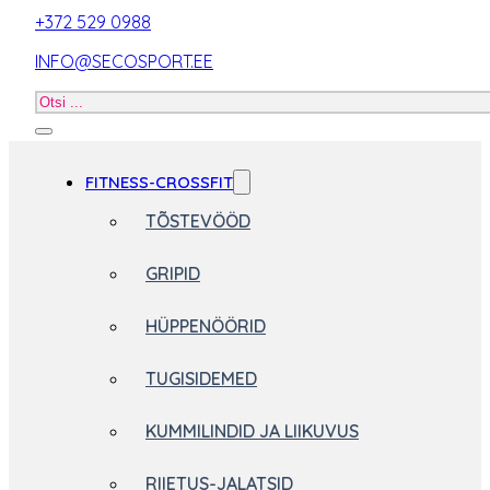
+372 529 0988
INFO@SECOSPORT.EE
Otsi
toodet
FITNESS-CROSSFIT
TÕSTEVÖÖD
GRIPID
HÜPPENÖÖRID
TUGISIDEMED
KUMMILINDID JA LIIKUVUS
RIIETUS-JALATSID