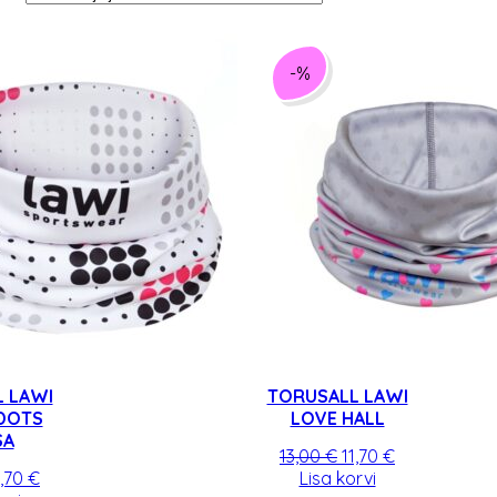
-%
 LAWI
TORUSALL LAWI
DOTS
LOVE HALL
SA
Algne
Praegune
13,00
€
11,70
€
lgne
Praegune
hind
hind
1,70
€
Lisa korvi