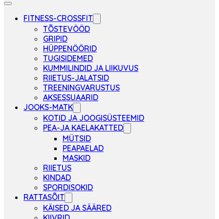
FITNESS-CROSSFIT
TÕSTEVÖÖD
GRIPID
HÜPPENÖÖRID
TUGISIDEMED
KUMMILINDID JA LIIKUVUS
RIIETUS-JALATSID
TREENINGVARUSTUS
AKSESSUAARID
JOOKS-MATK
KOTID JA JOOGISÜSTEEMID
PEA-JA KAELAKATTED
MÜTSID
PEAPAELAD
MASKID
RIIETUS
KINDAD
SPORDISOKID
RATTASÕIT
KÄISED JA SÄÄRED
KIIVRID