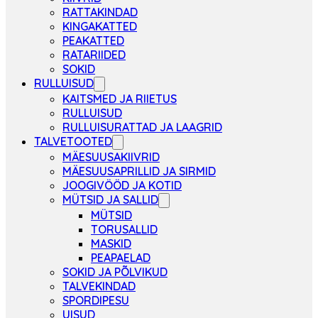
RATTAKINDAD
KINGAKATTED
PEAKATTED
RATARIIDED
SOKID
RULLUISUD
KAITSMED JA RIIETUS
RULLUISUD
RULLUISURATTAD JA LAAGRID
TALVETOOTED
MÄESUUSAKIIVRID
MÄESUUSAPRILLID JA SIRMID
JOOGIVÖÖD JA KOTID
MÜTSID JA SALLID
MÜTSID
TORUSALLID
MASKID
PEAPAELAD
SOKID JA PÕLVIKUD
TALVEKINDAD
SPORDIPESU
UISUD