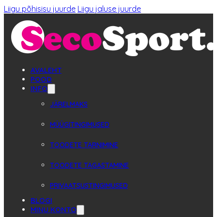
Liigu põhisisu juurde
Liigu jaluse juurde
AVALEHT
POOD
INFO
JÄRELMAKS
MÜÜGITINGIMUSED
TOODETE TARNIMINE
TOODETE TAGASTAMINE
PRIVAATSUSTINGIMUSED
BLOGI
MINU KONTO