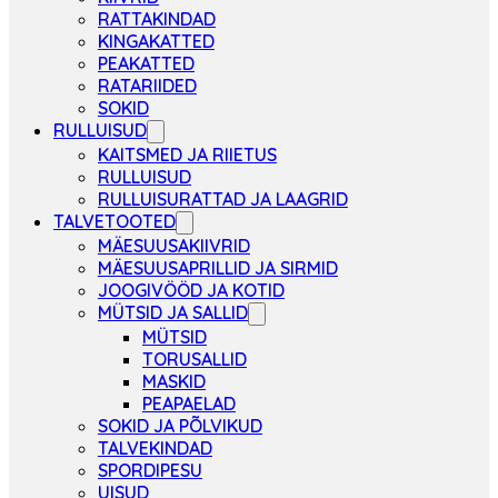
RATTAKINDAD
KINGAKATTED
PEAKATTED
RATARIIDED
SOKID
RULLUISUD
KAITSMED JA RIIETUS
RULLUISUD
RULLUISURATTAD JA LAAGRID
TALVETOOTED
MÄESUUSAKIIVRID
MÄESUUSAPRILLID JA SIRMID
JOOGIVÖÖD JA KOTID
MÜTSID JA SALLID
MÜTSID
TORUSALLID
MASKID
PEAPAELAD
SOKID JA PÕLVIKUD
TALVEKINDAD
SPORDIPESU
UISUD