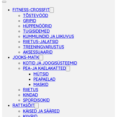
FITNESS-CROSSFIT
TÕSTEVÖÖD
GRIPID
HÜPPENÖÖRID
TUGISIDEMED
KUMMILINDID JA LIIKUVUS
RIIETUS-JALATSID
TREENINGVARUSTUS
AKSESSUAARID
JOOKS-MATK
KOTID JA JOOGISÜSTEEMID
PEA-JA KAELAKATTED
MÜTSID
PEAPAELAD
MASKID
RIIETUS
KINDAD
SPORDISOKID
RATTASÕIT
KÄISED JA SÄÄRED
KIIVRID