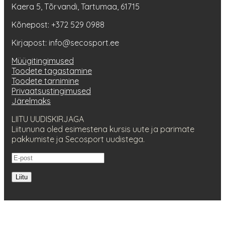
Kaera 5, Tõrvandi, Tartumaa, 61715
Kõnepost: +372 529 0988
Kirjapost: info@secosport.ee
Müügitingimused
Toodete tagastamine
Toodete tarnimine
Privaatsustingimused
Järelmaks
LIITU UUDISKIRJAGA
Liitununa oled esimestena kursis uute ja parimate
pakkumiste ja Secosport uudistega.
Liitu