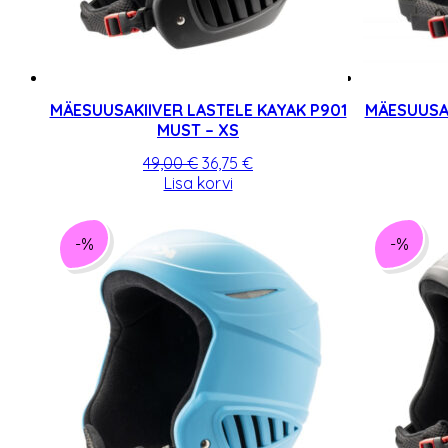
MÄESUUSAKIIVER LASTELE KAYAK P901
MÄESUUSAK
MUST – XS
Algne
Praegune
49,00
€
36,75
€
hind
hind
Lisa korvi
oli:
on:
49,00 €.
36,75 €.
-%
-%