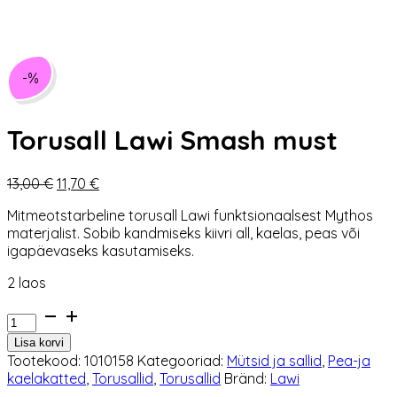
-%
Torusall Lawi Smash must
Algne
Praegune
13,00
€
11,70
€
hind
hind
Mitmeotstarbeline torusall Lawi funktsionaalsest Mythos
oli:
on:
materjalist. Sobib kandmiseks kiivri all, kaelas, peas või
13,00 €.
11,70 €.
igapäevaseks kasutamiseks.
2 laos
Torusall
Lawi
Lisa korvi
Smash
Tootekood:
1010158
Kategooriad:
Mütsid ja sallid
,
Pea-ja
must
kaelakatted
,
Torusallid
,
Torusallid
Bränd:
Lawi
kogus