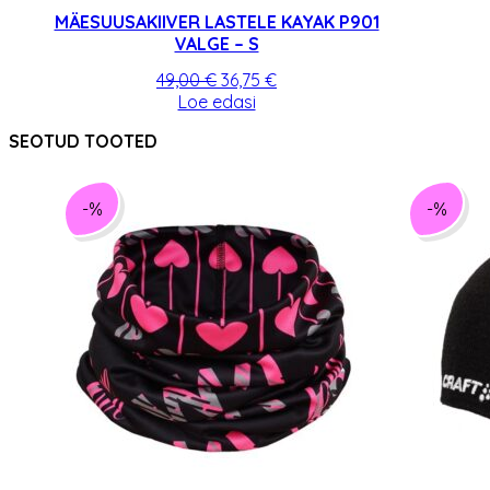
MÄESUUSAKIIVER LASTELE KAYAK P901
VALGE – S
Algne
Praegune
49,00
€
36,75
€
hind
hind
Loe edasi
oli:
on:
SEOTUD TOOTED
49,00 €.
36,75 €.
-%
-%