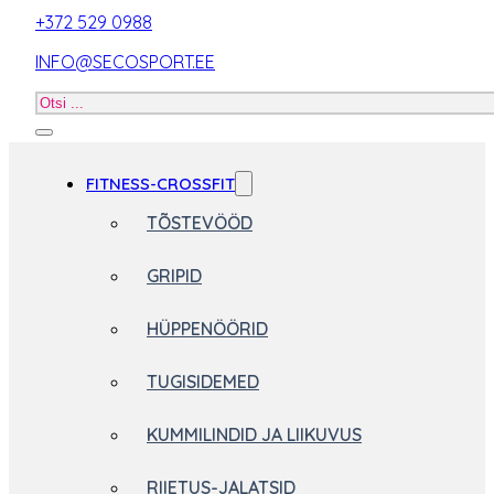
+372 529 0988
INFO@SECOSPORT.EE
Otsi
toodet
FITNESS-CROSSFIT
TÕSTEVÖÖD
GRIPID
HÜPPENÖÖRID
TUGISIDEMED
KUMMILINDID JA LIIKUVUS
RIIETUS-JALATSID