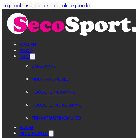
Liigu põhisisu juurde
Liigu jaluse juurde
AVALEHT
POOD
INFO
JÄRELMAKS
MÜÜGITINGIMUSED
TOODETE TARNIMINE
TOODETE TAGASTAMINE
PRIVAATSUSTINGIMUSED
BLOGI
MINU KONTO