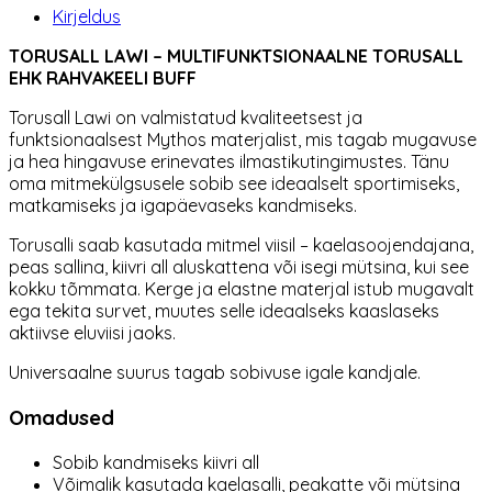
Kirjeldus
TORUSALL LAWI – MULTIFUNKTSIONAALNE TORUSALL
EHK RAHVAKEELI BUFF
Torusall Lawi on valmistatud kvaliteetsest ja
funktsionaalsest Mythos materjalist, mis tagab mugavuse
ja hea hingavuse erinevates ilmastikutingimustes. Tänu
oma mitmekülgsusele sobib see ideaalselt sportimiseks,
matkamiseks ja igapäevaseks kandmiseks.
Torusalli saab kasutada mitmel viisil – kaelasoojendajana,
peas sallina, kiivri all aluskattena või isegi mütsina, kui see
kokku tõmmata. Kerge ja elastne materjal istub mugavalt
ega tekita survet, muutes selle ideaalseks kaaslaseks
aktiivse eluviisi jaoks.
Universaalne suurus tagab sobivuse igale kandjale.
Omadused
Sobib kandmiseks kiivri all
Võimalik kasutada kaelasalli, peakatte või mütsina