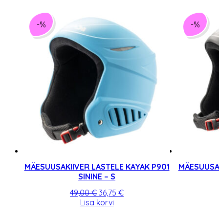
oli:
on:
49,00 €.
36,75 €.
-%
-%
MÄESUUSAKIIVER LASTELE KAYAK P901
MÄESUUSAK
SININE – S
Algne
Praegune
49,00
€
36,75
€
hind
hind
Lisa korvi
oli:
on: