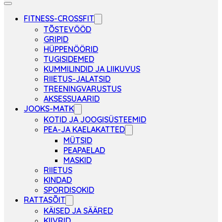
FITNESS-CROSSFIT
TÕSTEVÖÖD
GRIPID
HÜPPENÖÖRID
TUGISIDEMED
KUMMILINDID JA LIIKUVUS
RIIETUS-JALATSID
TREENINGVARUSTUS
AKSESSUAARID
JOOKS-MATK
KOTID JA JOOGISÜSTEEMID
PEA-JA KAELAKATTED
MÜTSID
PEAPAELAD
MASKID
RIIETUS
KINDAD
SPORDISOKID
RATTASÕIT
KÄISED JA SÄÄRED
KIIVRID