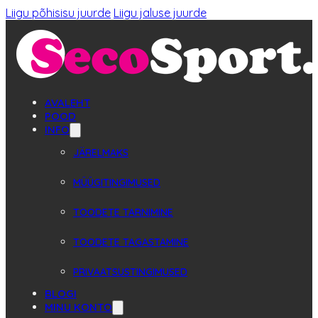
Liigu põhisisu juurde
Liigu jaluse juurde
AVALEHT
POOD
INFO
JÄRELMAKS
MÜÜGITINGIMUSED
TOODETE TARNIMINE
TOODETE TAGASTAMINE
PRIVAATSUSTINGIMUSED
BLOGI
MINU KONTO