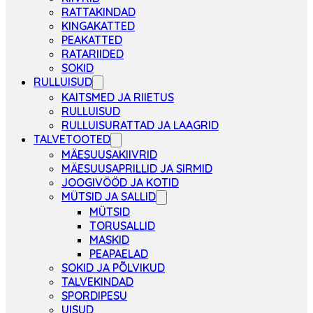
RATTAKINDAD
KINGAKATTED
PEAKATTED
RATARIIDED
SOKID
RULLUISUD
KAITSMED JA RIIETUS
RULLUISUD
RULLUISURATTAD JA LAAGRID
TALVETOOTED
MÄESUUSAKIIVRID
MÄESUUSAPRILLID JA SIRMID
JOOGIVÖÖD JA KOTID
MÜTSID JA SALLID
MÜTSID
TORUSALLID
MASKID
PEAPAELAD
SOKID JA PÕLVIKUD
TALVEKINDAD
SPORDIPESU
UISUD