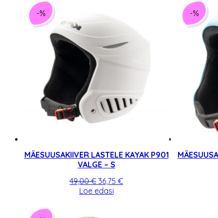
49,00 €.
36,75 €.
-%
-%
MÄESUUSAKIIVER LASTELE KAYAK P901
MÄESUUSAK
VALGE – S
Algne
Praegune
49,00
€
36,75
€
hind
hind
Loe edasi
oli:
on:
49,00 €.
36,75 €.