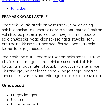
Kirjeldus
PEAMASK KAYAK LASTELE
Peamask Kayak lastele on vastupidav ja mugav ning
sobib ideaalselt aktiivsetele noortele sportlastele. Mask on
valmistatud polüestri ja elastaani segust, mis muudab
selle õhukeseks, väga elastseks ja hästi istuvaks. Tänu
oma paindlikkusele kaitseb see tõhusalt pead ja kaela
külma, tuule ja jaheduse eest.
Peamask sobib suurepäraselt kandmiseks mäesuusakiivri
all või külma ilmaga alumise kihina suusamütsi all. Kiirelt
kuivav ja hingav materjal tagab mugavuse ka intensiivse
liikumise ajal, hoides lapse naha kuiva ja sooja. Ideaalne
lahendus ka varakevadel või sügisel lapsele rattakiivri alla.
Omadused
Hingav kangas
Üks suurs
Erinevad värvid