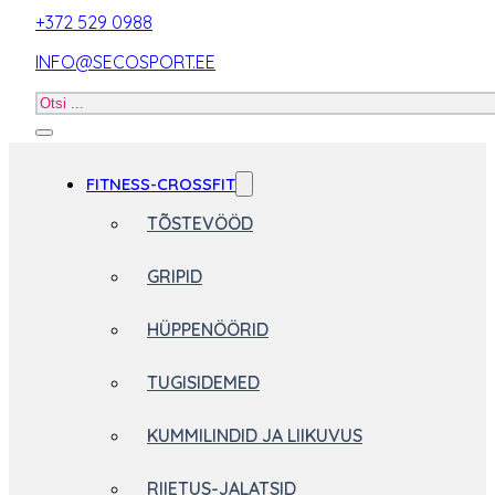
+372 529 0988
INFO@SECOSPORT.EE
Otsi
toodet
FITNESS-CROSSFIT
TÕSTEVÖÖD
GRIPID
HÜPPENÖÖRID
TUGISIDEMED
KUMMILINDID JA LIIKUVUS
RIIETUS-JALATSID