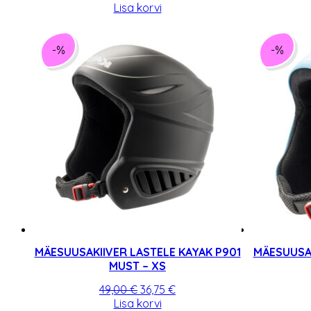
hind
hind
Lisa korvi
oli:
on:
49,00 €.
36,75 €.
-%
-%
MÄESUUSAKIIVER LASTELE KAYAK P901
MÄESUUSAK
MUST – XS
Algne
Praegune
49,00
€
36,75
€
hind
hind
Lisa korvi