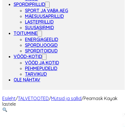
SPORDIPRILLID
SPORT JA VABA AEG
MÄESUUSAPRILLID
LASTEPRILLID
SUUSASIRMID
TOITUMINE
ENERGIAGEELID
SPORDIJOOGID
SPORDITOIDUD
VÖÖD-KOTID
VÖÖD JA KOTID
PEHMEPUDELID
TARVIKUD
OLE NÄHTAV
Esileht
/
TALVETOOTED
/
Mütsid ja sallid
/
Peamask Kayak
lastele