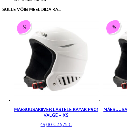
SULLE VÕIB MEELDIDA KA…
-%
-%
MÄESUUSAKIIVER LASTELE KAYAK P901
MÄESUUSAK
VALGE – XS
Algne
Praegune
49,00
€
36,75
€