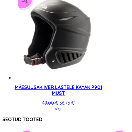
-%
MÄESUUSAKIIVER LASTELE KAYAK P901
MUST
Algne
Praegune
49,00
€
36,75
€
hind
Sellel
hind
Vali
oli:
tootel
on:
SEOTUD TOOTED
49,00 €.
on
36,75 €.
mitu