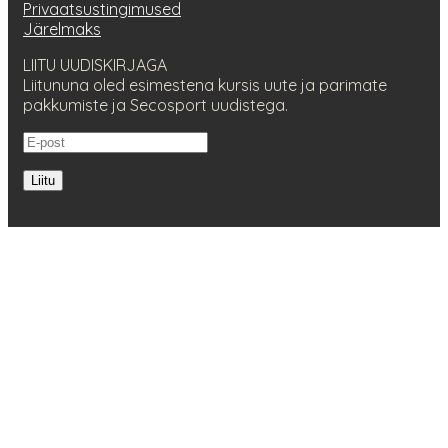
Privaatsustingimused
Järelmaks
LIITU UUDISKIRJAGA
Liitununa oled esimestena kursis uute ja parimate
pakkumiste ja Secosport uudistega.
Liitu