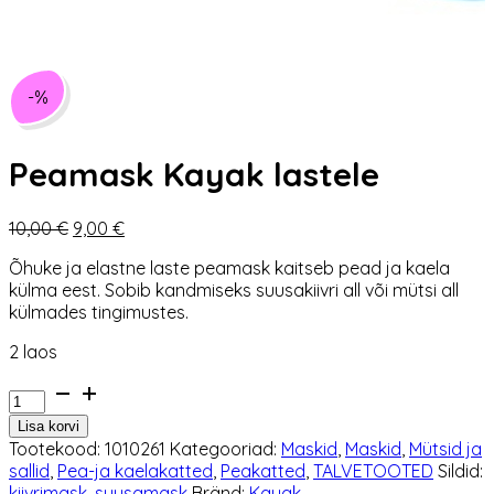
-%
Peamask Kayak lastele
Algne
Praegune
10,00
€
9,00
€
hind
hind
Õhuke ja elastne laste peamask kaitseb pead ja kaela
oli:
on:
külma eest. Sobib kandmiseks suusakiivri all või mütsi all
10,00 €.
9,00 €.
külmades tingimustes.
2 laos
Peamask
Kayak
Lisa korvi
lastele
Tootekood:
1010261
Kategooriad:
Maskid
,
Maskid
,
Mütsid ja
kogus
sallid
,
Pea-ja kaelakatted
,
Peakatted
,
TALVETOOTED
Sildid:
kiivrimask
,
suusamask
Bränd:
Kayak