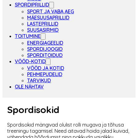
SPORDIPRILLID
SPORT JA VABA AEG
MÄESUUSAPRILLID
LASTEPRILLID
SUUSASIRMID
TOITUMINE
ENERGIAGEELID
SPORDIJOOGID
SPORDITOIDUD
VÖÖD-KOTID
VÖÖD JA KOTID
PEHMEPUDELID
TARVIKUD
OLE NÄHTAV
Spordisokid
Spordisokid mängivad olulist rolli mugava ja tõhusa
treeningu tagamisel. Need aitavad hoida jalad kuivad,
vähendada hõõrdumist ning pakkuda vajalikku