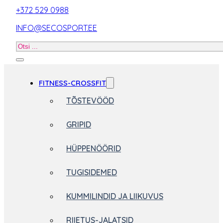
+372 529 0988
INFO@SECOSPORT.EE
Otsi
toodet
FITNESS-CROSSFIT
TÕSTEVÖÖD
GRIPID
HÜPPENÖÖRID
TUGISIDEMED
KUMMILINDID JA LIIKUVUS
RIIETUS-JALATSID