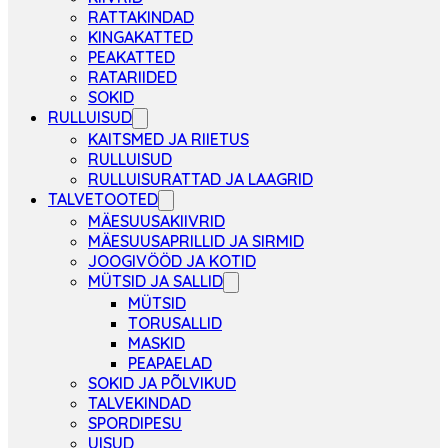
RATTAKINDAD
KINGAKATTED
PEAKATTED
RATARIIDED
SOKID
RULLUISUD
KAITSMED JA RIIETUS
RULLUISUD
RULLUISURATTAD JA LAAGRID
TALVETOOTED
MÄESUUSAKIIVRID
MÄESUUSAPRILLID JA SIRMID
JOOGIVÖÖD JA KOTID
MÜTSID JA SALLID
MÜTSID
TORUSALLID
MASKID
PEAPAELAD
SOKID JA PÕLVIKUD
TALVEKINDAD
SPORDIPESU
UISUD