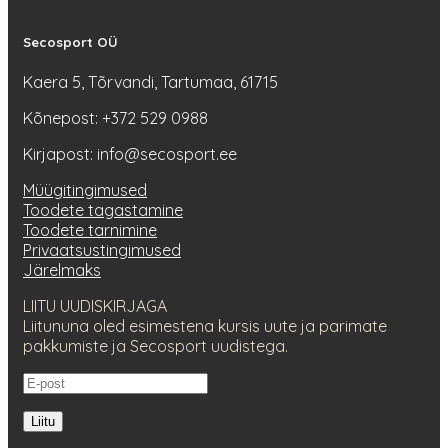
Secosport OÜ
Kaera 5, Tõrvandi, Tartumaa, 61715
Kõnepost: +372 529 0988
Kirjapost: info@secosport.ee
Müügitingimused
Toodete tagastamine
Toodete tarnimine
Privaatsustingimused
Järelmaks
LIITU UUDISKIRJAGA
Liitununa oled esimestena kursis uute ja parimate
pakkumiste ja Secosport uudistega.
Liitu