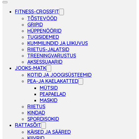
FITNESS-CROSSFIT
TÕSTEVÖÖD
GRIPID
HÜPPENÖÖRID
TUGISIDEMED
KUMMILINDID JA LIIKUVUS
RIIETUS-JALATSID
TREENINGVARUSTUS
AKSESSUAARID
JOOKS-MATK
KOTID JA JOOGISÜSTEEMID
PEA-JA KAELAKATTED
MÜTSID
PEAPAELAD
MASKID
RIIETUS
KINDAD
SPORDISOKID
RATTASÕIT
KÄISED JA SÄÄRED
KIIVRID