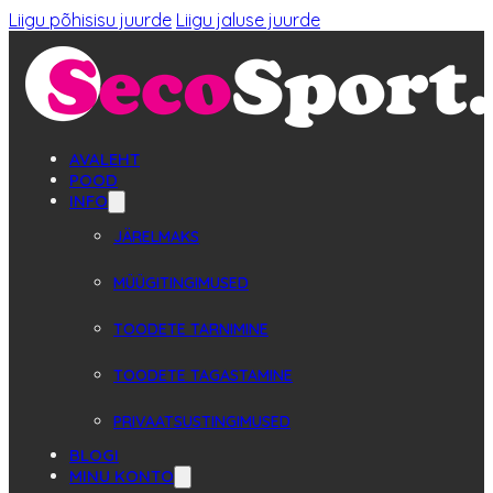
Liigu põhisisu juurde
Liigu jaluse juurde
AVALEHT
POOD
INFO
JÄRELMAKS
MÜÜGITINGIMUSED
TOODETE TARNIMINE
TOODETE TAGASTAMINE
PRIVAATSUSTINGIMUSED
BLOGI
MINU KONTO