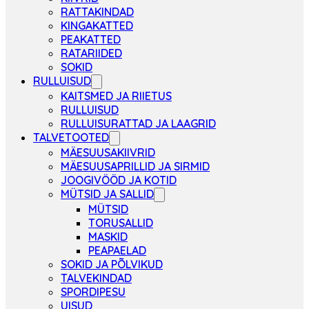
RATTAKINDAD
KINGAKATTED
PEAKATTED
RATARIIDED
SOKID
RULLUISUD
KAITSMED JA RIIETUS
RULLUISUD
RULLUISURATTAD JA LAAGRID
TALVETOOTED
MÄESUUSAKIIVRID
MÄESUUSAPRILLID JA SIRMID
JOOGIVÖÖD JA KOTID
MÜTSID JA SALLID
MÜTSID
TORUSALLID
MASKID
PEAPAELAD
SOKID JA PÕLVIKUD
TALVEKINDAD
SPORDIPESU
UISUD