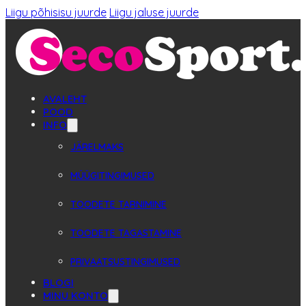
Liigu põhisisu juurde
Liigu jaluse juurde
AVALEHT
POOD
INFO
JÄRELMAKS
MÜÜGITINGIMUSED
TOODETE TARNIMINE
TOODETE TAGASTAMINE
PRIVAATSUSTINGIMUSED
BLOGI
MINU KONTO