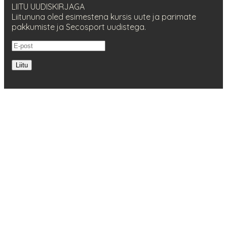
LIITU UUDISKIRJAGA
Liitununa oled esimestena kursis uute ja parimate
pakkumiste ja Secosport uudistega.
Liitu