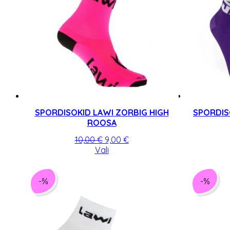
SPORDISOKID LAWI ZORBIG HIGH
SPORDIS
ROOSA
Algne
Praegune
10,00
€
9,00
€
hind
Sellel
hind
Vali
oli:
tootel
on:
10,00 €.
on
9,00 €.
mitu
-%
-%
varianti.
Valikuid
saab
teha