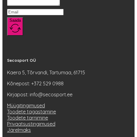
Saada
Secosport OÜ
Kaera 5, Tõrvandi, Tartumaa, 61715
Kõnepost: +372 529 0988
Kirjapost: info@secosport.ee
Müügitingimused
Toodete tagastamine
Toodete tarnimine
Privaatsustingimused
Järelmaks