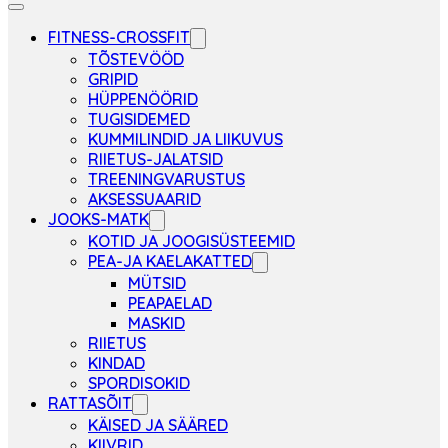
FITNESS-CROSSFIT
TÕSTEVÖÖD
GRIPID
HÜPPENÖÖRID
TUGISIDEMED
KUMMILINDID JA LIIKUVUS
RIIETUS-JALATSID
TREENINGVARUSTUS
AKSESSUAARID
JOOKS-MATK
KOTID JA JOOGISÜSTEEMID
PEA-JA KAELAKATTED
MÜTSID
PEAPAELAD
MASKID
RIIETUS
KINDAD
SPORDISOKID
RATTASÕIT
KÄISED JA SÄÄRED
KIIVRID