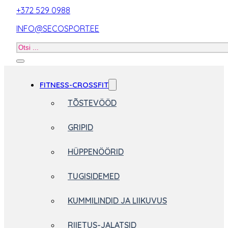
+372 529 0988
INFO@SECOSPORT.EE
Otsi
toodet
FITNESS-CROSSFIT
TÕSTEVÖÖD
GRIPID
HÜPPENÖÖRID
TUGISIDEMED
KUMMILINDID JA LIIKUVUS
RIIETUS-JALATSID