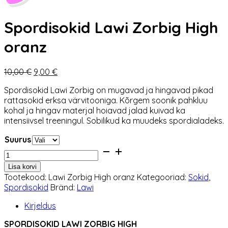
Spordisokid Lawi Zorbig High
oranz
Algne
Praegune
10,00
€
9,00
€
hind
hind
Spordisokid Lawi Zorbig on mugavad ja hingavad pikad
oli:
on:
rattasokid erksa värvitooniga. Kõrgem soonik pahkluu
10,00 €.
9,00 €.
kohal ja hingav materjal hoiavad jalad kuivad ka
intensiivsel treeningul. Sobilikud ka muudeks spordialadeks.
Suurus
Spordisokid
Lawi
Lisa korvi
Zorbig
Tootekood:
Lawi Zorbig High oranz
Kategooriad:
Sokid
,
High
Spordisokid
Bränd:
Lawi
oranz
kogus
Kirjeldus
SPORDISOKID LAWI ZORBIG HIGH