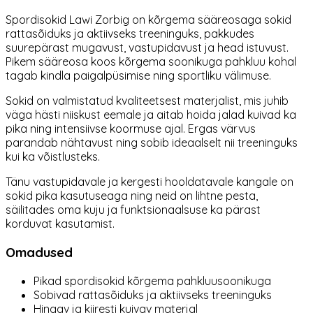
Spordisokid Lawi Zorbig on kõrgema sääreosaga sokid
rattasõiduks ja aktiivseks treeninguks, pakkudes
suurepärast mugavust, vastupidavust ja head istuvust.
Pikem sääreosa koos kõrgema soonikuga pahkluu kohal
tagab kindla paigalpüsimise ning sportliku välimuse.
Sokid on valmistatud kvaliteetsest materjalist, mis juhib
väga hästi niiskust eemale ja aitab hoida jalad kuivad ka
pika ning intensiivse koormuse ajal. Ergas värvus
parandab nähtavust ning sobib ideaalselt nii treeninguks
kui ka võistlusteks.
Tänu vastupidavale ja kergesti hooldatavale kangale on
sokid pika kasutuseaga ning neid on lihtne pesta,
säilitades oma kuju ja funktsionaalsuse ka pärast
korduvat kasutamist.
Omadused
Pikad spordisokid kõrgema pahkluusoonikuga
Sobivad rattasõiduks ja aktiivseks treeninguks
Hingav ja kiiresti kuivav materjal