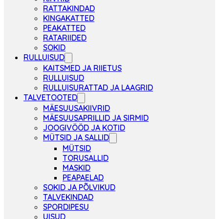
RATTAKINDAD
KINGAKATTED
PEAKATTED
RATARIIDED
SOKID
RULLUISUD
KAITSMED JA RIIETUS
RULLUISUD
RULLUISURATTAD JA LAAGRID
TALVETOOTED
MÄESUUSAKIIVRID
MÄESUUSAPRILLID JA SIRMID
JOOGIVÖÖD JA KOTID
MÜTSID JA SALLID
MÜTSID
TORUSALLID
MASKID
PEAPAELAD
SOKID JA PÕLVIKUD
TALVEKINDAD
SPORDIPESU
UISUD