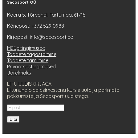
Secosport OÜ
Kaera 5, Tõrvandi, Tartumaa, 61715
Kõnepost: +372 529 0988
Kirjapost: info@secosport.ee
Müügitingimused
Toodete tagastamine
Toodete tarnimine
Privaatsustingimused
Järelmaks
LIITU UUDISKIRJAGA
Liitununa oled esimestena kursis uute ja parimate
pakkumiste ja Secosport uudistega.
Liitu