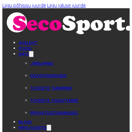
Liigu põhisisu juurde
Liigu jaluse juurde
AVALEHT
POOD
INFO
JÄRELMAKS
MÜÜGITINGIMUSED
TOODETE TARNIMINE
TOODETE TAGASTAMINE
PRIVAATSUSTINGIMUSED
BLOGI
MINU KONTO