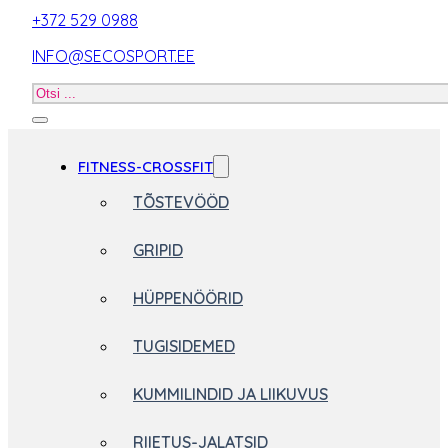
+372 529 0988
INFO@SECOSPORT.EE
Otsi
toodet
FITNESS-CROSSFIT
TÕSTEVÖÖD
GRIPID
HÜPPENÖÖRID
TUGISIDEMED
KUMMILINDID JA LIIKUVUS
RIIETUS-JALATSID