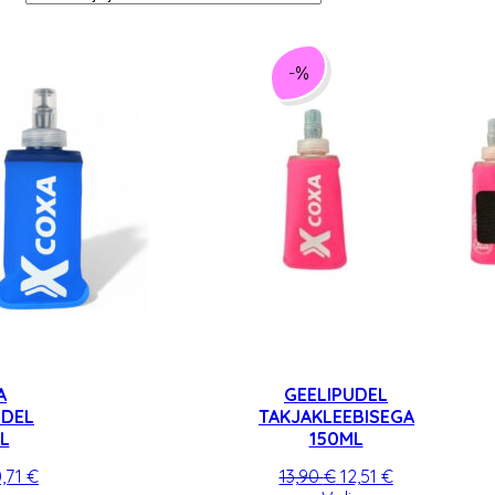
-%
A
GEELIPUDEL
UDEL
TAKJAKLEEBISEGA
L
150ML
lgne
Praegune
Algne
Praegune
0,71
€
13,90
€
12,51
€