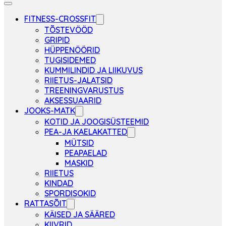
FITNESS-CROSSFIT
TÕSTEVÖÖD
GRIPID
HÜPPENÖÖRID
TUGISIDEMED
KUMMILINDID JA LIIKUVUS
RIIETUS-JALATSID
TREENINGVARUSTUS
AKSESSUAARID
JOOKS-MATK
KOTID JA JOOGISÜSTEEMID
PEA-JA KAELAKATTED
MÜTSID
PEAPAELAD
MASKID
RIIETUS
KINDAD
SPORDISOKID
RATTASÕIT
KÄISED JA SÄÄRED
KIIVRID