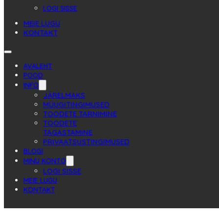
LOGI SISSE
MEIE LUGU
KONTAKT
AVALEHT
POOD
INFO
JÄRELMAKS
MÜÜGITINGIMUSED
TOODETE TARNIMINE
TOODETE
TAGASTAMINE
PRIVAATSUSTINGIMUSED
BLOGI
MINU KONTO
LOGI SISSE
MEIE LUGU
KONTAKT