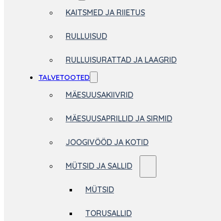
KAITSMED JA RIIETUS
RULLUISUD
RULLUISURATTAD JA LAAGRID
TALVETOOTED
MÄESUUSAKIIVRID
MÄESUUSAPRILLID JA SIRMID
JOOGIVÖÖD JA KOTID
MÜTSID JA SALLID
MÜTSID
TORUSALLID