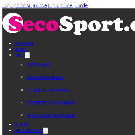
Liigu põhisisu juurde
Liigu jaluse juurde
AVALEHT
POOD
INFO
JÄRELMAKS
MÜÜGITINGIMUSED
TOODETE TARNIMINE
TOODETE TAGASTAMINE
PRIVAATSUSTINGIMUSED
BLOGI
MINU KONTO