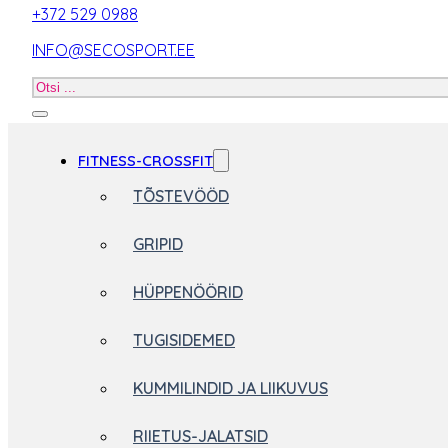
+372 529 0988
INFO@SECOSPORT.EE
Otsi
toodet
FITNESS-CROSSFIT
TÕSTEVÖÖD
GRIPID
HÜPPENÖÖRID
TUGISIDEMED
KUMMILINDID JA LIIKUVUS
RIIETUS-JALATSID