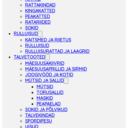
RATTAKINDAD
KINGAKATTED
PEAKATTED
RATARIIDED
SOKID
RULLUISUD
KAITSMED JA RIIETUS
RULLUISUD
RULLUISURATTAD JA LAAGRID
TALVETOOTED
MÄESUUSAKIIVRID
MÄESUUSAPRILLID JA SIRMID
JOOGIVÖÖD JA KOTID
MÜTSID JA SALLID
MÜTSID
TORUSALLID
MASKID
PEAPAELAD
SOKID JA PÕLVIKUD
TALVEKINDAD
SPORDIPESU
UISUD