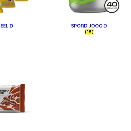
EELID
SPORDIJOOGID
(18)