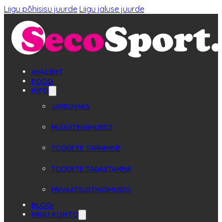
Liigu põhisisu juurde
Liigu jaluse juurde
AVALEHT
POOD
INFO
JÄRELMAKS
MÜÜGITINGIMUSED
TOODETE TARNIMINE
TOODETE TAGASTAMINE
PRIVAATSUSTINGIMUSED
BLOGI
MINU KONTO