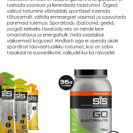
toetada sooritust ja kiirendada taastumist. Õigesti
valitud toitumine võimaldab sportlasel treenida
tõhusamalt, vältida enneaegset väsimist ja saavutada
paremaid tulemusi. Sporditoidu (batoonid, geelid,
joogid) eeliseks tavatoidu ees on nende kiire
omastatavus ja energiahulk, mida saadakse
väiksemast kogusest. Kindlasti aga ei asenda ükski
sporditoit täisväärtuslikku toitumist, kus on sobiv
tasakaal nii süsivedikutel, valkudel kui ka rasvadel.