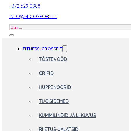
+372 529 0988
INFO@SECOSPORT.EE
Otsi
toodet
FITNESS-CROSSFIT
TÕSTEVÖÖD
GRIPID
HÜPPENÖÖRID
TUGISIDEMED
KUMMILINDID JA LIIKUVUS
RIIETUS-JALATSID