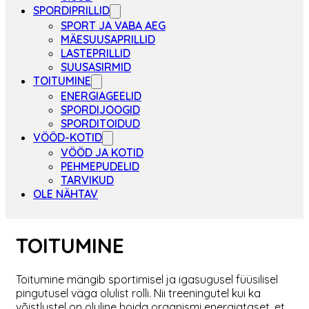
SPORDIPRILLID
SPORT JA VABA AEG
MÄESUUSAPRILLID
LASTEPRILLID
SUUSASIRMID
TOITUMINE
ENERGIAGEELID
SPORDIJOOGID
SPORDITOIDUD
VÖÖD-KOTID
VÖÖD JA KOTID
PEHMEPUDELID
TARVIKUD
OLE NÄHTAV
TOITUMINE
Toitumine mängib sportimisel ja igasugusel füüsilisel
pingutusel väga olulist rolli. Nii treeningutel kui ka
võistlustel on oluline hoida organismi energiataset, et