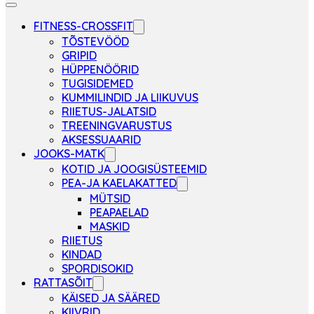
FITNESS-CROSSFIT
TÕSTEVÖÖD
GRIPID
HÜPPENÖÖRID
TUGISIDEMED
KUMMILINDID JA LIIKUVUS
RIIETUS-JALATSID
TREENINGVARUSTUS
AKSESSUAARID
JOOKS-MATK
KOTID JA JOOGISÜSTEEMID
PEA-JA KAELAKATTED
MÜTSID
PEAPAELAD
MASKID
RIIETUS
KINDAD
SPORDISOKID
RATTASÕIT
KÄISED JA SÄÄRED
KIIVRID