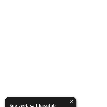
×
See veebisait kasutab