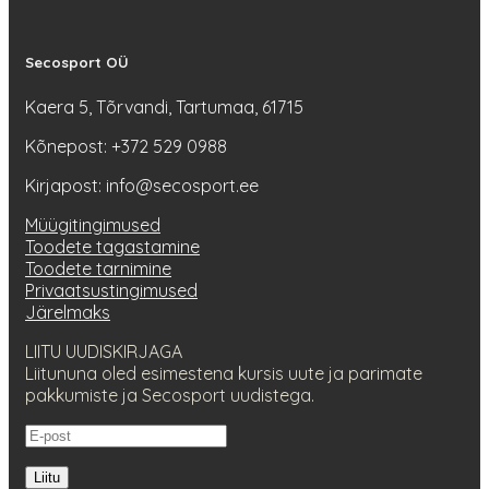
Secosport OÜ
Kaera 5, Tõrvandi, Tartumaa, 61715
Kõnepost: +372 529 0988
Kirjapost: info@secosport.ee
Müügitingimused
Toodete tagastamine
Toodete tarnimine
Privaatsustingimused
Järelmaks
LIITU UUDISKIRJAGA
Liitununa oled esimestena kursis uute ja parimate
pakkumiste ja Secosport uudistega.
Liitu