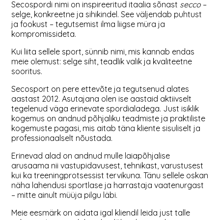
Secospordi nimi on inspireeritud itaalia sõnast
secco
–
selge, konkreetne ja sihikindel. See väljendab puhtust
ja fookust – tegutsemist ilma liigse müra ja
kompromissideta.
Kui liita sellele sport, sünnib nimi, mis kannab endas
meie olemust: selge siht, teadlik valik ja kvaliteetne
sooritus.
Secosport on pere ettevõte ja tegutsenud alates
aastast 2012. Asutajana olen ise aastaid aktiivselt
tegelenud väga erinevate spordialadega. Just isiklik
kogemus on andnud põhjaliku teadmiste ja praktiliste
kogemuste pagasi, mis aitab täna kliente sisuliselt ja
professionaalselt nõustada.
Erinevad alad on andnud mulle laiapõhjalise
arusaama nii vastupidavusest, tehnikast, varustusest
kui ka treeningprotsessist tervikuna. Tänu sellele oskan
näha lahendusi sportlase ja harrastaja vaatenurgast
– mitte ainult müüja pilgu läbi.
Meie eesmärk on aidata igal kliendil leida just talle