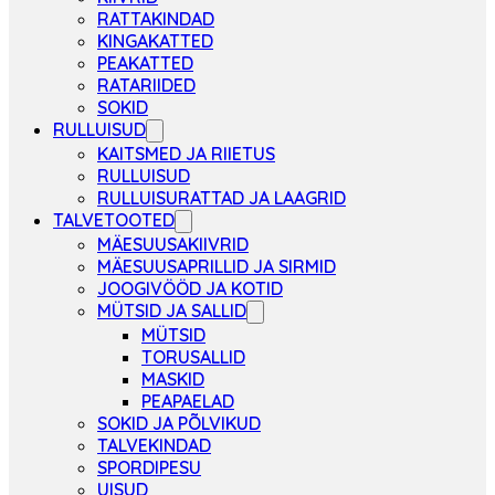
RATTAKINDAD
KINGAKATTED
PEAKATTED
RATARIIDED
SOKID
RULLUISUD
KAITSMED JA RIIETUS
RULLUISUD
RULLUISURATTAD JA LAAGRID
TALVETOOTED
MÄESUUSAKIIVRID
MÄESUUSAPRILLID JA SIRMID
JOOGIVÖÖD JA KOTID
MÜTSID JA SALLID
MÜTSID
TORUSALLID
MASKID
PEAPAELAD
SOKID JA PÕLVIKUD
TALVEKINDAD
SPORDIPESU
UISUD