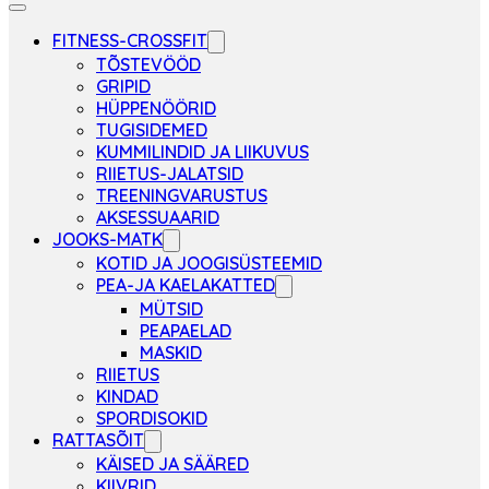
FITNESS-CROSSFIT
TÕSTEVÖÖD
GRIPID
HÜPPENÖÖRID
TUGISIDEMED
KUMMILINDID JA LIIKUVUS
RIIETUS-JALATSID
TREENINGVARUSTUS
AKSESSUAARID
JOOKS-MATK
KOTID JA JOOGISÜSTEEMID
PEA-JA KAELAKATTED
MÜTSID
PEAPAELAD
MASKID
RIIETUS
KINDAD
SPORDISOKID
RATTASÕIT
KÄISED JA SÄÄRED
KIIVRID