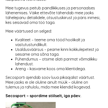
Meie tugevus peitub paindlikkuses ja personaalses
lähenemises. Väike ettevõte tähendab meie jaoks
tähelepanu detailidele, otsustuskiirust ja päris inimesi,
kes seisavad oma töö taga.
Meie väärtused on selged:
Kvaliteet – teeme oma tööd hoolikalt ja
vastutustundlikult.
Usaldusväärsus – peame kinni kokkulepetest ja
seisame oma sõna taga.
Pühendumus – otsime alati parimat võimalikku
lahendust.
Areng – kasvame koos oma klientidega.
Secosporti ajendab soov luua pikaajalist väärtust.
Meie jaoks ei ole oluline ainult müük – oluline on
tulemus ja rahulolu, mida meie kliendid kogevad.
Secosport – spordime stiilselt, iga päev.