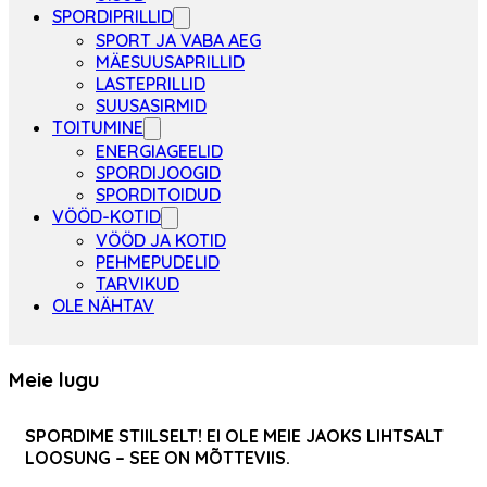
SPORDIPRILLID
SPORT JA VABA AEG
MÄESUUSAPRILLID
LASTEPRILLID
SUUSASIRMID
TOITUMINE
ENERGIAGEELID
SPORDIJOOGID
SPORDITOIDUD
VÖÖD-KOTID
VÖÖD JA KOTID
PEHMEPUDELID
TARVIKUD
OLE NÄHTAV
Meie lugu
SPORDIME STIILSELT! EI OLE MEIE JAOKS LIHTSALT
LOOSUNG – SEE ON MÕTTEVIIS.