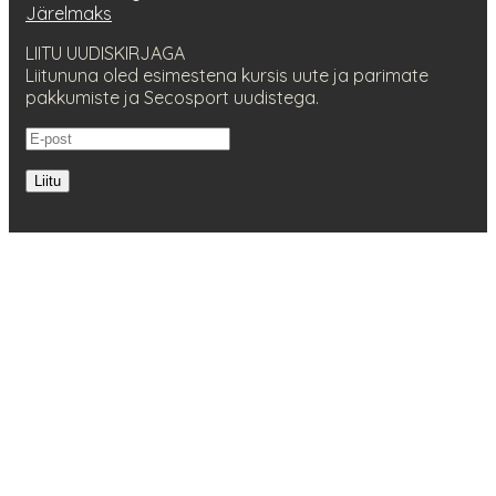
Järelmaks
LIITU UUDISKIRJAGA
Liitununa oled esimestena kursis uute ja parimate
pakkumiste ja Secosport uudistega.
Liitu