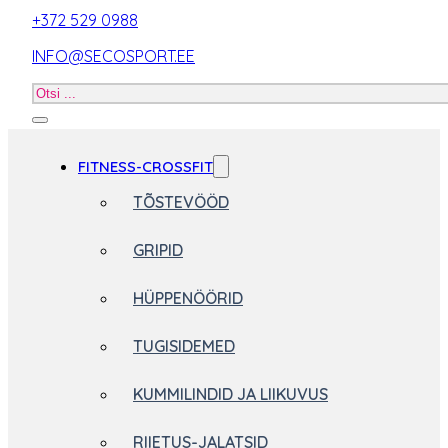
+372 529 0988
INFO@SECOSPORT.EE
Otsi
toodet
FITNESS-CROSSFIT
TÕSTEVÖÖD
GRIPID
HÜPPENÖÖRID
TUGISIDEMED
KUMMILINDID JA LIIKUVUS
RIIETUS-JALATSID