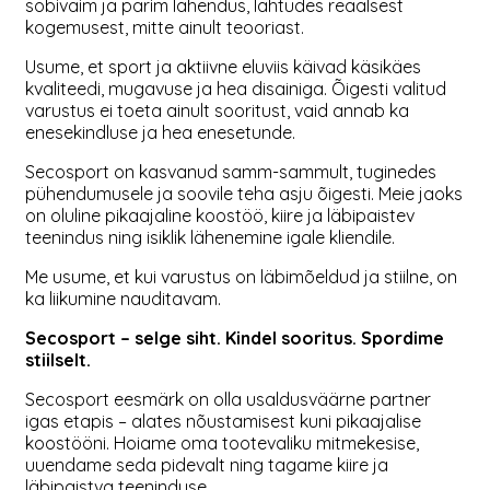
sobivaim ja parim lahendus, lähtudes reaalsest
kogemusest, mitte ainult teooriast.
Usume, et sport ja aktiivne eluviis käivad käsikäes
kvaliteedi, mugavuse ja hea disainiga. Õigesti valitud
varustus ei toeta ainult sooritust, vaid annab ka
enesekindluse ja hea enesetunde.
Secosport on kasvanud samm-sammult, tuginedes
pühendumusele ja soovile teha asju õigesti. Meie jaoks
on oluline pikaajaline koostöö, kiire ja läbipaistev
teenindus ning isiklik lähenemine igale kliendile.
Me usume, et kui varustus on läbimõeldud ja stiilne, on
ka liikumine nauditavam.
Secosport – selge siht. Kindel sooritus. Spordime
stiilselt.
Secosport eesmärk on olla usaldusväärne partner
igas etapis – alates nõustamisest kuni pikaajalise
koostööni. Hoiame oma tootevaliku mitmekesise,
uuendame seda pidevalt ning tagame kiire ja
läbipaistva teeninduse.