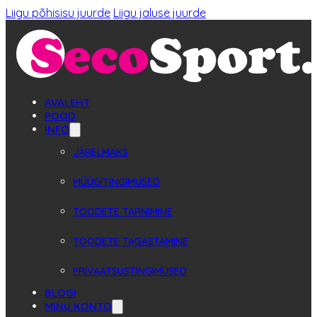
Liigu põhisisu juurde
Liigu jaluse juurde
AVALEHT
POOD
INFO
JÄRELMAKS
MÜÜGITINGIMUSED
TOODETE TARNIMINE
TOODETE TAGASTAMINE
PRIVAATSUSTINGIMUSED
BLOGI
MINU KONTO