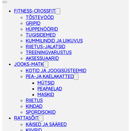
FITNESS-CROSSFIT
TÕSTEVÖÖD
GRIPID
HÜPPENÖÖRID
TUGISIDEMED
KUMMILINDID JA LIIKUVUS
RIIETUS-JALATSID
TREENINGVARUSTUS
AKSESSUAARID
JOOKS-MATK
KOTID JA JOOGISÜSTEEMID
PEA-JA KAELAKATTED
MÜTSID
PEAPAELAD
MASKID
RIIETUS
KINDAD
SPORDISOKID
RATTASÕIT
KÄISED JA SÄÄRED
KIIVRID