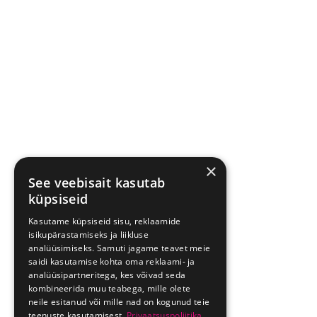
×
See veebisait kasutab
küpsiseid
Kasutame küpsiseid sisu, reklaamide
isikupärastamiseks ja liikluse
analüüsimiseks. Samuti jagame teavet meie
saidi kasutamise kohta oma reklaami- ja
analüüsipartneritega, kes võivad seda
kombineerida muu teabega, mille olete
neile esitanud või mille nad on kogunud teie
teenuste kasutamisest.
Privaatsuspoliitika