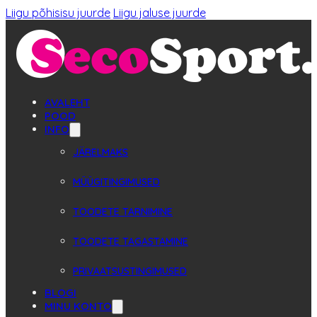
Liigu põhisisu juurde
Liigu jaluse juurde
AVALEHT
POOD
INFO
JÄRELMAKS
MÜÜGITINGIMUSED
TOODETE TARNIMINE
TOODETE TAGASTAMINE
PRIVAATSUSTINGIMUSED
BLOGI
MINU KONTO