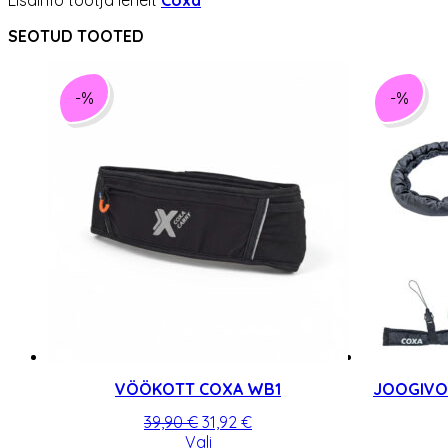
SEOTUD TOOTED
-%
-%
VÖÖKOTT COXA WB1
JOOGIVO
Algne
Praegune
39,90
€
31,92
€
hind
Sellel
hind
Vali