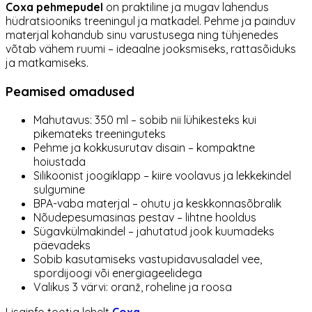
Coxa pehmepudel
on praktiline ja mugav lahendus
hüdratsiooniks treeningul ja matkadel. Pehme ja painduv
materjal kohandub sinu varustusega ning tühjenedes
võtab vähem ruumi – ideaalne jooksmiseks, rattasõiduks
ja matkamiseks.
Peamised omadused
Mahutavus: 350 ml – sobib nii lühikesteks kui
pikemateks treeninguteks
Pehme ja kokkusurutav disain – kompaktne
hoiustada
Silikoonist joogiklapp – kiire voolavus ja lekkekindel
sulgumine
BPA-vaba materjal – ohutu ja keskkonnasõbralik
Nõudepesumasinas pestav – lihtne hooldus
Sügavkülmakindel – jahutatud jook kuumadeks
päevadeks
Sobib kasutamiseks vastupidavusaladel vee,
spordijoogi või energiageelidega
Valikus 3 värvi: oranž, roheline ja roosa
Lisainfo tootja lehelt
Coxa