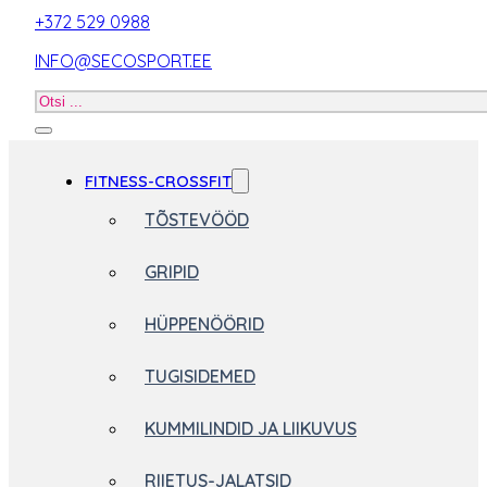
+372 529 0988
INFO@SECOSPORT.EE
Otsi
toodet
FITNESS-CROSSFIT
TÕSTEVÖÖD
GRIPID
HÜPPENÖÖRID
TUGISIDEMED
KUMMILINDID JA LIIKUVUS
RIIETUS-JALATSID