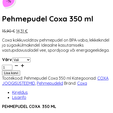
-%
Pehmepudel Coxa 350 ml
Algne
Praegune
15,90
€
14,31
€
hind
hind
Coxa kokkuvolditav pehmepudel on BPA-vaba, lekkekindel
oli:
on:
ja sügavkülmakindel. Ideaalne kasutamiseks
15,90 €.
14,31 €.
vastupidavusaladel vee, spordijoogi või energiageelidega.
Värv
Pehmepudel
Coxa
Lisa korvi
350
Tootekood:
Pehmepudel Coxa 350 ml
Kategooriad:
COXA
ml
JOOGISÜSTEEMID
,
Pehmepudelid
Bränd:
Coxa
kogus
Kirjeldus
Lisainfo
PEHMEPUDEL
COXA 350 ML