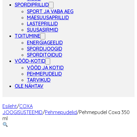
SPORDIPRILLID
SPORT JA VABA AEG
MÄESUUSAPRILLID
LASTEPRILLID
SUUSASIRMID
TOITUMINE
ENERGIAGEELID
SPORDIJOOGID
SPORDITOIDUD
VÖÖD-KOTID
VÖÖD JA KOTID
PEHMEPUDELID
TARVIKUD
OLE NÄHTAV
Esileht
/
COXA
JOOGISÜSTEEMID
/
Pehmepudelid
/
Pehmepudel Coxa 350
ml