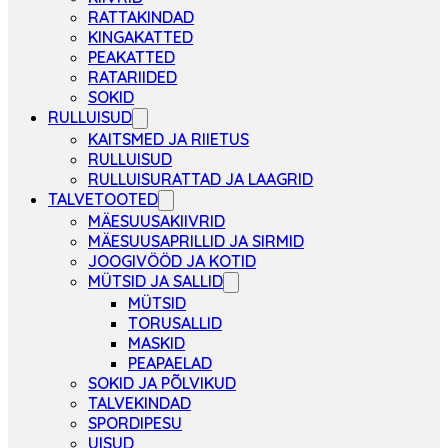
RATTAKINDAD
KINGAKATTED
PEAKATTED
RATARIIDED
SOKID
RULLUISUD
KAITSMED JA RIIETUS
RULLUISUD
RULLUISURATTAD JA LAAGRID
TALVETOOTED
MÄESUUSAKIIVRID
MÄESUUSAPRILLID JA SIRMID
JOOGIVÖÖD JA KOTID
MÜTSID JA SALLID
MÜTSID
TORUSALLID
MASKID
PEAPAELAD
SOKID JA PÕLVIKUD
TALVEKINDAD
SPORDIPESU
UISUD