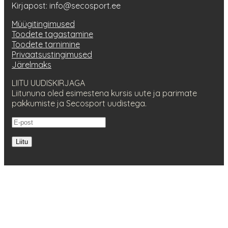
Kirjapost: info@secosport.ee
Müügitingimused
Toodete tagastamine
Toodete tarnimine
Privaatsustingimused
Järelmaks
LIITU UUDISKIRJAGA
Liitununa oled esimestena kursis uute ja parimate
pakkumiste ja Secosport uudistega.
Liitu