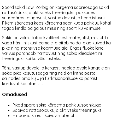
Spordisokid Lawi Zorbig on kõrgema sääreosaga sokid
rattasõiduks ja aktiivseks treeninguks, pakkudes
suurepärast mugavust, vastupidavust ja head istuvust.
Pikem sääreosa koos kõrgema soonikuga pahkluu kohal
tagab kindla paigalpüsimise ning sportliku välimuse.
Sokid on valmistatud kvaliteetsest materjalist, mis juhib
väga hästi niiskust eemale ja aitab hoida jalad kuivad ka
pika ning intensiivse koormuse ajal. Ergas fluokollane
värvus parandab nähtavust ning sobib ideaalselt nii
treeninguks kui ka võistlusteks.
Tänu vastupidavale ja kergesti hooldatavale kangale on
sokid pika kasutuseaga ning neid on lihtne pesta,
säilitades oma kuju ja funktsionaalsuse ka pärast
korduvat kasutamist.
Omadused
Pikad spordisokid kõrgema pahkluusoonikuga
Sobivad rattasõiduks ja aktiivseks treeninguks
Hingav ja kiiresti kuivav materjal