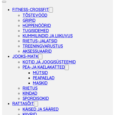
FITNESS-CROSSFIT
TÕSTEVÖÖD
GRIPID
HÜPPENÖÖRID
TUGISIDEMED
KUMMILINDID JA LIIKUVUS
RIIETUS-JALATSID
TREENINGVARUSTUS
AKSESSUAARID
JOOKS-MATK
KOTID JA JOOGISÜSTEEMID
PEA-JA KAELAKATTED
MÜTSID
PEAPAELAD
MASKID
RIIETUS
KINDAD
SPORDISOKID
RATTASÕIT
KÄISED JA SÄÄRED
KIIVRID