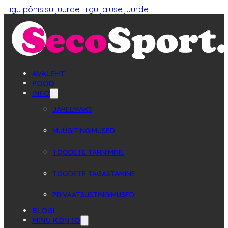
Liigu põhisisu juurde
Liigu jaluse juurde
AVALEHT
POOD
INFO
JÄRELMAKS
MÜÜGITINGIMUSED
TOODETE TARNIMINE
TOODETE TAGASTAMINE
PRIVAATSUSTINGIMUSED
BLOGI
MINU KONTO