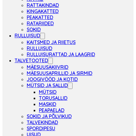
RATTAKINDAD
KINGAKATTED
PEAKATTED
RATARIIDED
SOKID
RULLUISUD
KAITSMED JA RIIETUS
RULLUISUD
RULLUISURATTAD JA LAAGRID
TALVETOOTED
MÄESUUSAKIIVRID
MÄESUUSAPRILLID JA SIRMID
JOOGIVÖÖD JA KOTID
MÜTSID JA SALLID
MÜTSID
TORUSALLID
MASKID
PEAPAELAD
SOKID JA PÕLVIKUD
TALVEKINDAD
SPORDIPESU
UISUD