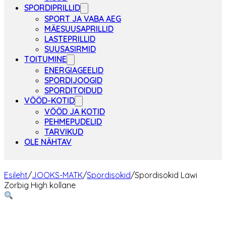
SPORDIPRILLID
SPORT JA VABA AEG
MÄESUUSAPRILLID
LASTEPRILLID
SUUSASIRMID
TOITUMINE
ENERGIAGEELID
SPORDIJOOGID
SPORDITOIDUD
VÖÖD-KOTID
VÖÖD JA KOTID
PEHMEPUDELID
TARVIKUD
OLE NÄHTAV
Esileht
/
JOOKS-MATK
/
Spordisokid
/
Spordisokid Lawi
Zorbig High kollane