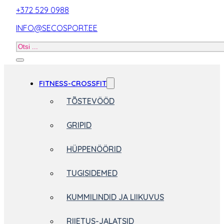
+372 529 0988
INFO@SECOSPORT.EE
Otsi
toodet
FITNESS-CROSSFIT
TÕSTEVÖÖD
GRIPID
HÜPPENÖÖRID
TUGISIDEMED
KUMMILINDID JA LIIKUVUS
RIIETUS-JALATSID