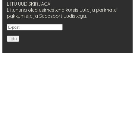
LIITU UUDISKIRJAGA
Liitununa oled esimestena kursis uute ja parimate
pakkumiste ja Secosport uudistega.
Liitu