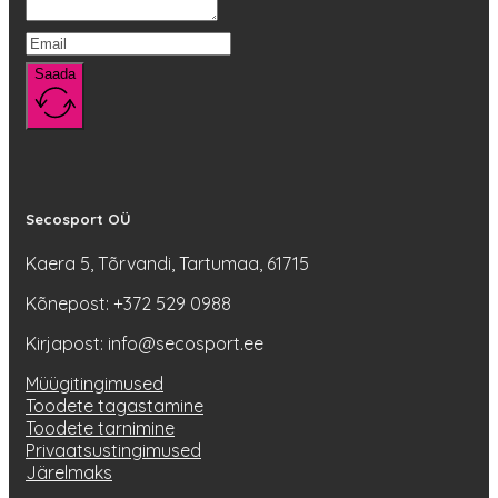
Saada
Secosport OÜ
Kaera 5, Tõrvandi, Tartumaa, 61715
Kõnepost: +372 529 0988
Kirjapost: info@secosport.ee
Müügitingimused
Toodete tagastamine
Toodete tarnimine
Privaatsustingimused
Järelmaks