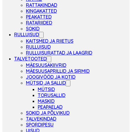
RATTAKINDAD
KINGAKATTED
PEAKATTED
RATARIIDED
SOKID
RULLUISUD
KAITSMED JA RIIETUS
RULLUISUD
RULLUISURATTAD JA LAAGRID
TALVETOOTED
MÄESUUSAKIIVRID
MÄESUUSAPRILLID JA SIRMID
JOOGIVÖÖD JA KOTID
MÜTSID JA SALLID
MÜTSID
TORUSALLID
MASKID
PEAPAELAD
SOKID JA PÕLVIKUD
TALVEKINDAD
SPORDIPESU
UISUD