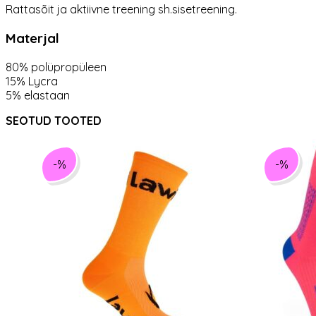
Rattasõit ja aktiivne treening sh.sisetreening.
Materjal
80% polüpropüleen
15% Lycra
5% elastaan
SEOTUD TOOTED
-%
-%