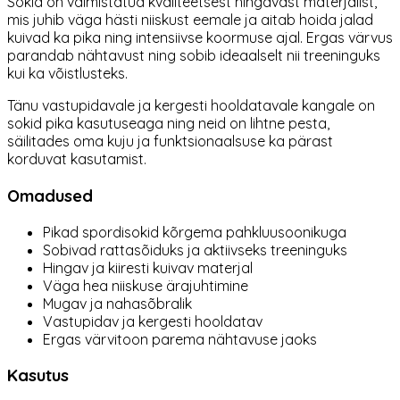
Sokid on valmistatud kvaliteetsest hingavast materjalist,
mis juhib väga hästi niiskust eemale ja aitab hoida jalad
kuivad ka pika ning intensiivse koormuse ajal. Ergas värvus
parandab nähtavust ning sobib ideaalselt nii treeninguks
kui ka võistlusteks.
Tänu vastupidavale ja kergesti hooldatavale kangale on
sokid pika kasutuseaga ning neid on lihtne pesta,
säilitades oma kuju ja funktsionaalsuse ka pärast
korduvat kasutamist.
Omadused
Pikad spordisokid kõrgema pahkluusoonikuga
Sobivad rattasõiduks ja aktiivseks treeninguks
Hingav ja kiiresti kuivav materjal
Väga hea niiskuse ärajuhtimine
Mugav ja nahasõbralik
Vastupidav ja kergesti hooldatav
Ergas värvitoon parema nähtavuse jaoks
Kasutus