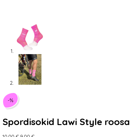
-%
Spordisokid Lawi Style roosa
Algne
Praegune
10,00
€
9,00
€