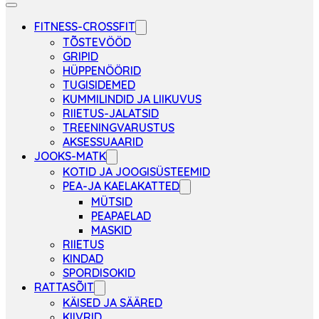
FITNESS-CROSSFIT
TÕSTEVÖÖD
GRIPID
HÜPPENÖÖRID
TUGISIDEMED
KUMMILINDID JA LIIKUVUS
RIIETUS-JALATSID
TREENINGVARUSTUS
AKSESSUAARID
JOOKS-MATK
KOTID JA JOOGISÜSTEEMID
PEA-JA KAELAKATTED
MÜTSID
PEAPAELAD
MASKID
RIIETUS
KINDAD
SPORDISOKID
RATTASÕIT
KÄISED JA SÄÄRED
KIIVRID