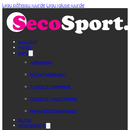
Liigu põhisisu juurde
Liigu jaluse juurde
AVALEHT
POOD
INFO
JÄRELMAKS
MÜÜGITINGIMUSED
TOODETE TARNIMINE
TOODETE TAGASTAMINE
PRIVAATSUSTINGIMUSED
BLOGI
MINU KONTO