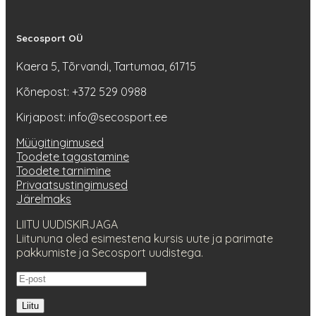
Secosport OÜ
Kaera 5, Tõrvandi, Tartumaa, 61715
Kõnepost: +372 529 0988
Kirjapost: info@secosport.ee
Müügitingimused
Toodete tagastamine
Toodete tarnimine
Privaatsustingimused
Järelmaks
LIITU UUDISKIRJAGA
Liitununa oled esimestena kursis uute ja parimate
pakkumiste ja Secosport uudistega.
Liitu