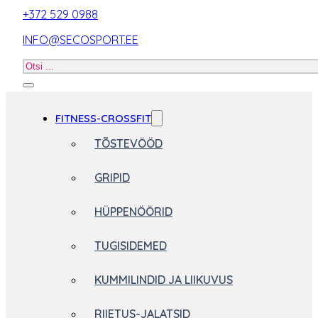
+372 529 0988
INFO@SECOSPORT.EE
Otsi
toodet
FITNESS-CROSSFIT
TÕSTEVÖÖD
GRIPID
HÜPPENÖÖRID
TUGISIDEMED
KUMMILINDID JA LIIKUVUS
RIIETUS-JALATSID