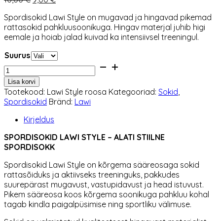
hind
hind
Spordisokid Lawi Style on mugavad ja hingavad pikemad
oli:
on:
rattasokid pahkluusoonikuga. Hingav materjal juhib higi
10,00 €.
9,00 €.
eemale ja hoiab jalad kuivad ka intensiivsel treeningul.
Suurus
Spordisokid
Lawi
Lisa korvi
Style
Tootekood:
Lawi Style roosa
Kategooriad:
Sokid
,
roosa
Spordisokid
Bränd:
Lawi
kogus
Kirjeldus
SPORDISOKID LAWI STYLE – ALATI STIILNE
SPORDISOKK
Spordisokid Lawi Style on kõrgema sääreosaga sokid
rattasõiduks ja aktiivseks treeninguks, pakkudes
suurepärast mugavust, vastupidavust ja head istuvust.
Pikem sääreosa koos kõrgema soonikuga pahkluu kohal
tagab kindla paigalpüsimise ning sportliku välimuse.