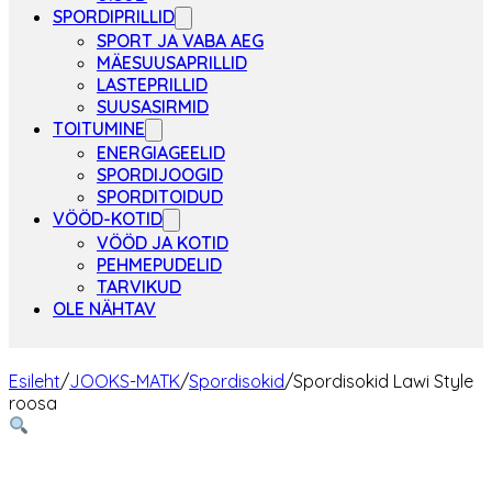
SPORDIPRILLID
SPORT JA VABA AEG
MÄESUUSAPRILLID
LASTEPRILLID
SUUSASIRMID
TOITUMINE
ENERGIAGEELID
SPORDIJOOGID
SPORDITOIDUD
VÖÖD-KOTID
VÖÖD JA KOTID
PEHMEPUDELID
TARVIKUD
OLE NÄHTAV
Esileht
/
JOOKS-MATK
/
Spordisokid
/
Spordisokid Lawi Style
roosa