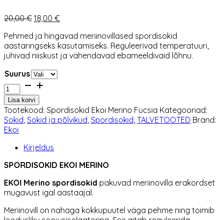
Algne
Praegune
20,00
€
18,00
€
hind
hind
Pehmed ja hingavad meriinovillased spordisokid
oli:
on:
aastaringseks kasutamiseks. Reguleerivad temperatuuri,
20,00 €.
18,00 €.
juhivad niiskust ja vähendavad ebameeldivaid lõhnu.
Suurus
Spordisokid
Ekoi
Lisa korvi
Merino
Tootekood:
Spordisokid Ekoi Merino Fucsia
Kategooriad:
Fucsia
Sokid
,
Sokid ja põlvikud
,
Spordisokid
,
TALVETOOTED
Bränd:
kogus
Ekoi
Kirjeldus
SPORDISOKID EKOI MERINO
EKOI Merino spordisokid
pakuvad meriinovilla erakordset
mugavust igal aastaajal.
Meriinovill on nahaga kokkupuutel väga pehme ning toimib