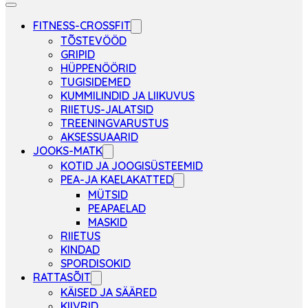
FITNESS-CROSSFIT
TÕSTEVÖÖD
GRIPID
HÜPPENÖÖRID
TUGISIDEMED
KUMMILINDID JA LIIKUVUS
RIIETUS-JALATSID
TREENINGVARUSTUS
AKSESSUAARID
JOOKS-MATK
KOTID JA JOOGISÜSTEEMID
PEA-JA KAELAKATTED
MÜTSID
PEAPAELAD
MASKID
RIIETUS
KINDAD
SPORDISOKID
RATTASÕIT
KÄISED JA SÄÄRED
KIIVRID