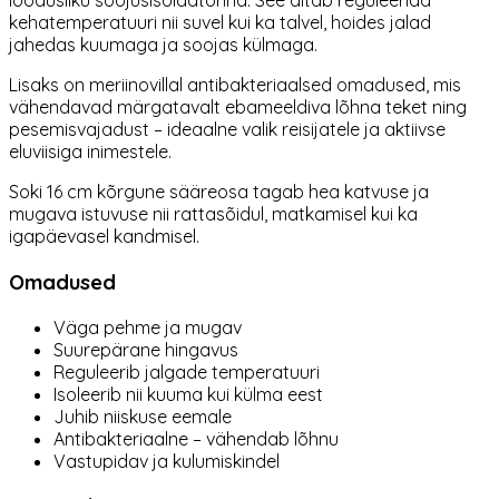
loodusliku soojusisolaatorina. See aitab reguleerida
kehatemperatuuri nii suvel kui ka talvel, hoides jalad
jahedas kuumaga ja soojas külmaga.
Lisaks on meriinovillal antibakteriaalsed omadused, mis
vähendavad märgatavalt ebameeldiva lõhna teket ning
pesemisvajadust – ideaalne valik reisijatele ja aktiivse
eluviisiga inimestele.
Soki 16 cm kõrgune sääreosa tagab hea katvuse ja
mugava istuvuse nii rattasõidul, matkamisel kui ka
igapäevasel kandmisel.
Omadused
Väga pehme ja mugav
Suurepärane hingavus
Reguleerib jalgade temperatuuri
Isoleerib nii kuuma kui külma eest
Juhib niiskuse eemale
Antibakteriaalne – vähendab lõhnu
Vastupidav ja kulumiskindel