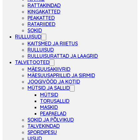
RATTAKINDAD
KINGAKATTED
PEAKATTED
RATARIIDED
SOKID
RULLUISUD
KAITSMED JA RIIETUS
RULLUISUD
RULLUISURATTAD JA LAAGRID
TALVETOOTED
MÄESUUSAKIIVRID
MÄESUUSAPRILLID JA SIRMID
JOOGIVÖÖD JA KOTID
MÜTSID JA SALLID
MÜTSID
TORUSALLID
MASKID
PEAPAELAD
SOKID JA PÕLVIKUD
TALVEKINDAD
SPORDIPESU
UISUD