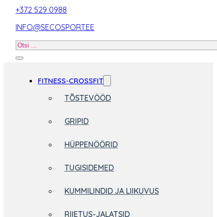
+372 529 0988
INFO@SECOSPORT.EE
Otsi
toodet
FITNESS-CROSSFIT
TÕSTEVÖÖD
GRIPID
HÜPPENÖÖRID
TUGISIDEMED
KUMMILINDID JA LIIKUVUS
RIIETUS-JALATSID