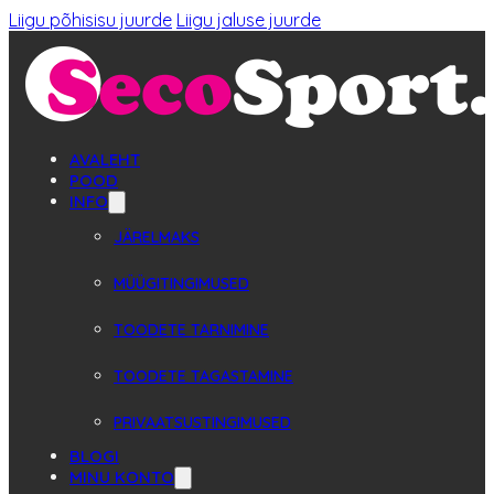
Liigu põhisisu juurde
Liigu jaluse juurde
AVALEHT
POOD
INFO
JÄRELMAKS
MÜÜGITINGIMUSED
TOODETE TARNIMINE
TOODETE TAGASTAMINE
PRIVAATSUSTINGIMUSED
BLOGI
MINU KONTO