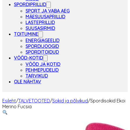
SPORDIPRILLID
SPORT JA VABA AEG
MÄESUUSAPRILLID
LASTEPRILLID
SUUSASIRMID
TOITUMINE
ENERGIAGEELID
SPORDIJOOGID
SPORDITOIDUD
VÖÖD-KOTID
VÖÖD JA KOTID
PEHMEPUDELID
TARVIKUD
OLE NÄHTAV
Esileht
/
TALVETOOTED
/
Sokid ja põlvikud
/
Spordisokid Ekoi
Merino Fucsia