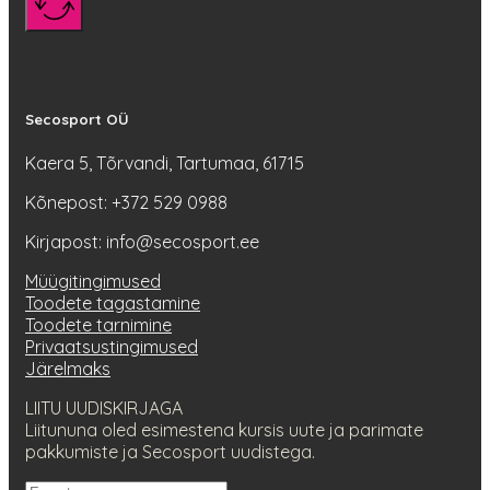
Secosport OÜ
Kaera 5, Tõrvandi, Tartumaa, 61715
Kõnepost: +372 529 0988
Kirjapost: info@secosport.ee
Müügitingimused
Toodete tagastamine
Toodete tarnimine
Privaatsustingimused
Järelmaks
LIITU UUDISKIRJAGA
Liitununa oled esimestena kursis uute ja parimate
pakkumiste ja Secosport uudistega.