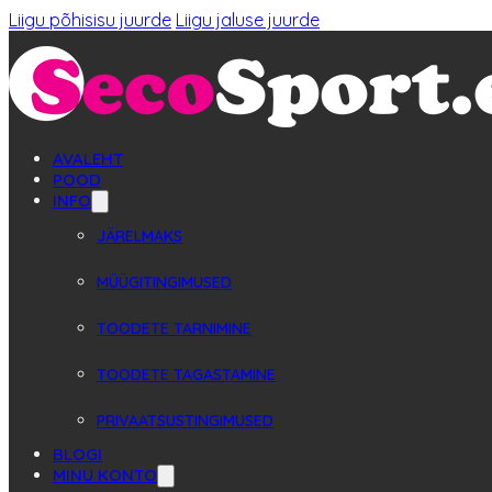
Liigu põhisisu juurde
Liigu jaluse juurde
AVALEHT
POOD
INFO
JÄRELMAKS
MÜÜGITINGIMUSED
TOODETE TARNIMINE
TOODETE TAGASTAMINE
PRIVAATSUSTINGIMUSED
BLOGI
MINU KONTO