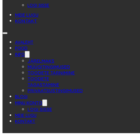
LOGI SISSE
MEIE LUGU
KONTAKT
AVALEHT
POOD
INFO
JÄRELMAKS
MÜÜGITINGIMUSED
TOODETE TARNIMINE
TOODETE
TAGASTAMINE
PRIVAATSUSTINGIMUSED
BLOGI
MINU KONTO
LOGI SISSE
MEIE LUGU
KONTAKT