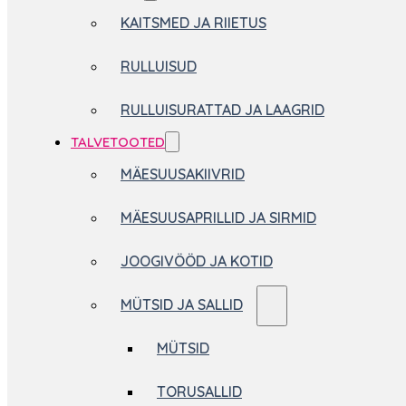
KAITSMED JA RIIETUS
RULLUISUD
RULLUISURATTAD JA LAAGRID
TALVETOOTED
MÄESUUSAKIIVRID
MÄESUUSAPRILLID JA SIRMID
JOOGIVÖÖD JA KOTID
MÜTSID JA SALLID
MÜTSID
TORUSALLID