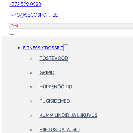
+372 529 0988
INFO@SECOSPORT.EE
Otsi
toodet
FITNESS-CROSSFIT
TÕSTEVÖÖD
GRIPID
HÜPPENÖÖRID
TUGISIDEMED
KUMMILINDID JA LIIKUVUS
RIIETUS-JALATSID