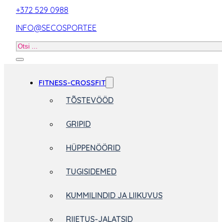
+372 529 0988
INFO@SECOSPORT.EE
Otsi
toodet
FITNESS-CROSSFIT
TÕSTEVÖÖD
GRIPID
HÜPPENÖÖRID
TUGISIDEMED
KUMMILINDID JA LIIKUVUS
RIIETUS-JALATSID