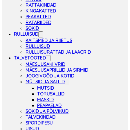
RATTAKINDAD
KINGAKATTED
PEAKATTED
RATARIIDED
SOKID
RULLUISUD
KAITSMED JA RIIETUS
RULLUISUD
RULLUISURATTAD JA LAAGRID
TALVETOOTED
MÄESUUSAKIIVRID
MÄESUUSAPRILLID JA SIRMID
JOOGIVÖÖD JA KOTID
MÜTSID JA SALLID
MÜTSID
TORUSALLID
MASKID
PEAPAELAD
SOKID JA PÕLVIKUD
TALVEKINDAD
SPORDIPESU
UISUD