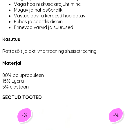
Väga hea niiskuse ärajuhtimine
Mugav ja nahasõbralik
Vastupidav ja kergesti hooldatav
Puhas ja sportlik disain
Erinevad värvid ja suurused
Kasutus
Rattasõit ja aktiivne treening sh.sisetreening.
Materjal
80% polüpropüleen
15% Lycra
5% elastaan
SEOTUD TOOTED
-%
-%