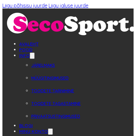
Liigu põhisisu juurde
Liigu jaluse juurde
AVALEHT
POOD
INFO
JÄRELMAKS
MÜÜGITINGIMUSED
TOODETE TARNIMINE
TOODETE TAGASTAMINE
PRIVAATSUSTINGIMUSED
BLOGI
MINU KONTO