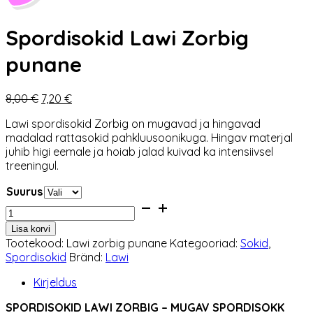
Spordisokid Lawi Zorbig
punane
Algne
Praegune
8,00
€
7,20
€
hind
hind
Lawi spordisokid Zorbig on mugavad ja hingavad
oli:
on:
madalad rattasokid pahkluusoonikuga. Hingav materjal
8,00 €.
7,20 €.
juhib higi eemale ja hoiab jalad kuivad ka intensiivsel
treeningul.
Suurus
Spordisokid
Lawi
Lisa korvi
Zorbig
Tootekood:
Lawi zorbig punane
Kategooriad:
Sokid
,
punane
Spordisokid
Bränd:
Lawi
kogus
Kirjeldus
SPORDISOKID LAWI ZORBIG – MUGAV SPORDISOKK