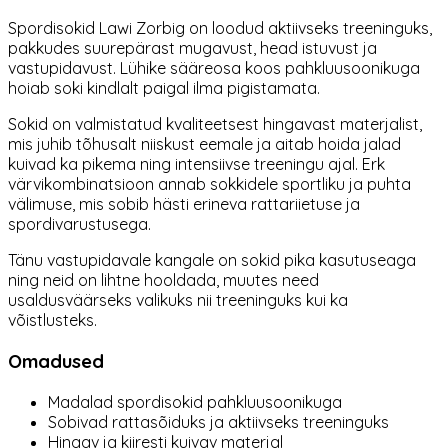
Spordisokid Lawi Zorbig on loodud aktiivseks treeninguks,
pakkudes suurepärast mugavust, head istuvust ja
vastupidavust. Lühike sääreosa koos pahkluusoonikuga
hoiab soki kindlalt paigal ilma pigistamata.
Sokid on valmistatud kvaliteetsest hingavast materjalist,
mis juhib tõhusalt niiskust eemale ja aitab hoida jalad
kuivad ka pikema ning intensiivse treeningu ajal. Erk
värvikombinatsioon annab sokkidele sportliku ja puhta
välimuse, mis sobib hästi erineva rattariietuse ja
spordivarustusega.
Tänu vastupidavale kangale on sokid pika kasutuseaga
ning neid on lihtne hooldada, muutes need
usaldusväärseks valikuks nii treeninguks kui ka
võistlusteks.
Omadused
Madalad spordisokid pahkluusoonikuga
Sobivad rattasõiduks ja aktiivseks treeninguks
Hingav ja kiiresti kuivav materjal