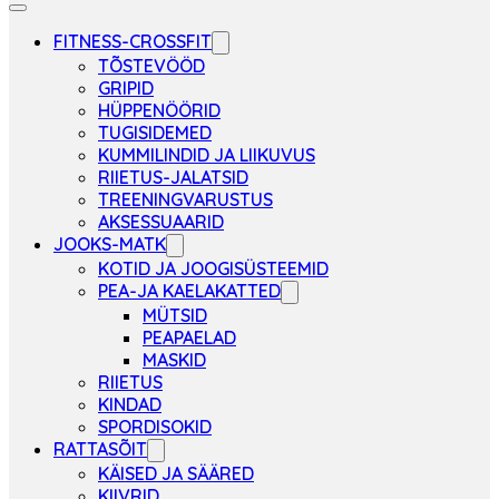
FITNESS-CROSSFIT
TÕSTEVÖÖD
GRIPID
HÜPPENÖÖRID
TUGISIDEMED
KUMMILINDID JA LIIKUVUS
RIIETUS-JALATSID
TREENINGVARUSTUS
AKSESSUAARID
JOOKS-MATK
KOTID JA JOOGISÜSTEEMID
PEA-JA KAELAKATTED
MÜTSID
PEAPAELAD
MASKID
RIIETUS
KINDAD
SPORDISOKID
RATTASÕIT
KÄISED JA SÄÄRED
KIIVRID