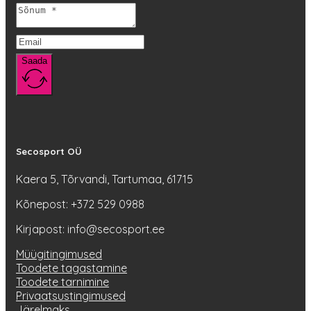
Saada
Secosport OÜ
Kaera 5, Tõrvandi, Tartumaa, 61715
Kõnepost: +372 529 0988
Kirjapost: info@secosport.ee
Müügitingimused
Toodete tagastamine
Toodete tarnimine
Privaatsustingimused
Järelmaks