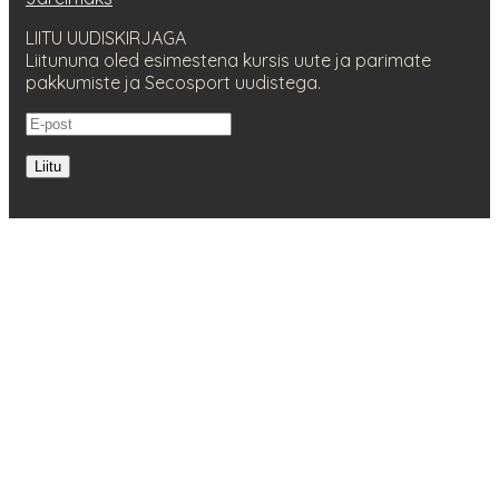
LIITU UUDISKIRJAGA
Liitununa oled esimestena kursis uute ja parimate
pakkumiste ja Secosport uudistega.
Liitu