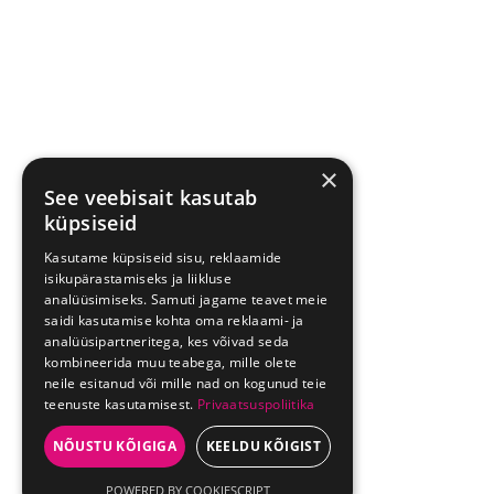
×
See veebisait kasutab
küpsiseid
Kasutame küpsiseid sisu, reklaamide
isikupärastamiseks ja liikluse
analüüsimiseks. Samuti jagame teavet meie
saidi kasutamise kohta oma reklaami- ja
analüüsipartneritega, kes võivad seda
kombineerida muu teabega, mille olete
neile esitanud või mille nad on kogunud teie
teenuste kasutamisest.
Privaatsuspoliitika
NÕUSTU KÕIGIGA
KEELDU KÕIGIST
POWERED BY COOKIESCRIPT