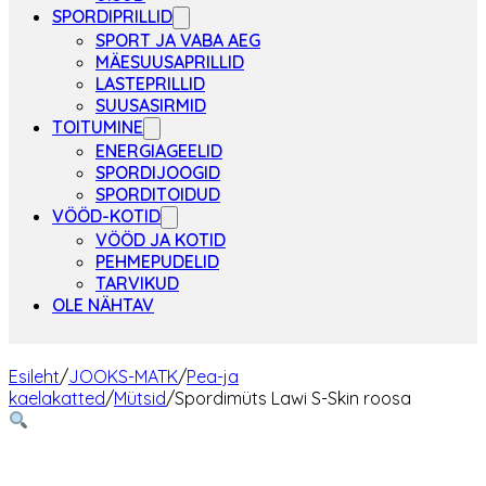
SPORDIPRILLID
SPORT JA VABA AEG
MÄESUUSAPRILLID
LASTEPRILLID
SUUSASIRMID
TOITUMINE
ENERGIAGEELID
SPORDIJOOGID
SPORDITOIDUD
VÖÖD-KOTID
VÖÖD JA KOTID
PEHMEPUDELID
TARVIKUD
OLE NÄHTAV
Esileht
/
JOOKS-MATK
/
Pea-ja
kaelakatted
/
Mütsid
/
Spordimüts Lawi S-Skin roosa