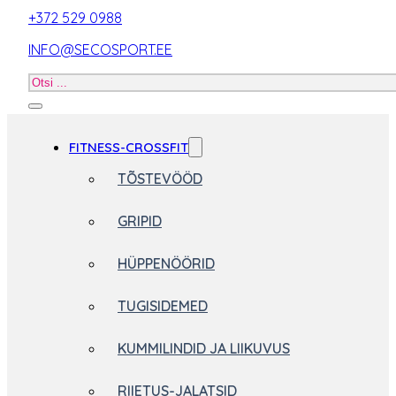
+372 529 0988
INFO@SECOSPORT.EE
Otsi
toodet
FITNESS-CROSSFIT
TÕSTEVÖÖD
GRIPID
HÜPPENÖÖRID
TUGISIDEMED
KUMMILINDID JA LIIKUVUS
RIIETUS-JALATSID