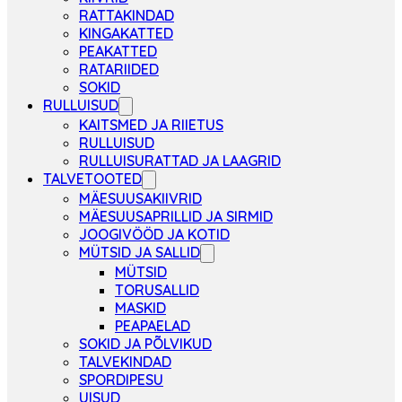
RATTAKINDAD
KINGAKATTED
PEAKATTED
RATARIIDED
SOKID
RULLUISUD
KAITSMED JA RIIETUS
RULLUISUD
RULLUISURATTAD JA LAAGRID
TALVETOOTED
MÄESUUSAKIIVRID
MÄESUUSAPRILLID JA SIRMID
JOOGIVÖÖD JA KOTID
MÜTSID JA SALLID
MÜTSID
TORUSALLID
MASKID
PEAPAELAD
SOKID JA PÕLVIKUD
TALVEKINDAD
SPORDIPESU
UISUD