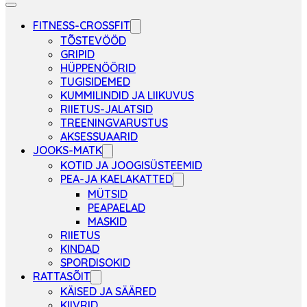
FITNESS-CROSSFIT
TÕSTEVÖÖD
GRIPID
HÜPPENÖÖRID
TUGISIDEMED
KUMMILINDID JA LIIKUVUS
RIIETUS-JALATSID
TREENINGVARUSTUS
AKSESSUAARID
JOOKS-MATK
KOTID JA JOOGISÜSTEEMID
PEA-JA KAELAKATTED
MÜTSID
PEAPAELAD
MASKID
RIIETUS
KINDAD
SPORDISOKID
RATTASÕIT
KÄISED JA SÄÄRED
KIIVRID