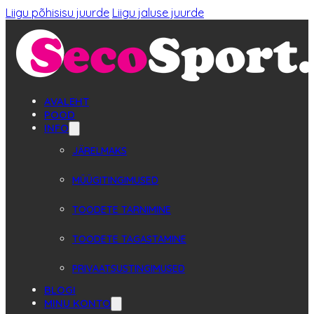
Liigu põhisisu juurde
Liigu jaluse juurde
AVALEHT
POOD
INFO
JÄRELMAKS
MÜÜGITINGIMUSED
TOODETE TARNIMINE
TOODETE TAGASTAMINE
PRIVAATSUSTINGIMUSED
BLOGI
MINU KONTO