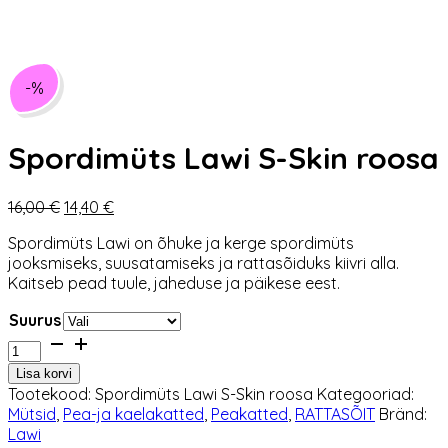
-%
Spordimüts Lawi S-Skin roosa
Algne
Praegune
16,00
€
14,40
€
hind
hind
Spordimüts Lawi on õhuke ja kerge spordimüts
oli:
on:
jooksmiseks, suusatamiseks ja rattasõiduks kiivri alla.
16,00 €.
14,40 €.
Kaitseb pead tuule, jaheduse ja päikese eest.
Suurus
Spordimüts
Lawi
Lisa korvi
S-
Tootekood:
Spordimüts Lawi S-Skin roosa
Kategooriad:
Skin
Mütsid
,
Pea-ja kaelakatted
,
Peakatted
,
RATTASÕIT
Bränd:
roosa
Lawi
kogus