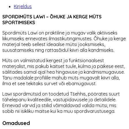
Kirjeldus
SPORDIMÜTS LAWI – ÕHUKE JA KERGE MÜTS
SPORTIMISEKS
Spordimüts Lawi on praktiline ja mugav valik aktiivseks
liikumiseks erinevates ilmastikutingimustes. Õhuke ja kerge
materjal teeb sellest ideaalse mütsi jooksmiseks,
suusatamiseks ning rattasõidul kiivri alla kandmiseks.
Müts on valmistatud kergest ja funktsionaalsest
materjalist, mis pakub kaitset tuule, külma ja päikese eest,
säilitades samal ajal hea hingavuse ja kandmismugavuse.
Tänu madalale profiilile mahub müts mugavalt kiivri alla,
ilma et see tekitaks survet või ebamugavust.
Lawi spordimütsid on toodetud Tšehhis, pöörates suurt
tähelepanu kvaliteedile, vastupidavusele ja detailidele.
Erinevad värvid ja stiilid võimaldavad valida mütsi, mis
sobib nii isikliku maitse kui ka muu spordivarustusega.
Omadused