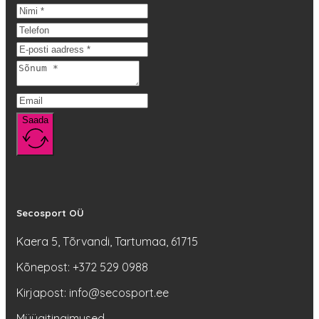
Valikuid
saab
teha
tootelehel.
Saada
Secosport OÜ
Kaera 5, Tõrvandi, Tartumaa, 61715
Kõnepost: +372 529 0988
Kirjapost: info@secosport.ee
Müügitingimused