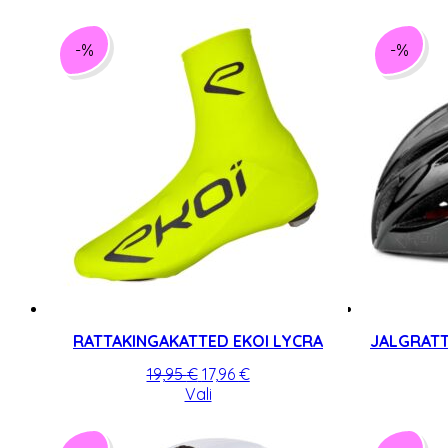
-%
-%
RATTAKINGAKATTED EKOI LYCRA
JALGRATT
Algne
Praegune
19,95
€
17,96
€
hind
Sellel
hind
Vali
oli:
tootel
on:
19,95 €.
on
17,96 €.