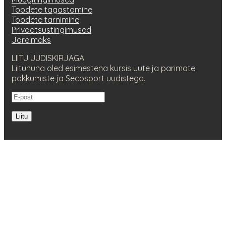
Toodete tagastamine
Toodete tarnimine
Privaatsustingimused
Järelmaks
LIITU UUDISKIRJAGA
Liitununa oled esimestena kursis uute ja parimate
pakkumiste ja Secosport uudistega.
Liitu