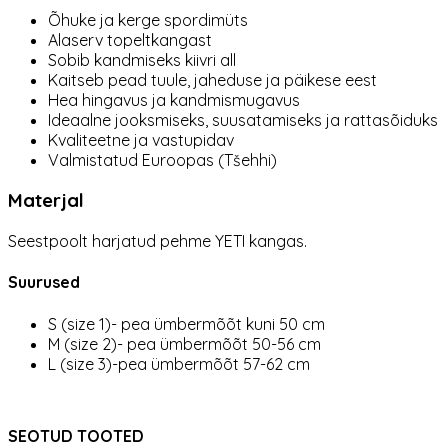
Õhuke ja kerge spordimüts
Alaserv topeltkangast
Sobib kandmiseks kiivri all
Kaitseb pead tuule, jaheduse ja päikese eest
Hea hingavus ja kandmismugavus
Ideaalne jooksmiseks, suusatamiseks ja rattasõiduks
Kvaliteetne ja vastupidav
Valmistatud Euroopas (Tšehhi)
Materjal
Seestpoolt harjatud pehme YETI kangas.
Suurused
S (size 1)- pea ümbermõõt kuni 50 cm
M (size 2)- pea ümbermõõt 50-56 cm
L (size 3)-pea ümbermõõt 57-62 cm
SEOTUD TOOTED