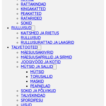
RATTAKINDAD
KINGAKATTED
PEAKATTED
RATARIIDED
SOKID
RULLUISUD
KAITSMED JA RIIETUS
RULLUISUD
RULLUISURATTAD JA LAAGRID
TALVETOOTED
MÄESUUSAKIIVRID
MÄESUUSAPRILLID JA SIRMID
JOOGIVÖÖD JA KOTID
MÜTSID JA SALLID
MÜTSID
TORUSALLID
MASKID
PEAPAELAD
SOKID JA PÕLVIKUD
TALVEKINDAD
SPORDIPESU
UISUD