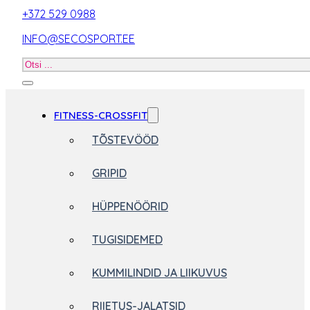
+372 529 0988
INFO@SECOSPORT.EE
Otsi
toodet
FITNESS-CROSSFIT
TÕSTEVÖÖD
GRIPID
HÜPPENÖÖRID
TUGISIDEMED
KUMMILINDID JA LIIKUVUS
RIIETUS-JALATSID