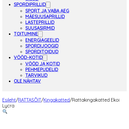
SPORDIPRILLID
SPORT JA VABA AEG
MÄESUUSAPRILLID
LASTEPRILLID
SUUSASIRMID
TOITUMINE
ENERGIAGEELID
SPORDIJOOGID
SPORDITOIDUD
VÖÖD-KOTID
VÖÖD JA KOTID
PEHMEPUDELID
TARVIKUD
OLE NÄHTAV
Esileht
/
RATTASÕIT
/
Kingakatted
/
Rattakingakatted Ekoi
Lycra