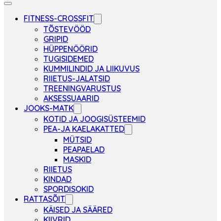
FITNESS-CROSSFIT
TÕSTEVÖÖD
GRIPID
HÜPPENÖÖRID
TUGISIDEMED
KUMMILINDID JA LIIKUVUS
RIIETUS-JALATSID
TREENINGVARUSTUS
AKSESSUAARID
JOOKS-MATK
KOTID JA JOOGISÜSTEEMID
PEA-JA KAELAKATTED
MÜTSID
PEAPAELAD
MASKID
RIIETUS
KINDAD
SPORDISOKID
RATTASÕIT
KÄISED JA SÄÄRED
KIIVRID