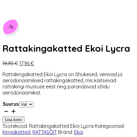
-%
Rattakingakatted Ekoi Lycra
Algne
Praegune
19,95
€
17,96
€
hind
hind
Rattakingakatted Ekoi Lycra on õhukesed, venivad ja
oli:
on:
aerodünaamilised rattakingakatted, mis kaitsevad
19,95 €.
17,96 €.
rattakingi mustuse eest ning parandavad sõidu
aerodünaamikat.
Suurus
Rattakingakatted
Ekoi
Lisa korvi
Lycra
Tootekood:
Rattakingakatted Ekoi Lycra
Kategooriad:
kogus
Kingakatted
,
RATTASÕIT
Bränd:
Ekoi