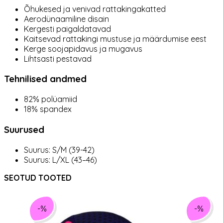
Õhukesed ja venivad rattakingakatted
Aerodünaamiline disain
Kergesti paigaldatavad
Kaitsevad rattakingi mustuse ja määrdumise eest
Kerge soojapidavus ja mugavus
Lihtsasti pestavad
Tehnilised andmed
82% polüamiid
18% spandex
Suurused
Suurus: S/M (39-42)
Suurus: L/XL (43–46)
SEOTUD TOOTED
-%
-%