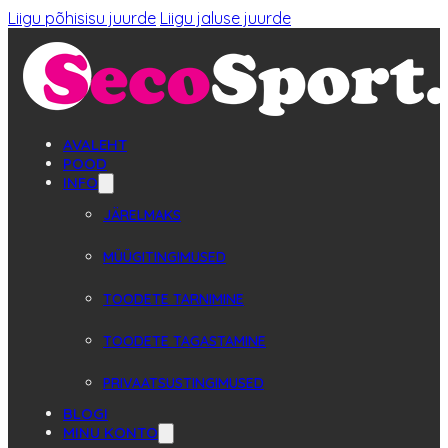
Liigu põhisisu juurde
Liigu jaluse juurde
AVALEHT
POOD
INFO
JÄRELMAKS
MÜÜGITINGIMUSED
TOODETE TARNIMINE
TOODETE TAGASTAMINE
PRIVAATSUSTINGIMUSED
BLOGI
MINU KONTO