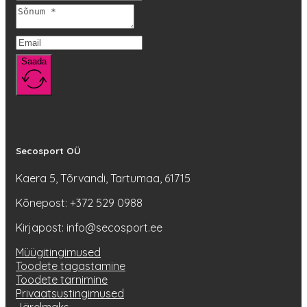
Saada
Secosport OÜ
Kaera 5, Tõrvandi, Tartumaa, 61715
Kõnepost: +372 529 0988
Kirjapost: info@secosport.ee
Müügitingimused
Toodete tagastamine
Toodete tarnimine
Privaatsustingimused
Järelmaks