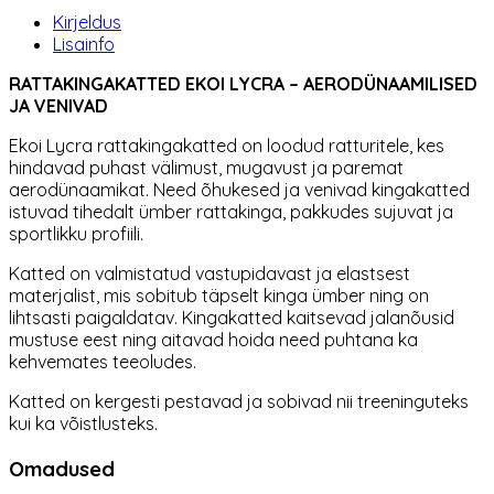
Kirjeldus
Lisainfo
RATTAKINGAKATTED EKOI LYCRA – AERODÜNAAMILISED
JA VENIVAD
Ekoi Lycra rattakingakatted on loodud ratturitele, kes
hindavad puhast välimust, mugavust ja paremat
aerodünaamikat. Need õhukesed ja venivad kingakatted
istuvad tihedalt ümber rattakinga, pakkudes sujuvat ja
sportlikku profiili.
Katted on valmistatud vastupidavast ja elastsest
materjalist, mis sobitub täpselt kinga ümber ning on
lihtsasti paigaldatav. Kingakatted kaitsevad jalanõusid
mustuse eest ning aitavad hoida need puhtana ka
kehvemates teeoludes.
Katted on kergesti pestavad ja sobivad nii treeninguteks
kui ka võistlusteks.
Omadused