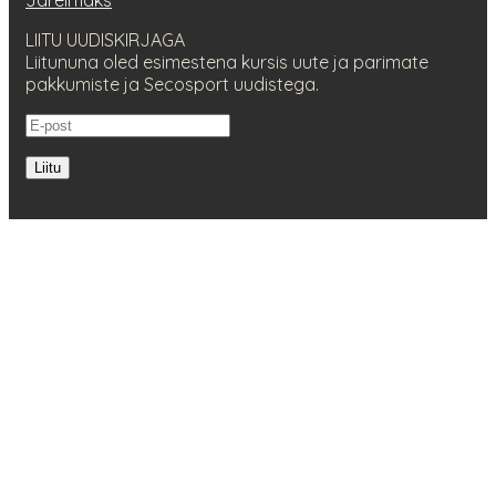
LIITU UUDISKIRJAGA
Liitununa oled esimestena kursis uute ja parimate
pakkumiste ja Secosport uudistega.
Liitu