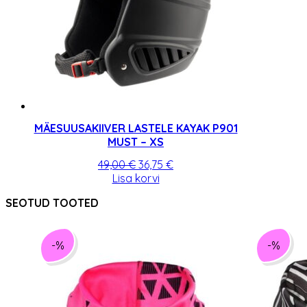
MÄESUUSAKIIVER LASTELE KAYAK P901
MUST – XS
Algne
Praegune
49,00
€
36,75
€
hind
hind
Lisa korvi
oli:
on:
SEOTUD TOOTED
49,00 €.
36,75 €.
-%
-%