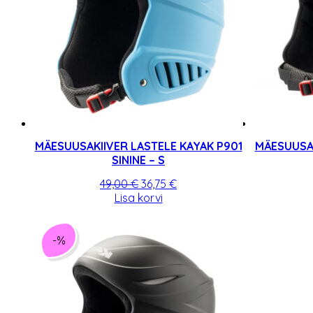
MÄESUUSAKIIVER LASTELE KAYAK P901
MÄESUUSAK
SININE – S
Algne
Praegune
49,00
€
36,75
€
hind
hind
Lisa korvi
oli:
on:
49,00 €.
36,75 €.
-%