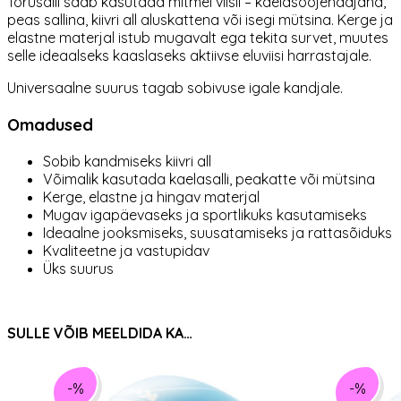
Torusalli saab kasutada mitmel viisil – kaelasoojendajana,
peas sallina, kiivri all aluskattena või isegi mütsina. Kerge ja
elastne materjal istub mugavalt ega tekita survet, muutes
selle ideaalseks kaaslaseks aktiivse eluviisi harrastajale.
Universaalne suurus tagab sobivuse igale kandjale.
Omadused
Sobib kandmiseks kiivri all
Võimalik kasutada kaelasalli, peakatte või mütsina
Kerge, elastne ja hingav materjal
Mugav igapäevaseks ja sportlikuks kasutamiseks
Ideaalne jooksmiseks, suusatamiseks ja rattasõiduks
Kvaliteetne ja vastupidav
Üks suurus
SULLE VÕIB MEELDIDA KA…
-%
-%