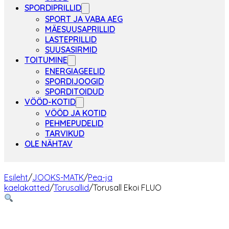
SPORDIPRILLID
SPORT JA VABA AEG
MÄESUUSAPRILLID
LASTEPRILLID
SUUSASIRMID
TOITUMINE
ENERGIAGEELID
SPORDIJOOGID
SPORDITOIDUD
VÖÖD-KOTID
VÖÖD JA KOTID
PEHMEPUDELID
TARVIKUD
OLE NÄHTAV
Esileht
/
JOOKS-MATK
/
Pea-ja
kaelakatted
/
Torusallid
/
Torusall Ekoi FLUO