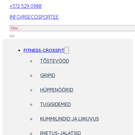
+372 529 0988
INFO@SECOSPORT.EE
Otsi
toodet
FITNESS-CROSSFIT
TÕSTEVÖÖD
GRIPID
HÜPPENÖÖRID
TUGISIDEMED
KUMMILINDID JA LIIKUVUS
RIIETUS-JALATSID