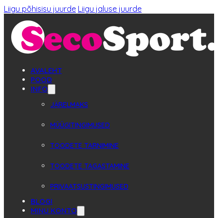
Liigu põhisisu juurde
Liigu jaluse juurde
AVALEHT
POOD
INFO
JÄRELMAKS
MÜÜGITINGIMUSED
TOODETE TARNIMINE
TOODETE TAGASTAMINE
PRIVAATSUSTINGIMUSED
BLOGI
MINU KONTO