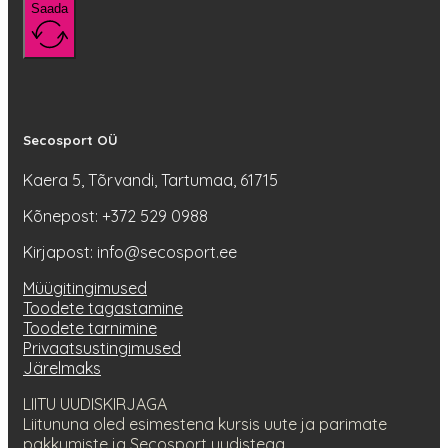
Saada
Secosport OÜ
Kaera 5, Tõrvandi, Tartumaa, 61715
Kõnepost: +372 529 0988
Kirjapost: info@secosport.ee
Müügitingimused
Toodete tagastamine
Toodete tarnimine
Privaatsustingimused
Järelmaks
LIITU UUDISKIRJAGA
Liitununa oled esimestena kursis uute ja parimate
pakkumiste ja Secosport uudistega.