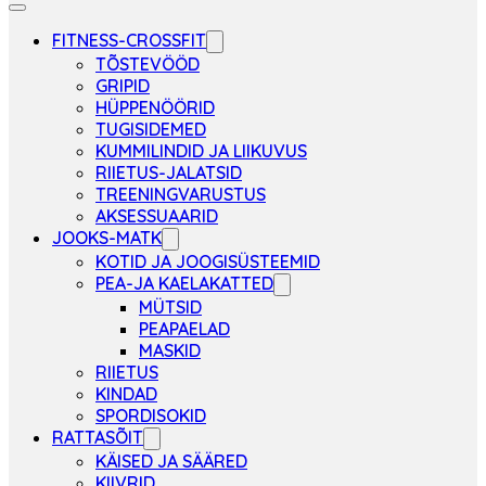
FITNESS-CROSSFIT
TÕSTEVÖÖD
GRIPID
HÜPPENÖÖRID
TUGISIDEMED
KUMMILINDID JA LIIKUVUS
RIIETUS-JALATSID
TREENINGVARUSTUS
AKSESSUAARID
JOOKS-MATK
KOTID JA JOOGISÜSTEEMID
PEA-JA KAELAKATTED
MÜTSID
PEAPAELAD
MASKID
RIIETUS
KINDAD
SPORDISOKID
RATTASÕIT
KÄISED JA SÄÄRED
KIIVRID