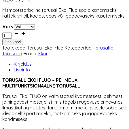
hind
hind
Mitmeotstarbeline torusall Ekoi Fluo sobib kandmiseks
oli:
on:
rattakiivri all, kaelas, peas või igapäevaseks kasutamiseks.
12,90 €.
11,61 €.
Värv
Torusall
Ekoi
Lisa korvi
FLUO
Tootekood:
Torusall Ekoi Fluo
Kategooriad:
Torusallid
,
kogus
Torusallid
Bränd:
Ekoi
Kirjeldus
Lisainfo
TORUSALL EKOI FLUO – PEHME JA
MULTIFUNKTSIONAALNE TORUSALL
Torusall Ekoi FLUO on valmistatud kvaliteetsest, pehmest
ja hingavast materjalist, mis tagab mugavuse erinevates
ilmastikutingimustes. Tänu oma mitmekülgsusele sobib see
ideaalselt sportimiseks, matkamiseks ja igapäevaseks
kandmiseks.