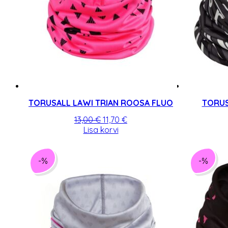
TORUSALL LAWI TRIAN ROOSA FLUO
TORUS
Algne
Praegune
13,00
€
11,70
€
hind
hind
Lisa korvi
oli:
on:
13,00 €.
11,70 €.
-%
-%