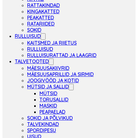
RATTAKINDAD
KINGAKATTED
PEAKATTED
RATARIIDED
SOKID
RULLUISUD
KAITSMED JA RIIETUS
RULLUISUD
RULLUISURATTAD JA LAAGRID
TALVETOOTED
MÄESUUSAKIIVRID
MÄESUUSAPRILLID JA SIRMID
JOOGIVÖÖD JA KOTID
MÜTSID JA SALLID
MÜTSID
TORUSALLID
MASKID
PEAPAELAD
SOKID JA PÕLVIKUD
TALVEKINDAD
SPORDIPESU
UISUD