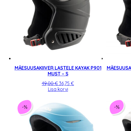
teha
tootelehel.
MÄESUUSAKIIVER LASTELE KAYAK P901
MÄESUUSAK
MUST – S
Algne
Praegune
49,00
€
36,75
€
hind
hind
Lisa korvi
oli:
on:
49,00 €.
36,75 €.
-%
-%