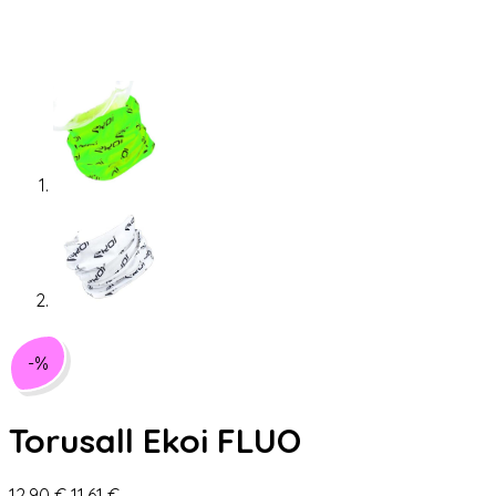
-%
Torusall Ekoi FLUO
Algne
Praegune
12,90
€
11,61
€