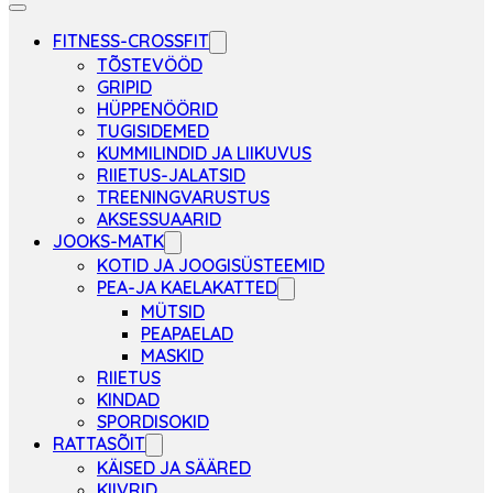
FITNESS-CROSSFIT
TÕSTEVÖÖD
GRIPID
HÜPPENÖÖRID
TUGISIDEMED
KUMMILINDID JA LIIKUVUS
RIIETUS-JALATSID
TREENINGVARUSTUS
AKSESSUAARID
JOOKS-MATK
KOTID JA JOOGISÜSTEEMID
PEA-JA KAELAKATTED
MÜTSID
PEAPAELAD
MASKID
RIIETUS
KINDAD
SPORDISOKID
RATTASÕIT
KÄISED JA SÄÄRED
KIIVRID