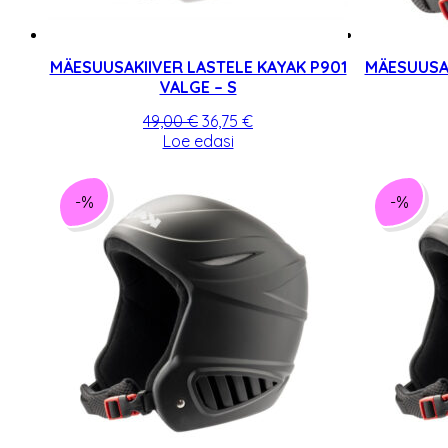
MÄESUUSAKIIVER LASTELE KAYAK P901
MÄESUUSAK
VALGE – S
Algne
Praegune
49,00
€
36,75
€
hind
hind
Loe edasi
oli:
on:
49,00 €.
36,75 €.
-%
-%