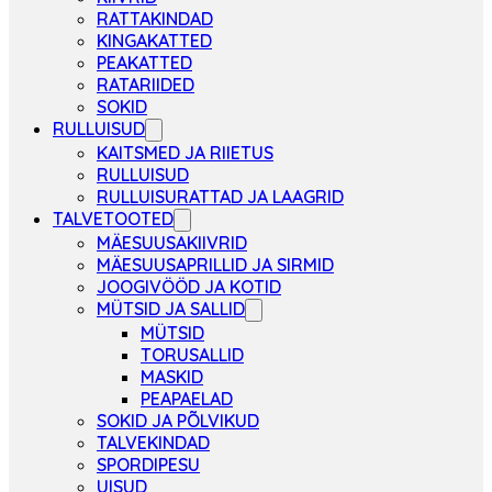
RATTAKINDAD
KINGAKATTED
PEAKATTED
RATARIIDED
SOKID
RULLUISUD
KAITSMED JA RIIETUS
RULLUISUD
RULLUISURATTAD JA LAAGRID
TALVETOOTED
MÄESUUSAKIIVRID
MÄESUUSAPRILLID JA SIRMID
JOOGIVÖÖD JA KOTID
MÜTSID JA SALLID
MÜTSID
TORUSALLID
MASKID
PEAPAELAD
SOKID JA PÕLVIKUD
TALVEKINDAD
SPORDIPESU
UISUD