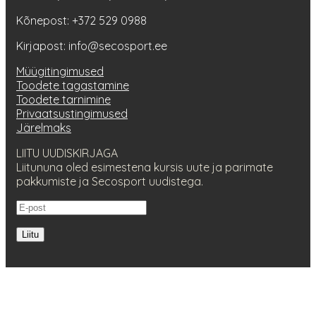
Kõnepost: +372 529 0988
Kirjapost: info@secosport.ee
Müügitingimused
Toodete tagastamine
Toodete tarnimine
Privaatsustingimused
Järelmaks
LIITU UUDISKIRJAGA
Liitununa oled esimestena kursis uute ja parimate
pakkumiste ja Secosport uudistega.
Liitu