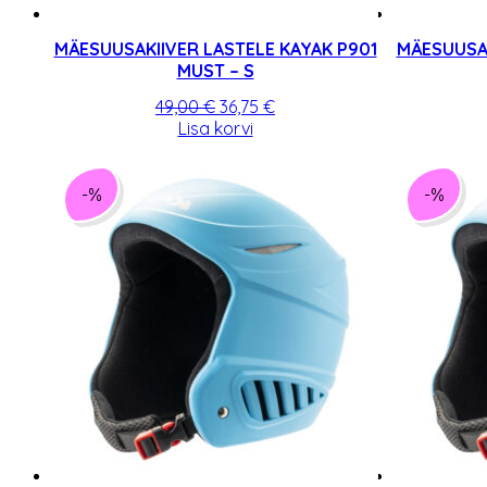
MÄESUUSAKIIVER LASTELE KAYAK P901
MÄESUUSAK
MUST – S
Algne
Praegune
49,00
€
36,75
€
hind
hind
Lisa korvi
oli:
on:
49,00 €.
36,75 €.
-%
-%