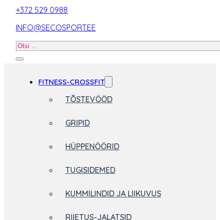
+372 529 0988
INFO@SECOSPORT.EE
Otsi
toodet
FITNESS-CROSSFIT
TÕSTEVÖÖD
GRIPID
HÜPPENÖÖRID
TUGISIDEMED
KUMMILINDID JA LIIKUVUS
RIIETUS-JALATSID