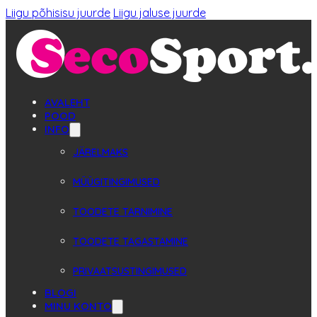
Liigu põhisisu juurde
Liigu jaluse juurde
AVALEHT
POOD
INFO
JÄRELMAKS
MÜÜGITINGIMUSED
TOODETE TARNIMINE
TOODETE TAGASTAMINE
PRIVAATSUSTINGIMUSED
BLOGI
MINU KONTO