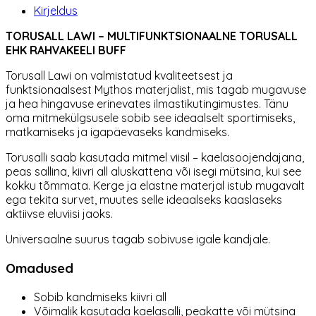
Kirjeldus
TORUSALL LAWI – MULTIFUNKTSIONAALNE TORUSALL
EHK RAHVAKEELI BUFF
Torusall Lawi on valmistatud kvaliteetsest ja
funktsionaalsest Mythos materjalist, mis tagab mugavuse
ja hea hingavuse erinevates ilmastikutingimustes. Tänu
oma mitmekülgsusele sobib see ideaalselt sportimiseks,
matkamiseks ja igapäevaseks kandmiseks.
Torusalli saab kasutada mitmel viisil – kaelasoojendajana,
peas sallina, kiivri all aluskattena või isegi mütsina, kui see
kokku tõmmata. Kerge ja elastne materjal istub mugavalt
ega tekita survet, muutes selle ideaalseks kaaslaseks
aktiivse eluviisi jaoks.
Universaalne suurus tagab sobivuse igale kandjale.
Omadused
Sobib kandmiseks kiivri all
Võimalik kasutada kaelasalli, peakatte või mütsina