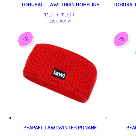
TORUSALL LAWI TRIAN ROHELINE
TORUSALL
Algne
Praegune
13,00
€
11,70
€
hind
hind
Lisa korvi
oli:
on:
13,00 €.
11,70 €.
-%
-%
PEAPAEL LAWI WINTER PUNANE
PEA