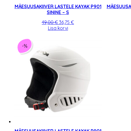
MÄESUUSAKIIVER LASTELE KAYAK P901
MÄESUUSAK
SININE – S
Algne
Praegune
49,00
€
36,75
€
hind
hind
Lisa korvi
oli:
on:
49,00 €.
36,75 €.
-%