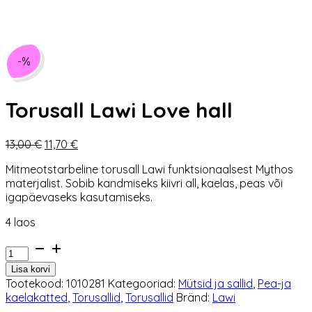
-%
Torusall Lawi Love hall
Algne
Praegune
13,00
€
11,70
€
hind
hind
Mitmeotstarbeline torusall Lawi funktsionaalsest Mythos
oli:
on:
materjalist. Sobib kandmiseks kiivri all, kaelas, peas või
13,00 €.
11,70 €.
igapäevaseks kasutamiseks.
4 laos
Torusall
Lawi
Lisa korvi
Love
Tootekood:
1010281
Kategooriad:
Mütsid ja sallid
,
Pea-ja
hall
kaelakatted
,
Torusallid
,
Torusallid
Bränd:
Lawi
kogus