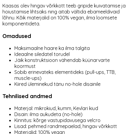
Kaasas olev hingav võrkkott teeb gripide kuivatamise ja
hoiustamise lihtsaks ning aitab vältida ebameeldivaid
lõhnu. Kõik materjalid on 100% vegan, ilma loomsete
komponentideta.
Omadused
Maksimaalne haare ka ilma talgita
Ideaalne siledatel torudel
Jäik konstruktsioon vähendab küünarvarte
koormust
Sobib erinevateks elementideks (pull-ups, TTB,
muscle-ups)
Kiired üleminekud tänu no-hole disainile
Tehnilised andmed
Materjal: mikrokiud, kumm, Kevlari kiud
Disain: ilma aukudeta (no-hole)
Kinnitus: kõrge vastupidavusega velcro
Lisad: pehmed randmepaelad, hingav võrkkott
Materjalid: 100% vegan