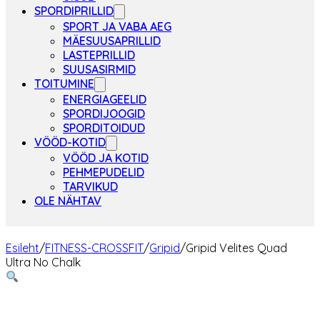
SPORDIPRILLID
SPORT JA VABA AEG
MÄESUUSAPRILLID
LASTEPRILLID
SUUSASIRMID
TOITUMINE
ENERGIAGEELID
SPORDIJOOGID
SPORDITOIDUD
VÖÖD-KOTID
VÖÖD JA KOTID
PEHMEPUDELID
TARVIKUD
OLE NÄHTAV
Esileht
/
FITNESS-CROSSFIT
/
Gripid
/
Gripid Velites Quad
Ultra No Chalk