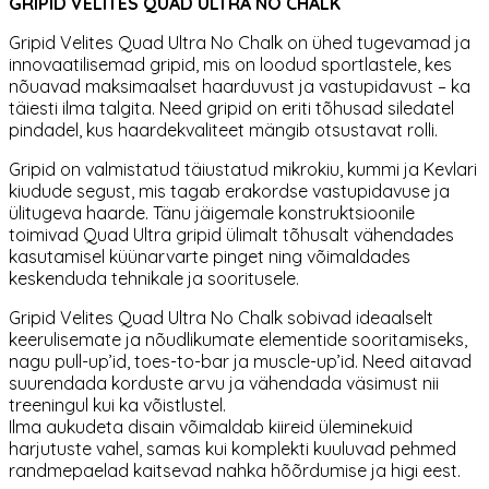
GRIPID VELITES QUAD ULTRA NO CHALK
Gripid Velites Quad Ultra No Chalk on ühed tugevamad ja
innovaatilisemad gripid, mis on loodud sportlastele, kes
nõuavad maksimaalset haarduvust ja vastupidavust – ka
täiesti ilma talgita. Need gripid on eriti tõhusad siledatel
pindadel, kus haardekvaliteet mängib otsustavat rolli.
Gripid on valmistatud täiustatud mikrokiu, kummi ja Kevlari
kiudude segust, mis tagab erakordse vastupidavuse ja
ülitugeva haarde. Tänu jäigemale konstruktsioonile
toimivad Quad Ultra gripid ülimalt tõhusalt vähendades
kasutamisel küünarvarte pinget ning võimaldades
keskenduda tehnikale ja sooritusele.
Gripid Velites Quad Ultra No Chalk sobivad ideaalselt
keerulisemate ja nõudlikumate elementide sooritamiseks,
nagu pull-up’id, toes-to-bar ja muscle-up’id. Need aitavad
suurendada korduste arvu ja vähendada väsimust nii
treeningul kui ka võistlustel.
Ilma aukudeta disain võimaldab kiireid üleminekuid
harjutuste vahel, samas kui komplekti kuuluvad pehmed
randmepaelad kaitsevad nahka hõõrdumise ja higi eest.