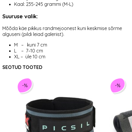
Kaal: 235-245 grammi (M-L)
Suuruse valik:
Mõõda käe pikkus randmejoonest kuni keskmise sõrme
alguseni (pildi leiad galeriist).
M – kuni 7 cm
L – 7–10 cm
XL – üle 10 cm
SEOTUD TOOTED
-%
-%