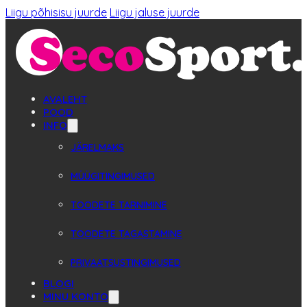
Liigu põhisisu juurde
Liigu jaluse juurde
AVALEHT
POOD
INFO
JÄRELMAKS
MÜÜGITINGIMUSED
TOODETE TARNIMINE
TOODETE TAGASTAMINE
PRIVAATSUSTINGIMUSED
BLOGI
MINU KONTO