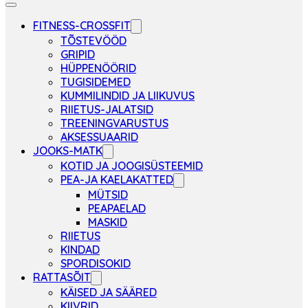
FITNESS-CROSSFIT
TÕSTEVÖÖD
GRIPID
HÜPPENÖÖRID
TUGISIDEMED
KUMMILINDID JA LIIKUVUS
RIIETUS-JALATSID
TREENINGVARUSTUS
AKSESSUAARID
JOOKS-MATK
KOTID JA JOOGISÜSTEEMID
PEA-JA KAELAKATTED
MÜTSID
PEAPAELAD
MASKID
RIIETUS
KINDAD
SPORDISOKID
RATTASÕIT
KÄISED JA SÄÄRED
KIIVRID