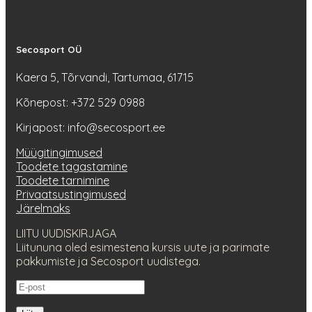
Secosport OÜ
Kaera 5, Tõrvandi, Tartumaa, 61715
Kõnepost: +372 529 0988
Kirjapost: info@secosport.ee
Müügitingimused
Toodete tagastamine
Toodete tarnimine
Privaatsustingimused
Järelmaks
LIITU UUDISKIRJAGA
Liitununa oled esimestena kursis uute ja parimate
pakkumiste ja Secosport uudistega.