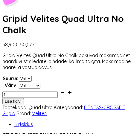
Gripid Velites Quad Ultra No
Chalk
Algne
Praegune
58,90
€
50,07
€
hind
hind
Gripid Velites Quad Ultra No Chalk pakuvad maksimaalset
oli:
on:
haarduvust siledatel pindadel ka ilma talgita. Maksimaalne
58,90 €.
50,07 €.
haare ja vastupidavus.
Suurus
Värv
Gripid
Velites
Lisa korvi
Quad
Tootekood:
Quad Ultra
Kategooriad:
FITNESS-CROSSFIT
,
Ultra
Gripid
Bränd:
Velites
No
Chalk
Kirjeldus
kogus