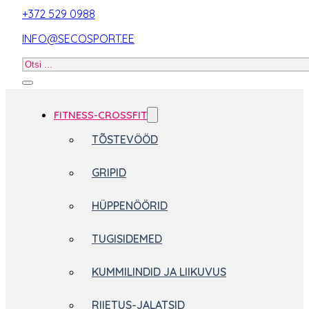
+372 529 0988
INFO@SECOSPORT.EE
Otsi
toodet
FITNESS-CROSSFIT
TÕSTEVÖÖD
GRIPID
HÜPPENÖÖRID
TUGISIDEMED
KUMMILINDID JA LIIKUVUS
RIIETUS-JALATSID