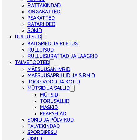
RATTAKINDAD
KINGAKATTED
PEAKATTED
RATARIIDED
SOKID
RULLUISUD
KAITSMED JA RIIETUS
RULLUISUD
RULLUISURATTAD JA LAAGRID
TALVETOOTED
MÄESUUSAKIIVRID
MÄESUUSAPRILLID JA SIRMID
JOOGIVÖÖD JA KOTID
MÜTSID JA SALLID
MÜTSID
TORUSALLID
MASKID
PEAPAELAD
SOKID JA PÕLVIKUD
TALVEKINDAD
SPORDIPESU
UISUD