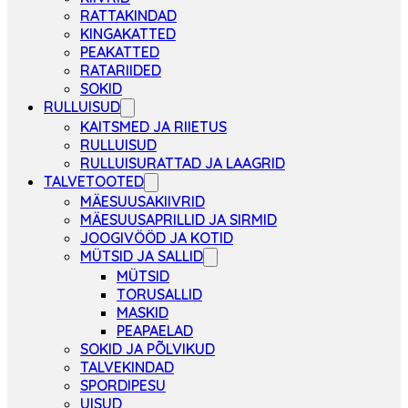
RATTAKINDAD
KINGAKATTED
PEAKATTED
RATARIIDED
SOKID
RULLUISUD
KAITSMED JA RIIETUS
RULLUISUD
RULLUISURATTAD JA LAAGRID
TALVETOOTED
MÄESUUSAKIIVRID
MÄESUUSAPRILLID JA SIRMID
JOOGIVÖÖD JA KOTID
MÜTSID JA SALLID
MÜTSID
TORUSALLID
MASKID
PEAPAELAD
SOKID JA PÕLVIKUD
TALVEKINDAD
SPORDIPESU
UISUD