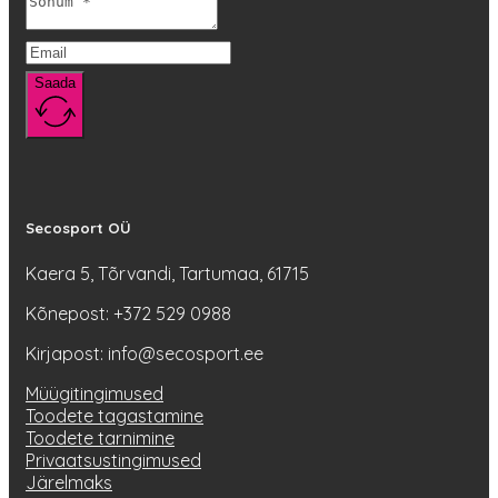
Saada
Secosport OÜ
Kaera 5, Tõrvandi, Tartumaa, 61715
Kõnepost: +372 529 0988
Kirjapost: info@secosport.ee
Müügitingimused
Toodete tagastamine
Toodete tarnimine
Privaatsustingimused
Järelmaks