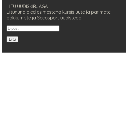
LIITU UUDISKIRJAGA
Liitununa oled esimestena kursis uute ja parimate
pakkumiste ja Secosport uudistega.
Liitu