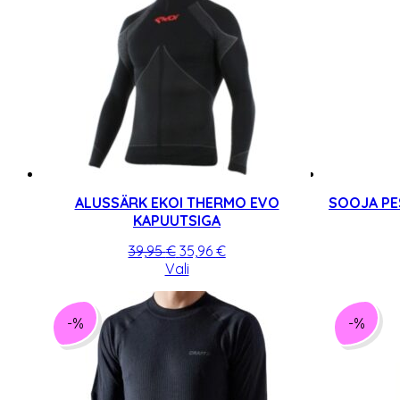
ALUSSÄRK EKOI THERMO EVO
SOOJA PE
KAPUUTSIGA
Algne
Praegune
39,95
€
35,96
€
hind
Sellel
hind
Vali
oli:
tootel
on:
39,95 €.
on
35,96 €.
mitu
-%
-%
varianti.
Valikuid
saab
teha