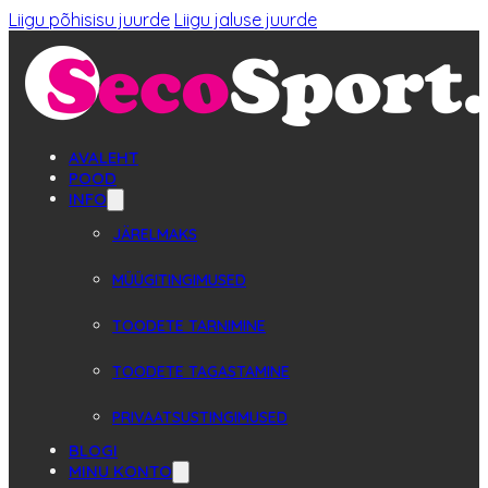
Liigu põhisisu juurde
Liigu jaluse juurde
AVALEHT
POOD
INFO
JÄRELMAKS
MÜÜGITINGIMUSED
TOODETE TARNIMINE
TOODETE TAGASTAMINE
PRIVAATSUSTINGIMUSED
BLOGI
MINU KONTO