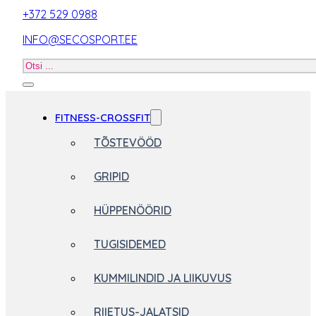
+372 529 0988
INFO@SECOSPORT.EE
Otsi
toodet
FITNESS-CROSSFIT
TÕSTEVÖÖD
GRIPID
HÜPPENÖÖRID
TUGISIDEMED
KUMMILINDID JA LIIKUVUS
RIIETUS-JALATSID