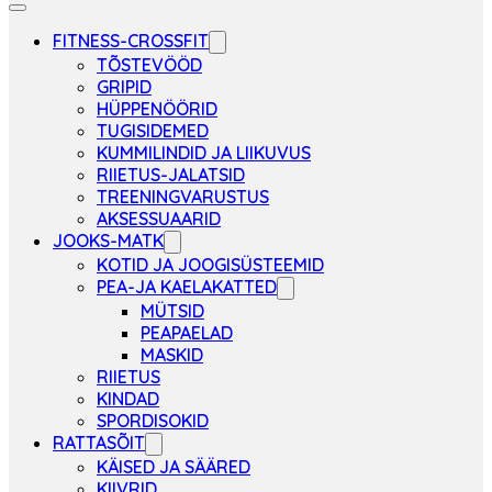
FITNESS-CROSSFIT
TÕSTEVÖÖD
GRIPID
HÜPPENÖÖRID
TUGISIDEMED
KUMMILINDID JA LIIKUVUS
RIIETUS-JALATSID
TREENINGVARUSTUS
AKSESSUAARID
JOOKS-MATK
KOTID JA JOOGISÜSTEEMID
PEA-JA KAELAKATTED
MÜTSID
PEAPAELAD
MASKID
RIIETUS
KINDAD
SPORDISOKID
RATTASÕIT
KÄISED JA SÄÄRED
KIIVRID