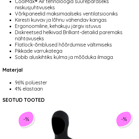
CoolMax® Air tehnoloogia suurepäraseks
niiskusjuhtivuseks
Võrkpaneelid maksimaalseks ventilatsiooniks
Kiiresti kuivav ja lõhnu vähendav kangas
Ergonoomiline, kehakuju järgiv istuvus
Diskreetsed helkivad Brilliant-detailid paremaks
nähtavuseks
Flatlock-õmblused hõõrdumise vältimiseks
Pikkade varrukatega
Sobib aluskihtiks külma ja mõõduka ilmaga
Materjal
96% polüester
4% elastaan
SEOTUD TOOTED
-%
-%