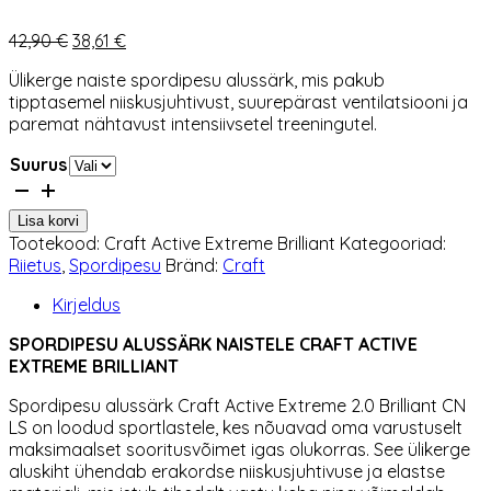
Algne
Praegune
42,90
€
38,61
€
hind
hind
Ülikerge naiste spordipesu alussärk, mis pakub
oli:
on:
tipptasemel niiskusjuhtivust, suurepärast ventilatsiooni ja
42,90 €.
38,61 €.
paremat nähtavust intensiivsetel treeningutel.
Suurus
Alussärk
naistele
Lisa korvi
Craft
Tootekood:
Craft Active Extreme Brilliant
Kategooriad:
Active
Riietus
,
Spordipesu
Bränd:
Craft
Extreme
Brilliant
Kirjeldus
kogus
SPORDIPESU ALUSSÄRK NAISTELE CRAFT ACTIVE
EXTREME BRILLIANT
Spordipesu alussärk Craft Active Extreme 2.0 Brilliant CN
LS on loodud sportlastele, kes nõuavad oma varustuselt
maksimaalset sooritusvõimet igas olukorras. See ülikerge
aluskiht ühendab erakordse niiskusjuhtivuse ja elastse