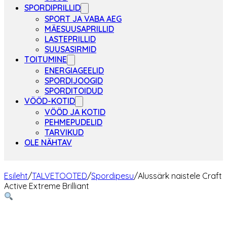
SPORDIPRILLID
SPORT JA VABA AEG
MÄESUUSAPRILLID
LASTEPRILLID
SUUSASIRMID
TOITUMINE
ENERGIAGEELID
SPORDIJOOGID
SPORDITOIDUD
VÖÖD-KOTID
VÖÖD JA KOTID
PEHMEPUDELID
TARVIKUD
OLE NÄHTAV
Esileht
/
TALVETOOTED
/
Spordipesu
/
Alussärk naistele Craft
Active Extreme Brilliant