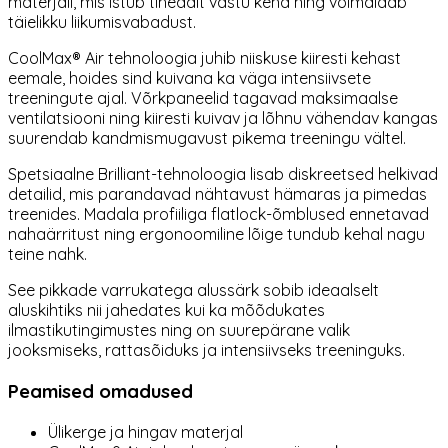
materjali, mis istub tihedalt vastu keha ning võimaldab
täielikku liikumisvabadust.
CoolMax® Air tehnoloogia juhib niiskuse kiiresti kehast
eemale, hoides sind kuivana ka väga intensiivsete
treeningute ajal. Võrkpaneelid tagavad maksimaalse
ventilatsiooni ning kiiresti kuivav ja lõhnu vähendav kangas
suurendab kandmismugavust pikema treeningu vältel.
Spetsiaalne Brilliant-tehnoloogia lisab diskreetsed helkivad
detailid, mis parandavad nähtavust hämaras ja pimedas
treenides. Madala profiiliga flatlock-õmblused ennetavad
nahaärritust ning ergonoomiline lõige tundub kehal nagu
teine nahk.
See pikkade varrukatega alussärk sobib ideaalselt
aluskihtiks nii jahedates kui ka mõõdukates
ilmastikutingimustes ning on suurepärane valik
jooksmiseks, rattasõiduks ja intensiivseks treeninguks.
Peamised omadused
Ülikerge ja hingav materjal