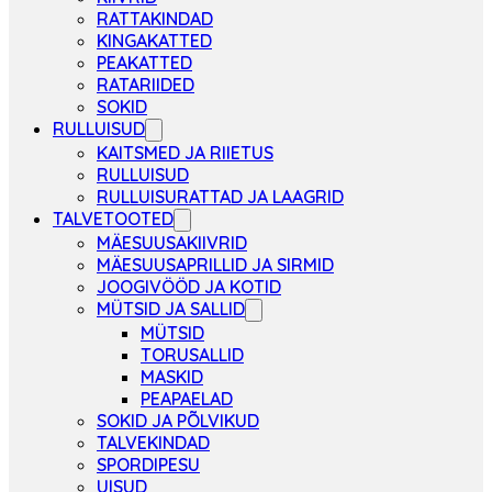
RATTAKINDAD
KINGAKATTED
PEAKATTED
RATARIIDED
SOKID
RULLUISUD
KAITSMED JA RIIETUS
RULLUISUD
RULLUISURATTAD JA LAAGRID
TALVETOOTED
MÄESUUSAKIIVRID
MÄESUUSAPRILLID JA SIRMID
JOOGIVÖÖD JA KOTID
MÜTSID JA SALLID
MÜTSID
TORUSALLID
MASKID
PEAPAELAD
SOKID JA PÕLVIKUD
TALVEKINDAD
SPORDIPESU
UISUD