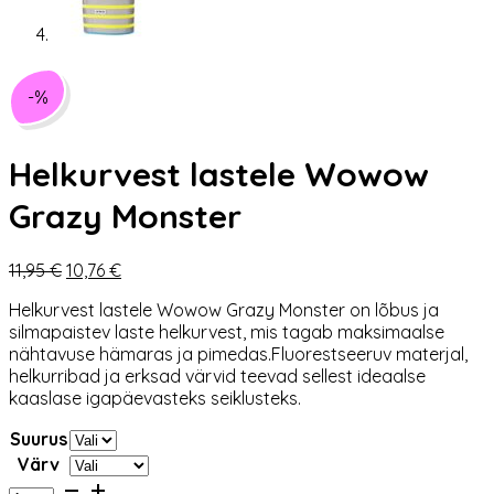
-%
Helkurvest lastele Wowow
Grazy Monster
Algne
Praegune
11,95
€
10,76
€
hind
hind
Helkurvest lastele Wowow Grazy Monster on lõbus ja
oli:
on:
silmapaistev laste helkurvest, mis tagab maksimaalse
11,95 €.
10,76 €.
nähtavuse hämaras ja pimedas.Fluorestseeruv materjal,
helkurribad ja erksad värvid teevad sellest ideaalse
kaaslase igapäevasteks seiklusteks.
Suurus
Värv
Helkurvest