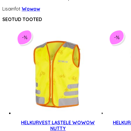
Lisainfot
Wowow
SEOTUD TOOTED
-%
-%
HELKURVEST LASTELE WOWOW
HELKU
NUTTY