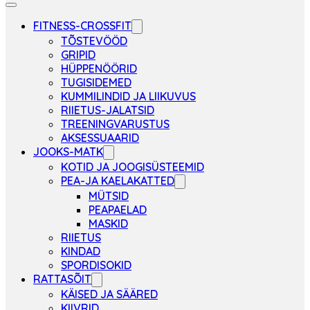
FITNESS-CROSSFIT
TÕSTEVÖÖD
GRIPID
HÜPPENÖÖRID
TUGISIDEMED
KUMMILINDID JA LIIKUVUS
RIIETUS-JALATSID
TREENINGVARUSTUS
AKSESSUAARID
JOOKS-MATK
KOTID JA JOOGISÜSTEEMID
PEA-JA KAELAKATTED
MÜTSID
PEAPAELAD
MASKID
RIIETUS
KINDAD
SPORDISOKID
RATTASÕIT
KÄISED JA SÄÄRED
KIIVRID