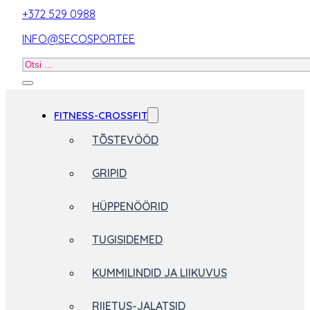
+372 529 0988
INFO@SECOSPORT.EE
Otsi
toodet
FITNESS-CROSSFIT
TÕSTEVÖÖD
GRIPID
HÜPPENÖÖRID
TUGISIDEMED
KUMMILINDID JA LIIKUVUS
RIIETUS-JALATSID