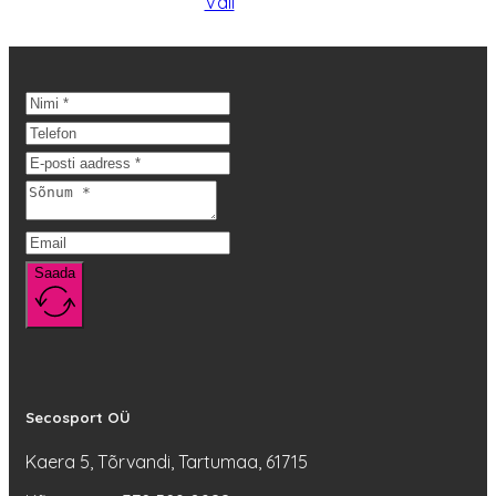
Sellel
4,50 €
Vali
tootel
kuni
on
10,80 €
mitu
varianti.
Valikuid
saab
teha
tootelehel.
Saada
Secosport OÜ
Kaera 5, Tõrvandi, Tartumaa, 61715