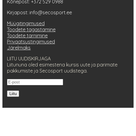
Kõnepost: +372 529 0988
Kirjapost: info@secosport.ee
Müügitingimused
Toodete tagastamine
Toodete tarnimine
Privaatsustingimused
Järelmaks
LIITU UUDISKIRJAGA
Liitununa oled esimestena kursis uute ja parimate
pakkumiste ja Secosport uudistega.
Liitu