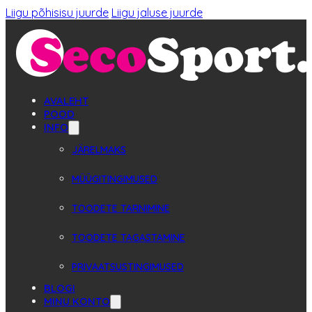
Liigu põhisisu juurde
Liigu jaluse juurde
AVALEHT
POOD
INFO
JÄRELMAKS
MÜÜGITINGIMUSED
TOODETE TARNIMINE
TOODETE TAGASTAMINE
PRIVAATSUSTINGIMUSED
BLOGI
MINU KONTO