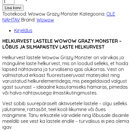
lastele
Lisa korvi
Wowow
Tootekood:
Wowow Grazy Monster
Kategooria:
OLE
Grazy
NÄHTAV
Bränd:
Wowow
Monster
kogus
Kirjeldus
HELKURVEST LASTELE WOWOW GRAZY MONSTER –
LÕBUS JA SILMAPAISTEV LASTE HELKURVEST
Helkurvest lastele Wowow Grazy Monster on värvikas ja
mänguline laste helkurvest, mis on loodud selleks, et hoida
lapsed nähtavana ja turvalisena igas olukorras. Vest on
valmistatud erksast fluorestseeruvast materjalist ning
varustatud helkurelementidega, mis peegeldavad valgust
igast suunast – ideaalne kasutamiseks hämaras, pimedas
või halva nähtavusega ilmastikutingimustes.
Vest sobib suurepäraselt aktiivsetele lastele – olgu selleks
jalutamine, rattasõit, teel kooli liikumine või õues
mängimine. Tänu erksatele värvidele ning lõbusale disainile
meeldib see vest ka lastele endile – turvalisus ei pea olema
igav.