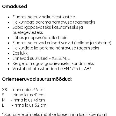
Omadused
Fluorestseeruv helkurvest lastele
Helkurribad parema nähtavuse tagamiseks
Sobib igapäevaseks kasutamiseks ja
õuetegevusteks
Lõbus ja lapsesõbralik disain
Fluorestseeruvad erksad värvid (kollane ja roheline)
Helkurdetailid parema nähtavuse tagamiseks
Ees lukk
Erinevad suurused – XS, S, M, L
Kerge ja mugav igapäevaseks kandmiseks
Vastab ohutusstandardile EN 17353 – AB3
Orienteeruvad suurusmõõdud:
XS – rinna laius 36 cm
S – rinna laius 41 cm
M – rinna laius 46 cm
L – rinna laius 52 cm
* Suuruse leidmiseks mõõtke lapse rinna laius kaenla alt