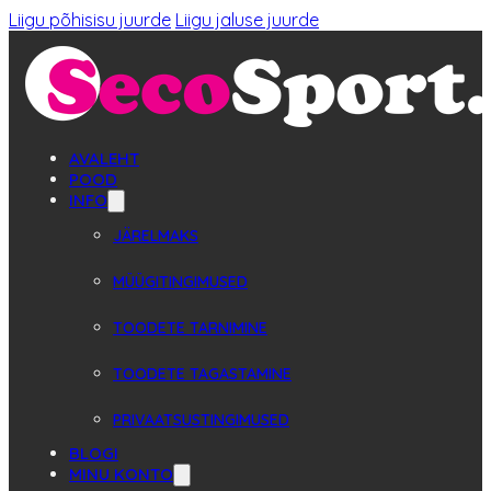
Liigu põhisisu juurde
Liigu jaluse juurde
AVALEHT
POOD
INFO
JÄRELMAKS
MÜÜGITINGIMUSED
TOODETE TARNIMINE
TOODETE TAGASTAMINE
PRIVAATSUSTINGIMUSED
BLOGI
MINU KONTO