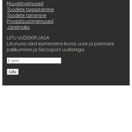
Müügitingimused
Toodete tagastamine
Toodete tarnimine
Privaatsustingimused
Järelmaks
LIITU UUDISKIRJAGA
Liitununa oled esimestena kursis uute ja parimate
pakkumiste ja Secosport uudistega.
Liitu