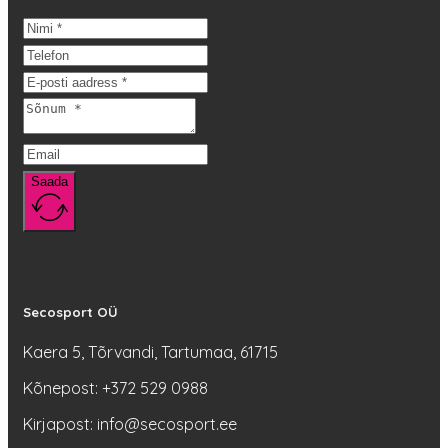
varianti.
Valikuid
saab
teha
tootelehel.
Saada
Secosport OÜ
Kaera 5, Tõrvandi, Tartumaa, 61715
Kõnepost: +372 529 0988
Kirjapost: info@secosport.ee