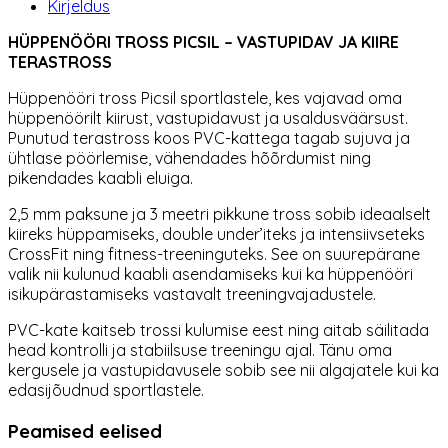
Kirjeldus
HÜPPENÖÖRI TROSS PICSIL – VASTUPIDAV JA KIIRE
TERASTROSS
Hüppenööri tross Picsil sportlastele, kes vajavad oma
hüppenöörilt kiirust, vastupidavust ja usaldusväärsust.
Punutud terastross koos PVC-kattega tagab sujuva ja
ühtlase pöörlemise, vähendades hõõrdumist ning
pikendades kaabli eluiga.
2,5 mm paksune ja 3 meetri pikkune tross sobib ideaalselt
kiireks hüppamiseks, double under’iteks ja intensiivseteks
CrossFit ning fitness-treeninguteks. See on suurepärane
valik nii kulunud kaabli asendamiseks kui ka hüppenööri
isikupärastamiseks vastavalt treeningvajadustele.
PVC-kate kaitseb trossi kulumise eest ning aitab säilitada
head kontrolli ja stabiilsuse treeningu ajal. Tänu oma
kergusele ja vastupidavusele sobib see nii algajatele kui ka
edasijõudnud sportlastele.
Peamised eelised