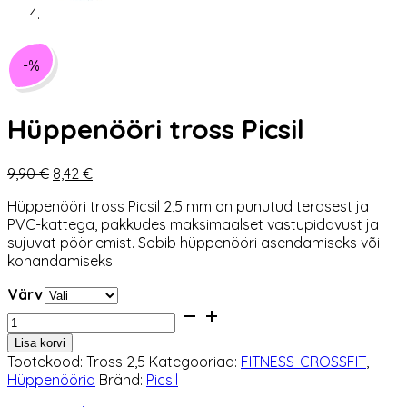
-%
Hüppenööri tross Picsil
Algne
Praegune
9,90
€
8,42
€
hind
hind
Hüppenööri tross Picsil 2,5 mm on punutud terasest ja
oli:
on:
PVC-kattega, pakkudes maksimaalset vastupidavust ja
9,90 €.
8,42 €.
sujuvat pöörlemist. Sobib hüppenööri asendamiseks või
kohandamiseks.
Värv
Hüppenööri
tross
Lisa korvi
Picsil
Tootekood:
Tross 2,5
Kategooriad:
FITNESS-CROSSFIT
,
kogus
Hüppenöörid
Bränd:
Picsil