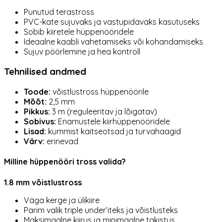
Punutud terastross
PVC-kate sujuvaks ja vastupidavaks kasutuseks
Sobib kiiretele hüppenööridele
Ideaalne kaabli vahetamiseks või kohandamiseks
Sujuv pöörlemine ja hea kontroll
Tehnilised andmed
Toode:
võistlustross hüppenöörile
Mõõt:
2,5 mm
Pikkus:
3 m (reguleeritav ja lõigatav)
Sobivus:
Enamustele kiirhüppenööridele
Lisad:
kummist kaitseotsad ja turvahaagid
Värv:
erinevad
Milline hüppenööri tross valida?
1.8 mm võistlustross
Väga kerge ja ülikiire
Parim valik triple under’iteks ja võistlusteks
Maksimaalne kiirus ja minimaalne takistus