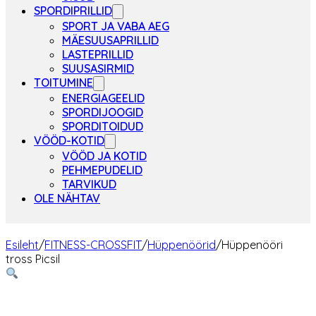
SPORDIPRILLID
SPORT JA VABA AEG
MÄESUUSAPRILLID
LASTEPRILLID
SUUSASIRMID
TOITUMINE
ENERGIAGEELID
SPORDIJOOGID
SPORDITOIDUD
VÖÖD-KOTID
VÖÖD JA KOTID
PEHMEPUDELID
TARVIKUD
OLE NÄHTAV
Esileht
/
FITNESS-CROSSFIT
/
Hüppenöörid
/
Hüppenööri
tross Picsil