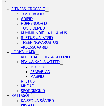
FITNESS-CROSSFIT
TÕSTEVÖÖD
GRIPID
HÜPPENÖÖRID
TUGISIDEMED
KUMMILINDID JA LIIKUVUS
RIIETUS-JALATSID
TREENINGVARUSTUS
AKSESSUAARID
JOOKS-MATK
KOTID JA JOOGISÜSTEEMID
PEA-JA KAELAKATTED
MÜTSID
PEAPAELAD
MASKID
RIIETUS
KINDAD
SPORDISOKID
RATTASÕIT
KÄISED JA SÄÄRED
KIIVRID