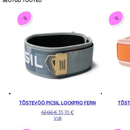
SEOTUD TOOTED
-%
-%
TÕSTEVÖÖ PICSIL LOCKPRO FERN
TÕST
Algne
Praegune
42,00
€
35,70
€
hind
Sellel
hind
Vali
oli:
tootel
on:
42,00 €.
on
35,70 €.