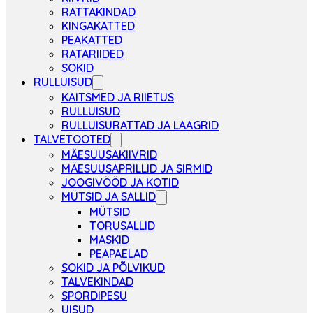
RATTAKINDAD
KINGAKATTED
PEAKATTED
RATARIIDED
SOKID
RULLUISUD
KAITSMED JA RIIETUS
RULLUISUD
RULLUISURATTAD JA LAAGRID
TALVETOOTED
MÄESUUSAKIIVRID
MÄESUUSAPRILLID JA SIRMID
JOOGIVÖÖD JA KOTID
MÜTSID JA SALLID
MÜTSID
TORUSALLID
MASKID
PEAPAELAD
SOKID JA PÕLVIKUD
TALVEKINDAD
SPORDIPESU
UISUD