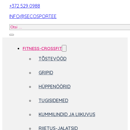
+372 529 0988
INFO@SECOSPORT.EE
Otsi
toodet
FITNESS-CROSSFIT
TÕSTEVÖÖD
GRIPID
HÜPPENÖÖRID
TUGISIDEMED
KUMMILINDID JA LIIKUVUS
RIIETUS-JALATSID