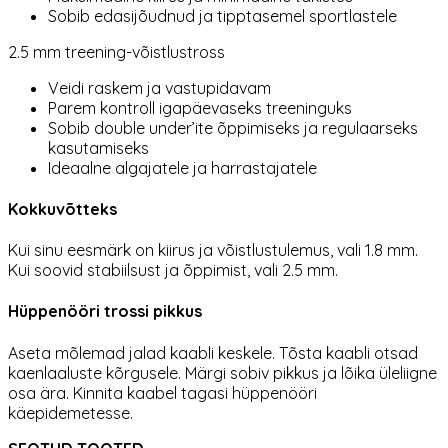
Sobib edasijõudnud ja tipptasemel sportlastele
2.5 mm treening-võistlustross
Veidi raskem ja vastupidavam
Parem kontroll igapäevaseks treeninguks
Sobib double under’ite õppimiseks ja regulaarseks
kasutamiseks
Ideaalne algajatele ja harrastajatele
Kokkuvõtteks
Kui sinu eesmärk on kiirus ja võistlustulemus, vali 1.8 mm.
Kui soovid stabiilsust ja õppimist, vali 2.5 mm.
Hüppenööri trossi pikkus
Aseta mõlemad jalad kaabli keskele. Tõsta kaabli otsad
kaenlaaluste kõrgusele. Märgi sobiv pikkus ja lõika üleliigne
osa ära. Kinnita kaabel tagasi hüppenööri
käepidemetesse.