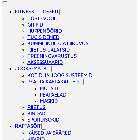
FITNESS-CROSSFIT
TÕSTEVÖÖD
GRIPID
HÜPPENÖÖRID
TUGISIDEMED
KUMMILINDID JA LIIKUVUS
RIIETUS-JALATSID
TREENINGVARUSTUS
AKSESSUAARID
JOOKS-MATK
KOTID JA JOOGISÜSTEEMID
PEA-JA KAELAKATTED
MÜTSID
PEAPAELAD
MASKID
RIIETUS
KINDAD
SPORDISOKID
RATTASÕIT
KÄISED JA SÄÄRED
KIIVRID