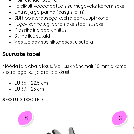
Täielikult vooderdatud sisu mugavaks kandmiseks
Lihtne jalga panna (easy slip-in)
SBR-polsterdusega keel ja pahkluupiirkond
Tugev kannatugi paremaks stabiilsuseks
Klassikaline paelkinnitus
Stiilne iluuisutald
Vastupidav süsinikterasest uisutera
Suuruste tabel
Mõõda jalalaba pikkus. Vali uisk vähemalt 10 mm pikema
sisetallaga, kui jalatalla pikkus!
EU 36 – 22,5 cm
EU 37 – 23 cm
SEOTUD TOOTED
-%
-%