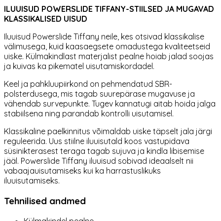
ILUUISUD POWERSLIDE TIFFANY-STIILSED JA MUGAVAD
KLASSIKALISED UISUD
Iluuisud Powerslide Tiffany neile, kes otsivad klassikalise
välimusega, kuid kaasaegsete omadustega kvaliteetseid
uiske. Külmakindlast materjalist pealne hoiab jalad soojas
ja kuivas ka pikematel uisutamiskordadel.
Keel ja pahkluupiirkond on pehmendatud SBR-
polsterdusega, mis tagab suurepärase mugavuse ja
vähendab survepunkte. Tugev kannatugi aitab hoida jalga
stabiilsena ning parandab kontrolli uisutamisel.
Klassikaline paelkinnitus võimaldab uiske täpselt jala järgi
reguleerida. Uus stiilne iluuisutald koos vastupidava
süsinikterasest teraga tagab sujuva ja kindla libisemise
jääl. Powerslide Tiffany iluuisud sobivad ideaalselt nii
vabaajauisutamiseks kui ka harrastuslikuks
iluuisutamiseks.
Tehnilised andmed
Külmakindel pealne