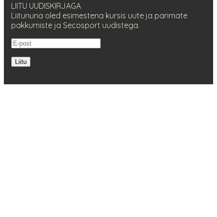
LIITU UUDISKIRJAGA
Liitununa oled esimestena kursis uute ja parimate
pakkumiste ja Secosport uudistega.
Liitu