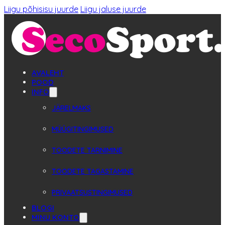
Liigu põhisisu juurde
Liigu jaluse juurde
AVALEHT
POOD
INFO
JÄRELMAKS
MÜÜGITINGIMUSED
TOODETE TARNIMINE
TOODETE TAGASTAMINE
PRIVAATSUSTINGIMUSED
BLOGI
MINU KONTO