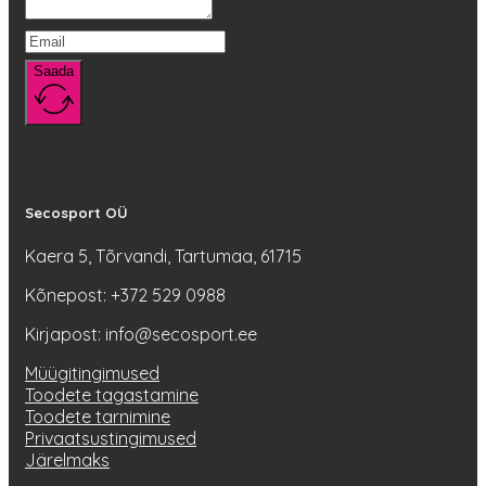
Saada
Secosport OÜ
Kaera 5, Tõrvandi, Tartumaa, 61715
Kõnepost: +372 529 0988
Kirjapost: info@secosport.ee
Müügitingimused
Toodete tagastamine
Toodete tarnimine
Privaatsustingimused
Järelmaks