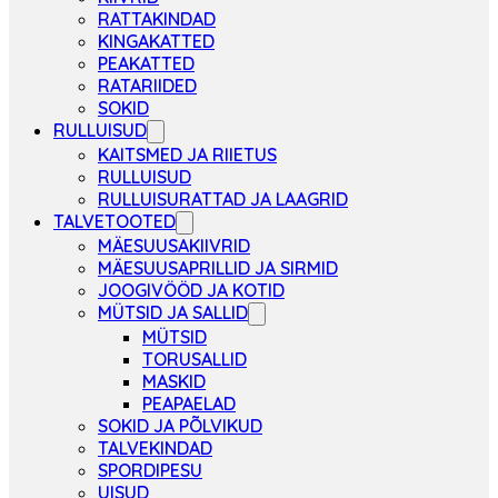
RATTAKINDAD
KINGAKATTED
PEAKATTED
RATARIIDED
SOKID
RULLUISUD
KAITSMED JA RIIETUS
RULLUISUD
RULLUISURATTAD JA LAAGRID
TALVETOOTED
MÄESUUSAKIIVRID
MÄESUUSAPRILLID JA SIRMID
JOOGIVÖÖD JA KOTID
MÜTSID JA SALLID
MÜTSID
TORUSALLID
MASKID
PEAPAELAD
SOKID JA PÕLVIKUD
TALVEKINDAD
SPORDIPESU
UISUD