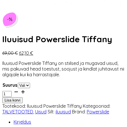
-%
Iluuisud Powerslide Tiffany
Algne
Praegune
69,00
€
62,10
€
hind
hind
Iluuisud Powerslide Tiffany on stiilsed ja mugavad uisud,
oli:
on:
mis pakuvad head toestust, soojust ja kindlat juhitavust nii
69,00 €.
62,10 €.
algajale kui ka harrastajale.
Suurus
Iluuisud
Powerslide
Lisa korvi
Tiffany
Tootekood:
Iluuisud Powerslide Tiffany
Kategooriad:
kogus
TALVETOOTED
,
Uisud
Silt:
iluuisud
Bränd:
Powerslide
Kirjeldus