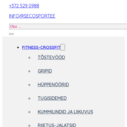
+372 529 0988
INFO@SECOSPORT.EE
Otsi
toodet
FITNESS-CROSSFIT
TÕSTEVÖÖD
GRIPID
HÜPPENÖÖRID
TUGISIDEMED
KUMMILINDID JA LIIKUVUS
RIIETUS-JALATSID