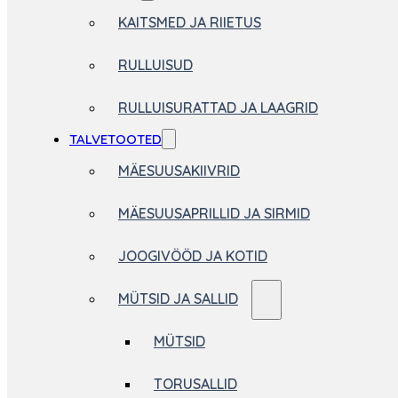
KAITSMED JA RIIETUS
RULLUISUD
RULLUISURATTAD JA LAAGRID
TALVETOOTED
MÄESUUSAKIIVRID
MÄESUUSAPRILLID JA SIRMID
JOOGIVÖÖD JA KOTID
MÜTSID JA SALLID
MÜTSID
TORUSALLID