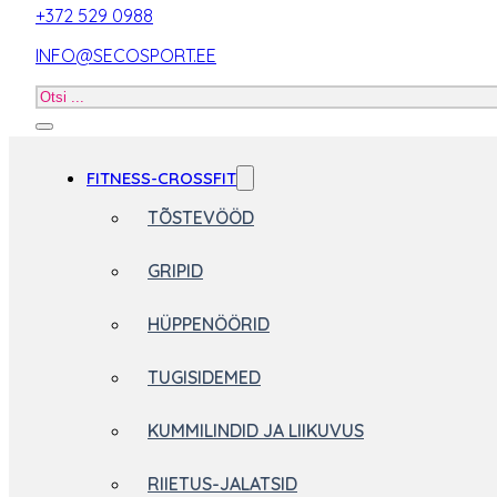
+372 529 0988
INFO@SECOSPORT.EE
Otsi
toodet
FITNESS-CROSSFIT
TÕSTEVÖÖD
GRIPID
HÜPPENÖÖRID
TUGISIDEMED
KUMMILINDID JA LIIKUVUS
RIIETUS-JALATSID