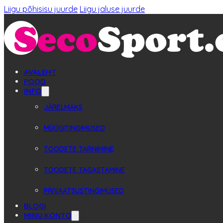
Liigu põhisisu juurde
Liigu jaluse juurde
AVALEHT
POOD
INFO
JÄRELMAKS
MÜÜGITINGIMUSED
TOODETE TARNIMINE
TOODETE TAGASTAMINE
PRIVAATSUSTINGIMUSED
BLOGI
MINU KONTO