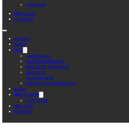
LOGI SISSE
MEIE LUGU
KONTAKT
AVALEHT
POOD
INFO
JÄRELMAKS
MÜÜGITINGIMUSED
TOODETE TARNIMINE
TOODETE
TAGASTAMINE
PRIVAATSUSTINGIMUSED
BLOGI
MINU KONTO
LOGI SISSE
MEIE LUGU
KONTAKT