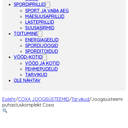
SPORDIPRILLID
SPORT JA VABA AEG
MÄESUUSAPRILLID
LASTEPRILLID
SUUSASIRMID
TOITUMINE
ENERGIAGEELID
SPORDIJOOGID
SPORDITOIDUD
VÖÖD-KOTID
VÖÖD JA KOTID
PEHMEPUDELID
TARVIKUD
OLE NÄHTAV
Esileht
/
COXA JOOGISÜSTEEMID
/
Tarvikud
/
Joogisüsteemi
puhastuskomplekt Coxa