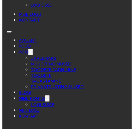
LOGI SISSE
MEIE LUGU
KONTAKT
AVALEHT
POOD
INFO
JÄRELMAKS
MÜÜGITINGIMUSED
TOODETE TARNIMINE
TOODETE
TAGASTAMINE
PRIVAATSUSTINGIMUSED
BLOGI
MINU KONTO
LOGI SISSE
MEIE LUGU
KONTAKT