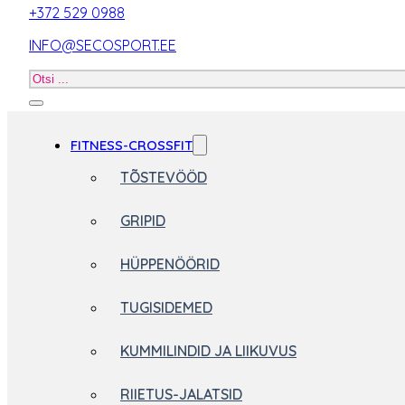
+372 529 0988
INFO@SECOSPORT.EE
Otsi
toodet
FITNESS-CROSSFIT
TÕSTEVÖÖD
GRIPID
HÜPPENÖÖRID
TUGISIDEMED
KUMMILINDID JA LIIKUVUS
RIIETUS-JALATSID