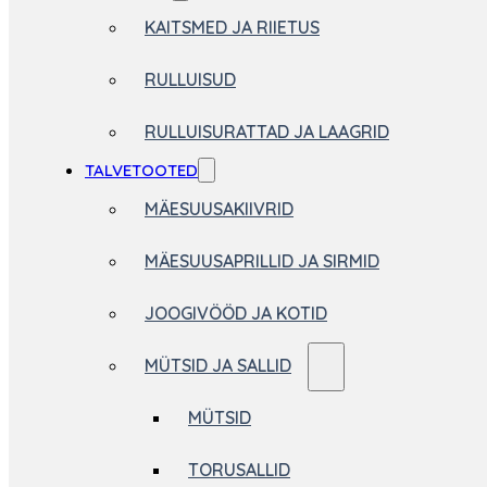
KAITSMED JA RIIETUS
RULLUISUD
RULLUISURATTAD JA LAAGRID
TALVETOOTED
MÄESUUSAKIIVRID
MÄESUUSAPRILLID JA SIRMID
JOOGIVÖÖD JA KOTID
MÜTSID JA SALLID
MÜTSID
TORUSALLID