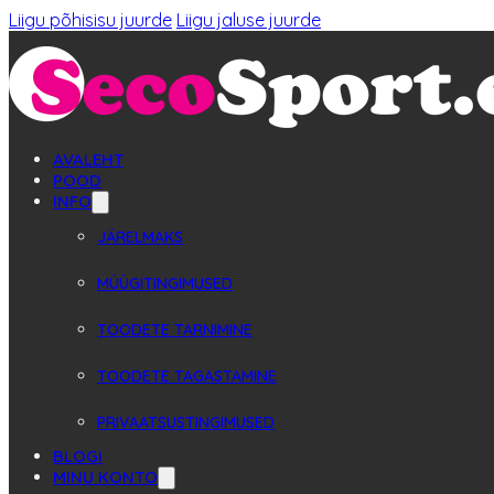
Liigu põhisisu juurde
Liigu jaluse juurde
AVALEHT
POOD
INFO
JÄRELMAKS
MÜÜGITINGIMUSED
TOODETE TARNIMINE
TOODETE TAGASTAMINE
PRIVAATSUSTINGIMUSED
BLOGI
MINU KONTO