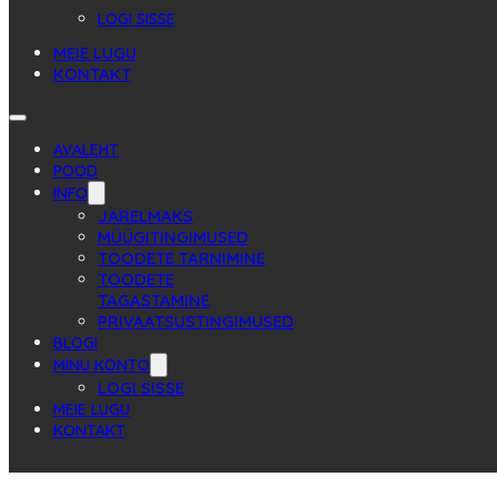
LOGI SISSE
MEIE LUGU
KONTAKT
AVALEHT
POOD
INFO
JÄRELMAKS
MÜÜGITINGIMUSED
TOODETE TARNIMINE
TOODETE
TAGASTAMINE
PRIVAATSUSTINGIMUSED
BLOGI
MINU KONTO
LOGI SISSE
MEIE LUGU
KONTAKT