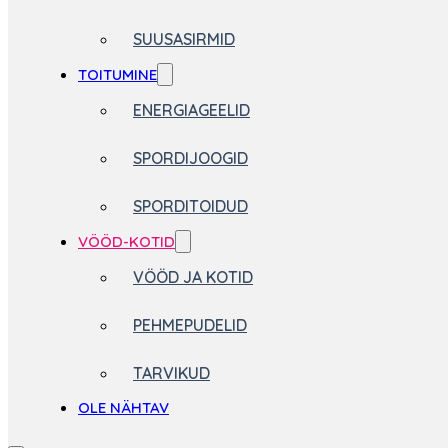
SUUSASIRMID
TOITUMINE
ENERGIAGEELID
SPORDIJOOGID
SPORDITOIDUD
VÖÖD-KOTID
VÖÖD JA KOTID
PEHMEPUDELID
TARVIKUD
OLE NÄHTAV