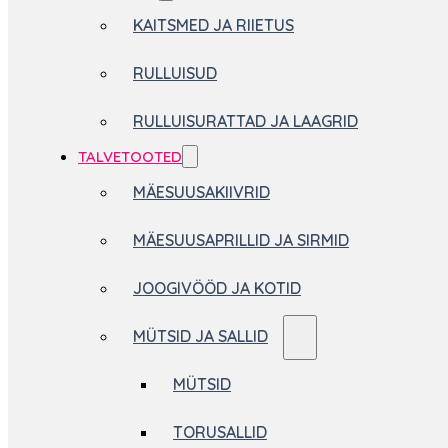
KAITSMED JA RIIETUS
RULLUISUD
RULLUISURATTAD JA LAAGRID
TALVETOOTED
MÄESUUSAKIIVRID
MÄESUUSAPRILLID JA SIRMID
JOOGIVÖÖD JA KOTID
MÜTSID JA SALLID
MÜTSID
TORUSALLID