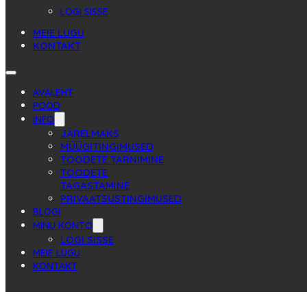
LOGI SISSE
MEIE LUGU
KONTAKT
AVALEHT
POOD
INFO
JÄRELMAKS
MÜÜGITINGIMUSED
TOODETE TARNIMINE
TOODETE
TAGASTAMINE
PRIVAATSUSTINGIMUSED
BLOGI
MINU KONTO
LOGI SISSE
MEIE LUGU
KONTAKT