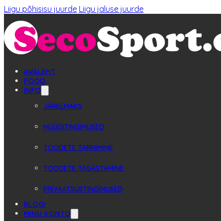
Liigu põhisisu juurde
Liigu jaluse juurde
AVALEHT
POOD
INFO
JÄRELMAKS
MÜÜGITINGIMUSED
TOODETE TARNIMINE
TOODETE TAGASTAMINE
PRIVAATSUSTINGIMUSED
BLOGI
MINU KONTO