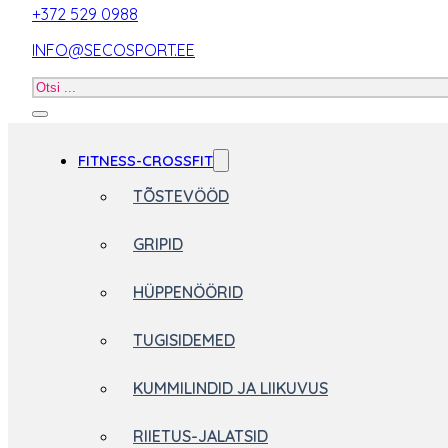
+372 529 0988
INFO@SECOSPORT.EE
Otsi
toodet
FITNESS-CROSSFIT
TÕSTEVÖÖD
GRIPID
HÜPPENÖÖRID
TUGISIDEMED
KUMMILINDID JA LIIKUVUS
RIIETUS-JALATSID