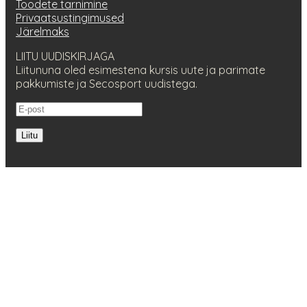
Toodete tarnimine
Privaatsustingimused
Järelmaks
LIITU UUDISKIRJAGA
Liitununa oled esimestena kursis uute ja parimate
pakkumiste ja Secosport uudistega.
Liitu