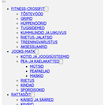
FITNESS-CROSSFIT
TÕSTEVÖÖD
GRIPID
HÜPPENÖÖRID
TUGISIDEMED
KUMMILINDID JA LIIKUVUS
RIIETUS-JALATSID
TREENINGVARUSTUS
AKSESSUAARID
JOOKS-MATK
KOTID JA JOOGISÜSTEEMID
PEA-JA KAELAKATTED
MÜTSID
PEAPAELAD
MASKID
RIIETUS
KINDAD
SPORDISOKID
RATTASÕIT
KÄISED JA SÄÄRED
KIIVRID