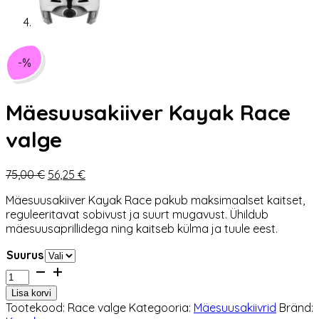
-%
Mäesuusakiiver Kayak Race
valge
Algne
Praegune
75,00
€
56,25
€
hind
hind
Mäesuusakiiver Kayak Race pakub maksimaalset kaitset,
oli:
on:
reguleeritavat sobivust ja suurt mugavust. Ühildub
75,00 €.
56,25 €.
mäesuusaprillidega ning kaitseb külma ja tuule eest.
Suurus
Mäesuusakiiver
Kayak
Lisa korvi
Race
Tootekood:
Race valge
Kategooria:
Mäesuusakiivrid
Bränd:
valge