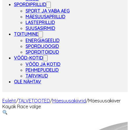
SPORDIPRILLID
SPORT JA VABA AEG
MÄESUUSAPRILLID
LASTEPRILLID
SUUSASIRMID
TOITUMINE
ENERGIAGEELID
SPORDIJOOGID
SPORDITOIDUD
VÖÖD-KOTID
VÖÖD JA KOTID
PEHMEPUDELID
TARVIKUD
OLE NÄHTAV
Esileht
/
TALVETOOTED
/
Mäesuusakiivrid
/
Mäesuusakiiver
Kayak Race valge