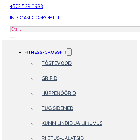
+372 529 0988
INFO@SECOSPORT.EE
Otsi
toodet
FITNESS-CROSSFIT
TÕSTEVÖÖD
GRIPID
HÜPPENÖÖRID
TUGISIDEMED
KUMMILINDID JA LIIKUVUS
RIIETUS-JALATSID