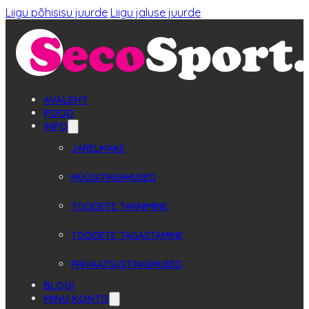
Liigu põhisisu juurde
Liigu jaluse juurde
AVALEHT
POOD
INFO
JÄRELMAKS
MÜÜGITINGIMUSED
TOODETE TARNIMINE
TOODETE TAGASTAMINE
PRIVAATSUSTINGIMUSED
BLOGI
MINU KONTO