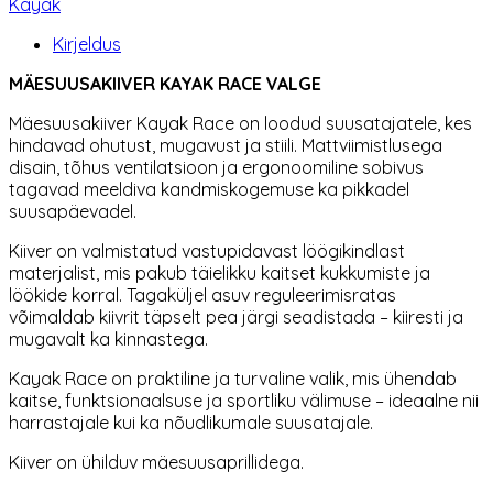
Kayak
kogus
Kirjeldus
MÄESUUSAKIIVER KAYAK RACE VALGE
Mäesuusakiiver Kayak Race on loodud suusatajatele, kes
hindavad ohutust, mugavust ja stiili. Mattviimistlusega
disain, tõhus ventilatsioon ja ergonoomiline sobivus
tagavad meeldiva kandmiskogemuse ka pikkadel
suusapäevadel.
Kiiver on valmistatud vastupidavast löögikindlast
materjalist, mis pakub täielikku kaitset kukkumiste ja
löökide korral. Tagaküljel asuv reguleerimisratas
võimaldab kiivrit täpselt pea järgi seadistada – kiiresti ja
mugavalt ka kinnastega.
Kayak Race on praktiline ja turvaline valik, mis ühendab
kaitse, funktsionaalsuse ja sportliku välimuse – ideaalne nii
harrastajale kui ka nõudlikumale suusatajale.
Kiiver on ühilduv mäesuusaprillidega.