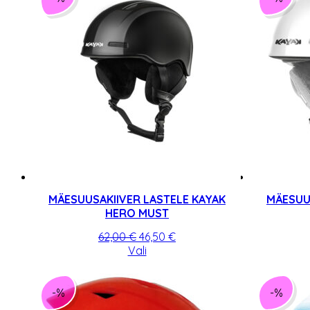
MÄESUUSAKIIVER LASTELE KAYAK
MÄESUU
HERO MUST
Algne
Praegune
62,00
€
46,50
€
hind
Sellel
hind
Vali
oli:
tootel
on:
62,00 €.
on
46,50 €.
mitu
-%
-%
varianti.