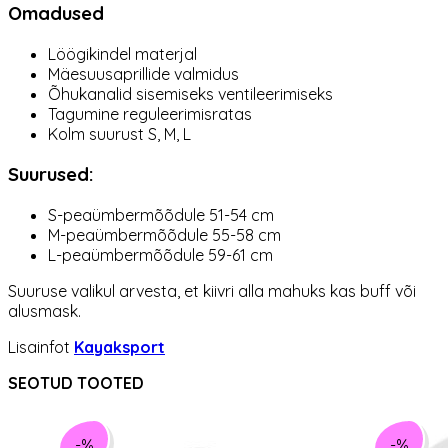
Omadused
Löögikindel materjal
Mäesuusaprillide valmidus
Õhukanalid sisemiseks ventileerimiseks
Tagumine reguleerimisratas
Kolm suurust S, M, L
Suurused:
S-peaümbermõõdule 51-54 cm
M-peaümbermõõdule 55-58 cm
L-peaümbermõõdule 59-61 cm
Suuruse valikul arvesta, et kiivri alla mahuks kas buff või
alusmask.
Lisainfot
Kayaksport
SEOTUD TOOTED
-%
-%