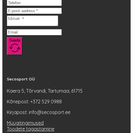
saab
teha
tootelehel.
Saada
Secosport OÜ
Kaera 5, Tõrvandi, Tartumaa, 61715
Kõnepost: +372 529 0988
Kirjapost: info@secosport.ee
Müügitingimused
Toodete tagastamine