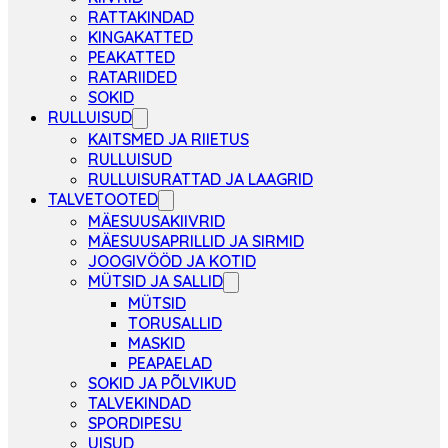
RATTAKINDAD
KINGAKATTED
PEAKATTED
RATARIIDED
SOKID
RULLUISUD
KAITSMED JA RIIETUS
RULLUISUD
RULLUISURATTAD JA LAAGRID
TALVETOOTED
MÄESUUSAKIIVRID
MÄESUUSAPRILLID JA SIRMID
JOOGIVÖÖD JA KOTID
MÜTSID JA SALLID
MÜTSID
TORUSALLID
MASKID
PEAPAELAD
SOKID JA PÕLVIKUD
TALVEKINDAD
SPORDIPESU
UISUD