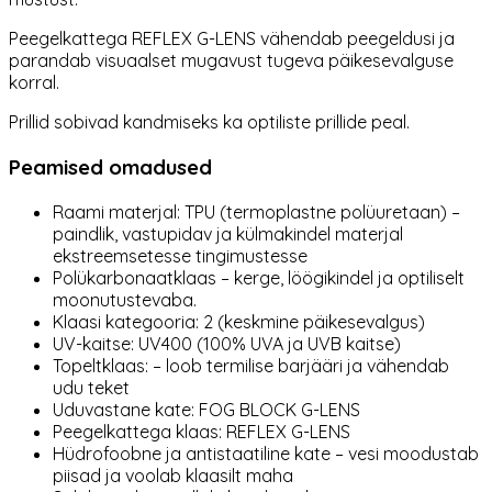
Peegelkattega REFLEX G-LENS vähendab peegeldusi ja
parandab visuaalset mugavust tugeva päikesevalguse
korral.
Prillid sobivad kandmiseks ka optiliste prillide peal.
Peamised omadused
Raami materjal: TPU (termoplastne polüuretaan) –
paindlik, vastupidav ja külmakindel materjal
ekstreemsetesse tingimustesse
Polükarbonaatklaas – kerge, löögikindel ja optiliselt
moonutustevaba.
Klaasi kategooria: 2 (keskmine päikesevalgus)
UV-kaitse: UV400 (100% UVA ja UVB kaitse)
Topeltklaas: – loob termilise barjääri ja vähendab
udu teket
Uduvastane kate: FOG BLOCK G-LENS
Peegelkattega klaas: REFLEX G-LENS
Hüdrofoobne ja antistaatiline kate – vesi moodustab
piisad ja voolab klaasilt maha