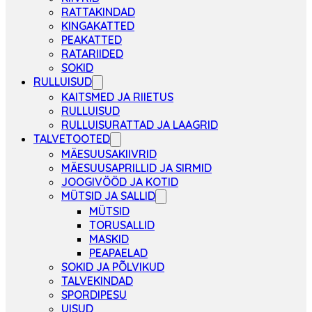
RATTAKINDAD
KINGAKATTED
PEAKATTED
RATARIIDED
SOKID
RULLUISUD
KAITSMED JA RIIETUS
RULLUISUD
RULLUISURATTAD JA LAAGRID
TALVETOOTED
MÄESUUSAKIIVRID
MÄESUUSAPRILLID JA SIRMID
JOOGIVÖÖD JA KOTID
MÜTSID JA SALLID
MÜTSID
TORUSALLID
MASKID
PEAPAELAD
SOKID JA PÕLVIKUD
TALVEKINDAD
SPORDIPESU
UISUD