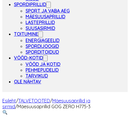
SPORDIPRILLID
SPORT JA VABA AEG
MÄESUUSAPRILLID
LASTEPRILLID
SUUSASIRMID
TOITUMINE
ENERGIAGEELID
SPORDIJOOGID
SPORDITOIDUD
VÖÖD-KOTID
VÖÖD JA KOTID
PEHMEPUDELID
TARVIKUD
OLE NÄHTAV
Esileht
/
TALVETOOTED
/
Mäesuusaprillid ja
sirmid
/
Mäesuusaprillid GOG ZERO H775-3