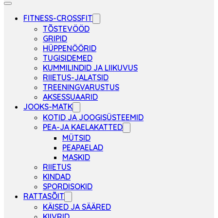
FITNESS-CROSSFIT
TÕSTEVÖÖD
GRIPID
HÜPPENÖÖRID
TUGISIDEMED
KUMMILINDID JA LIIKUVUS
RIIETUS-JALATSID
TREENINGVARUSTUS
AKSESSUAARID
JOOKS-MATK
KOTID JA JOOGISÜSTEEMID
PEA-JA KAELAKATTED
MÜTSID
PEAPAELAD
MASKID
RIIETUS
KINDAD
SPORDISOKID
RATTASÕIT
KÄISED JA SÄÄRED
KIIVRID