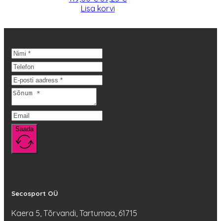
hind
hind
Lisa korvi
oli:
on:
119,00 €.
89,25 €.
Saada
Secosport OÜ
Kaera 5, Tõrvandi, Tartumaa, 61715