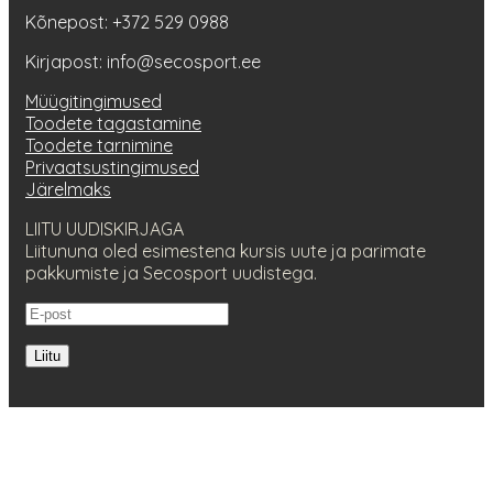
Kõnepost: +372 529 0988
Kirjapost: info@secosport.ee
Müügitingimused
Toodete tagastamine
Toodete tarnimine
Privaatsustingimused
Järelmaks
LIITU UUDISKIRJAGA
Liitununa oled esimestena kursis uute ja parimate
pakkumiste ja Secosport uudistega.
Liitu