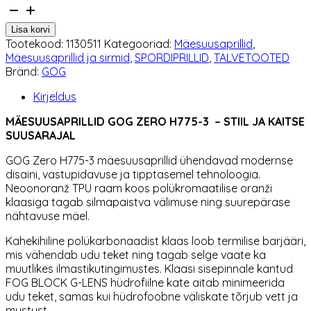
Mäesuusaprillid
GOG
Lisa korvi
ZERO
Tootekood:
1130511
Kategooriad:
Mäesuusaprillid
,
H775-
Mäesuusaprillid ja sirmid
,
SPORDIPRILLID
,
TALVETOOTED
3
Bränd:
GOG
kogus
Kirjeldus
MÄESUUSAPRILLID GOG ZERO H775-3 – STIIL JA KAITSE
SUUSARAJAL
GOG Zero H775-3 mäesuusaprillid ühendavad modernse
disaini, vastupidavuse ja tipptasemel tehnoloogia.
Neoonoranž TPU raam koos polükromaatilise oranži
klaasiga tagab silmapaistva välimuse ning suurepärase
nähtavuse mäel.
Kahekihiline polükarbonaadist klaas loob termilise barjääri,
mis vähendab udu teket ning tagab selge vaate ka
muutlikes ilmastikutingimustes. Klaasi sisepinnale kantud
FOG BLOCK G-LENS hüdrofiilne kate aitab minimeerida
udu teket, samas kui hüdrofoobne väliskate tõrjub vett ja
mustust.