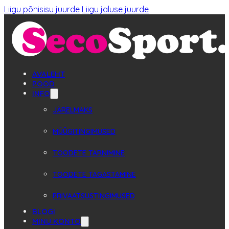
Liigu põhisisu juurde
Liigu jaluse juurde
AVALEHT
POOD
INFO
JÄRELMAKS
MÜÜGITINGIMUSED
TOODETE TARNIMINE
TOODETE TAGASTAMINE
PRIVAATSUSTINGIMUSED
BLOGI
MINU KONTO