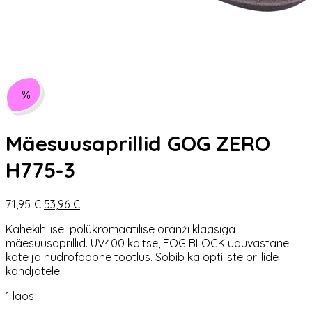
-%
Mäesuusaprillid GOG ZERO
H775-3
Algne
Praegune
71,95
€
53,96
€
hind
hind
Kahekihilise polükromaatilise oranži klaasiga
oli:
on:
mäesuusaprillid. UV400 kaitse, FOG BLOCK uduvastane
71,95 €.
53,96 €.
kate ja hüdrofoobne töötlus. Sobib ka optiliste prillide
kandjatele.
1 laos