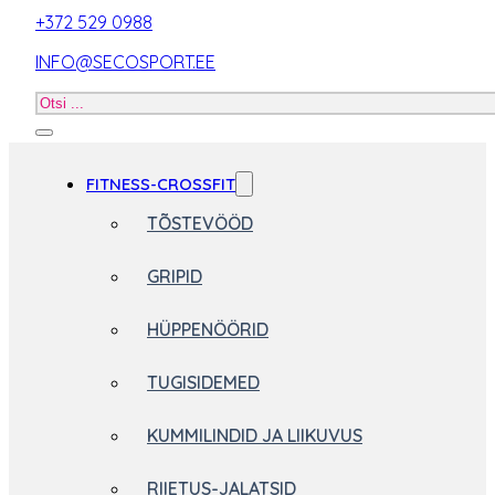
+372 529 0988
INFO@SECOSPORT.EE
Otsi
toodet
FITNESS-CROSSFIT
TÕSTEVÖÖD
GRIPID
HÜPPENÖÖRID
TUGISIDEMED
KUMMILINDID JA LIIKUVUS
RIIETUS-JALATSID