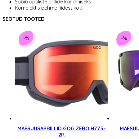
Sobib optiliste prillide kandmiseks
Komplektis pehme riidest kott
SEOTUD TOOTED
-%
-%
MÄESUUSAPRILLID GOG ZERO H775-
MÄESUU
2R