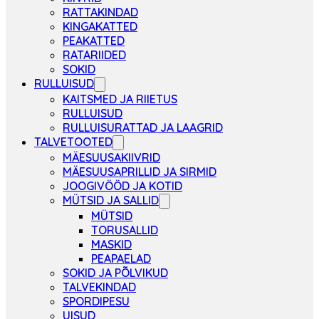
RATTAKINDAD
KINGAKATTED
PEAKATTED
RATARIIDED
SOKID
RULLUISUD
KAITSMED JA RIIETUS
RULLUISUD
RULLUISURATTAD JA LAAGRID
TALVETOOTED
MÄESUUSAKIIVRID
MÄESUUSAPRILLID JA SIRMID
JOOGIVÖÖD JA KOTID
MÜTSID JA SALLID
MÜTSID
TORUSALLID
MASKID
PEAPAELAD
SOKID JA PÕLVIKUD
TALVEKINDAD
SPORDIPESU
UISUD