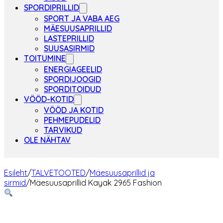
SPORDIPRILLID
SPORT JA VABA AEG
MÄESUUSAPRILLID
LASTEPRILLID
SUUSASIRMID
TOITUMINE
ENERGIAGEELID
SPORDIJOOGID
SPORDITOIDUD
VÖÖD-KOTID
VÖÖD JA KOTID
PEHMEPUDELID
TARVIKUD
OLE NÄHTAV
Esileht
/
TALVETOOTED
/
Mäesuusaprillid ja
sirmid
/
Mäesuusaprillid Kayak 2965 Fashion