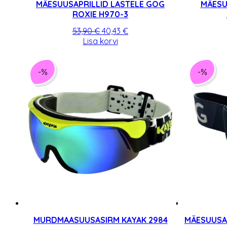
MÄESUUSAPRILLID LASTELE GOG
MÄESU
ROXIE H970-3
Algne
Praegune
53,90
€
40,43
€
hind
hind
Lisa korvi
oli:
on:
53,90 €.
40,43 €.
-%
-%
MURDMAASUUSASIRM KAYAK 2984
MÄESUUSAP