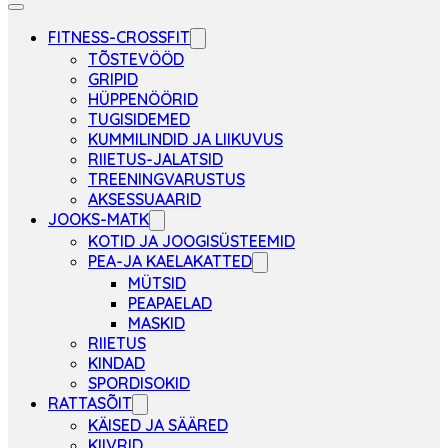
FITNESS-CROSSFIT
TÕSTEVÖÖD
GRIPID
HÜPPENÖÖRID
TUGISIDEMED
KUMMILINDID JA LIIKUVUS
RIIETUS-JALATSID
TREENINGVARUSTUS
AKSESSUAARID
JOOKS-MATK
KOTID JA JOOGISÜSTEEMID
PEA-JA KAELAKATTED
MÜTSID
PEAPAELAD
MASKID
RIIETUS
KINDAD
SPORDISOKID
RATTASÕIT
KÄISED JA SÄÄRED
KIIVRID