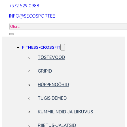
+372 529 0988
INFO@SECOSPORT.EE
Otsi
toodet
FITNESS-CROSSFIT
TÕSTEVÖÖD
GRIPID
HÜPPENÖÖRID
TUGISIDEMED
KUMMILINDID JA LIIKUVUS
RIIETUS-JALATSID