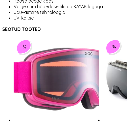
Roosa peegelklaas
Valge rihm hõbedase tikitud KAYAK logoga
Uduvastane tehnoloogia
UV-kaitse
SEOTUD TOOTED
-%
-%