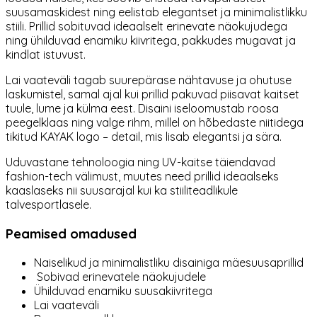
suusamaskidest ning eelistab elegantset ja minimalistlikku
stiili. Prillid sobituvad ideaalselt erinevate näokujudega
ning ühilduvad enamiku kiivritega, pakkudes mugavat ja
kindlat istuvust.
Lai vaateväli tagab suurepärase nähtavuse ja ohutuse
laskumistel, samal ajal kui prillid pakuvad piisavat kaitset
tuule, lume ja külma eest. Disaini iseloomustab roosa
peegelklaas ning valge rihm, millel on hõbedaste niitidega
tikitud KAYAK logo – detail, mis lisab elegantsi ja sära.
Uduvastane tehnoloogia ning UV-kaitse täiendavad
fashion-tech välimust, muutes need prillid ideaalseks
kaaslaseks nii suusarajal kui ka stiiliteadlikule
talvesportlasele.
Peamised omadused
Naiselikud ja minimalistliku disainiga mäesuusaprillid
Sobivad erinevatele näokujudele
Ühilduvad enamiku suusakiivritega
Lai vaateväli