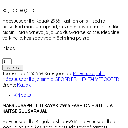
Algne
Praegune
80,00
€
60,00
€
hind
hind
Mäesuusaprillid Kayak 2965 Fashion on stiilsed ja
oli:
on:
naiselikud mäesuusaprillid, mis ühendavad minimalistliku
80,00 €.
60,00 €.
disaini, laia vaatevälja ja usaldusväärse kaitse. Ideaalne
valik neile, kes soovivad mäel silma paista.
2 laos
Mäesuusaprillid
Kayak
Lisa korvi
2965
Tootekood:
1130569
Kategooriad:
Mäesuusaprillid
,
Fashion
Mäesuusaprillid ja sirmid
,
SPORDIPRILLID
,
TALVETOOTED
kogus
Bränd:
Kayak
Kirjeldus
MÄESUUSAPRILLID KAYAK 2965 FASHION – STIIL JA
KAITSE SUUSARAJAL
Mäesuusaprillid Kayak Fashion-2965 mäesuusaprillid on
loodud naisele, kes soovib eristuda tavapärastest