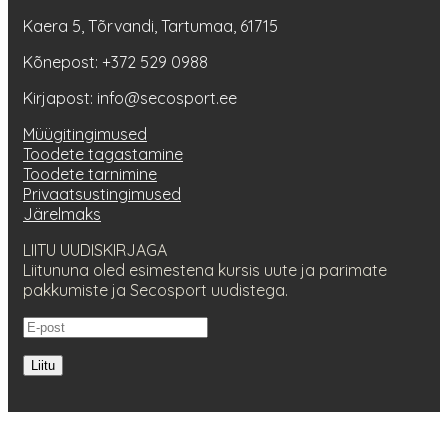
Kaera 5, Tõrvandi, Tartumaa, 61715
Kõnepost: +372 529 0988
Kirjapost: info@secosport.ee
Müügitingimused
Toodete tagastamine
Toodete tarnimine
Privaatsustingimused
Järelmaks
LIITU UUDISKIRJAGA
Liitununa oled esimestena kursis uute ja parimate
pakkumiste ja Secosport uudistega.
Liitu