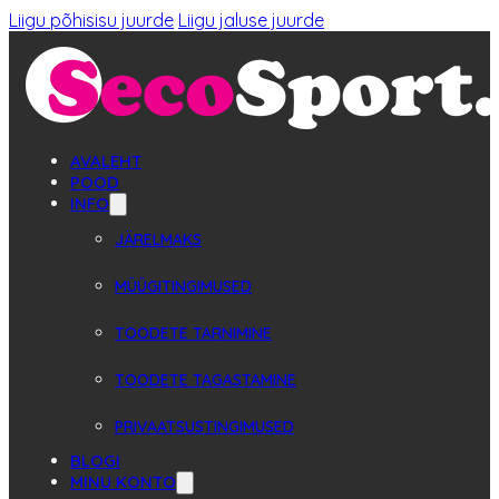
Liigu põhisisu juurde
Liigu jaluse juurde
AVALEHT
POOD
INFO
JÄRELMAKS
MÜÜGITINGIMUSED
TOODETE TARNIMINE
TOODETE TAGASTAMINE
PRIVAATSUSTINGIMUSED
BLOGI
MINU KONTO