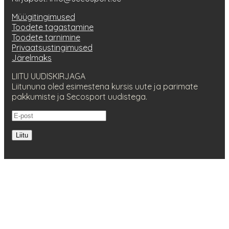
Müügitingimused
Toodete tagastamine
Toodete tarnimine
Privaatsustingimused
Järelmaks
LIITU UUDISKIRJAGA
Liitununa oled esimestena kursis uute ja parimate
pakkumiste ja Secosport uudistega.
Liitu