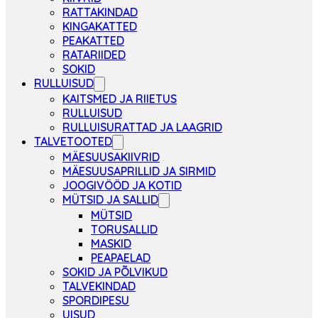
RATTAKINDAD
KINGAKATTED
PEAKATTED
RATARIIDED
SOKID
RULLUISUD
KAITSMED JA RIIETUS
RULLUISUD
RULLUISURATTAD JA LAAGRID
TALVETOOTED
MÄESUUSAKIIVRID
MÄESUUSAPRILLID JA SIRMID
JOOGIVÖÖD JA KOTID
MÜTSID JA SALLID
MÜTSID
TORUSALLID
MASKID
PEAPAELAD
SOKID JA PÕLVIKUD
TALVEKINDAD
SPORDIPESU
UISUD