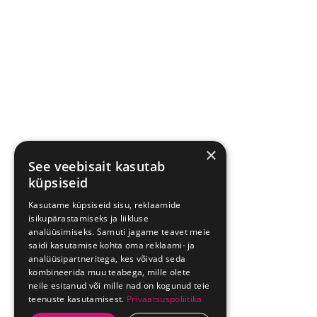
×
See veebisait kasutab
küpsiseid
Kasutame küpsiseid sisu, reklaamide
isikupärastamiseks ja liikluse
analüüsimiseks. Samuti jagame teavet meie
saidi kasutamise kohta oma reklaami- ja
analüüsipartneritega, kes võivad seda
kombineerida muu teabega, mille olete
neile esitanud või mille nad on kogunud teie
teenuste kasutamisest.
Privaatsuspoliitika