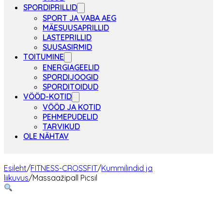
SPORDIPRILLID
SPORT JA VABA AEG
MÄESUUSAPRILLID
LASTEPRILLID
SUUSASIRMID
TOITUMINE
ENERGIAGEELID
SPORDIJOOGID
SPORDITOIDUD
VÖÖD-KOTID
VÖÖD JA KOTID
PEHMEPUDELID
TARVIKUD
OLE NÄHTAV
Esileht
/
FITNESS-CROSSFIT
/
Kummilindid ja
liikuvus
/
Massaažipall Picsil