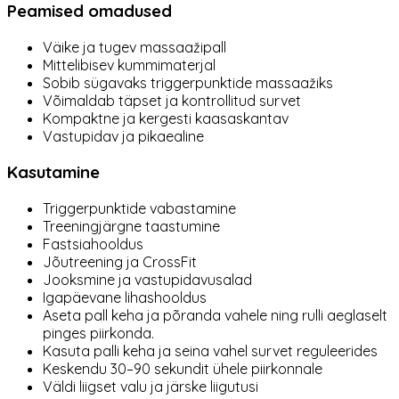
Peamised omadused
Väike ja tugev massaažipall
Mittelibisev kummimaterjal
Sobib sügavaks triggerpunktide massaažiks
Võimaldab täpset ja kontrollitud survet
Kompaktne ja kergesti kaasaskantav
Vastupidav ja pikaealine
Kasutamine
Triggerpunktide vabastamine
Treeningjärgne taastumine
Fastsiahooldus
Jõutreening ja CrossFit
Jooksmine ja vastupidavusalad
Igapäevane lihashooldus
Aseta pall keha ja põranda vahele ning rulli aeglaselt
pinges piirkonda.
Kasuta palli keha ja seina vahel survet reguleerides
Keskendu 30–90 sekundit ühele piirkonnale
Väldi liigset valu ja järske liigutusi