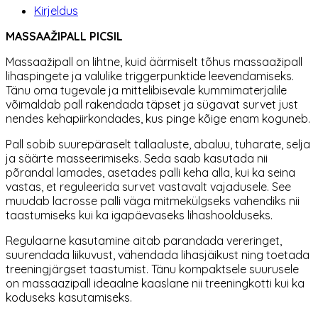
Kirjeldus
MASSAAŽIPALL PICSIL
Massaažipall on lihtne, kuid äärmiselt tõhus massaažipall
lihaspingete ja valulike triggerpunktide leevendamiseks.
Tänu oma tugevale ja mittelibisevale kummimaterjalile
võimaldab pall rakendada täpset ja sügavat survet just
nendes kehapiirkondades, kus pinge kõige enam koguneb.
Pall sobib suurepäraselt tallaaluste, abaluu, tuharate, selja
ja säärte masseerimiseks. Seda saab kasutada nii
põrandal lamades, asetades palli keha alla, kui ka seina
vastas, et reguleerida survet vastavalt vajadusele. See
muudab lacrosse palli väga mitmekülgseks vahendiks nii
taastumiseks kui ka igapäevaseks lihashoolduseks.
Regulaarne kasutamine aitab parandada vereringet,
suurendada liikuvust, vähendada lihasjäikust ning toetada
treeningjärgset taastumist. Tänu kompaktsele suurusele
on massaazipall ideaalne kaaslane nii treeningkotti kui ka
koduseks kasutamiseks.