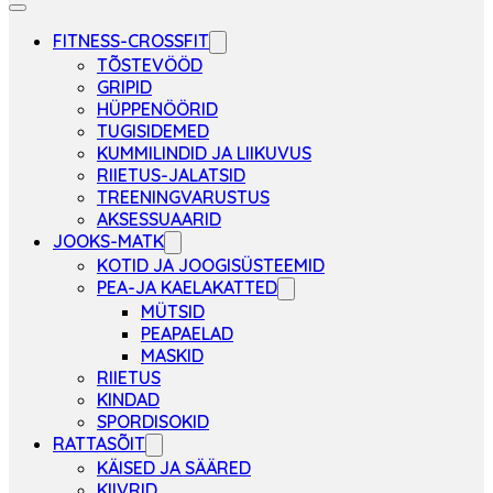
FITNESS-CROSSFIT
TÕSTEVÖÖD
GRIPID
HÜPPENÖÖRID
TUGISIDEMED
KUMMILINDID JA LIIKUVUS
RIIETUS-JALATSID
TREENINGVARUSTUS
AKSESSUAARID
JOOKS-MATK
KOTID JA JOOGISÜSTEEMID
PEA-JA KAELAKATTED
MÜTSID
PEAPAELAD
MASKID
RIIETUS
KINDAD
SPORDISOKID
RATTASÕIT
KÄISED JA SÄÄRED
KIIVRID