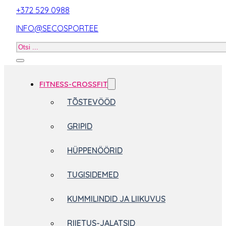
+372 529 0988
INFO@SECOSPORT.EE
Otsi
toodet
FITNESS-CROSSFIT
TÕSTEVÖÖD
GRIPID
HÜPPENÖÖRID
TUGISIDEMED
KUMMILINDID JA LIIKUVUS
RIIETUS-JALATSID