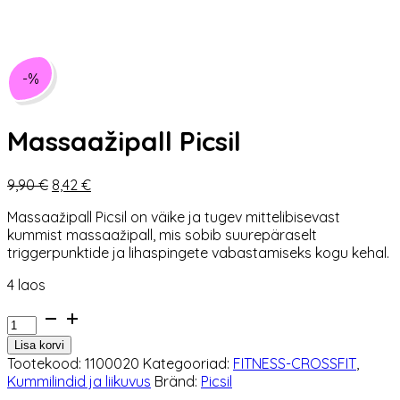
-%
Massaažipall Picsil
Algne
Praegune
9,90
€
8,42
€
hind
hind
Massaažipall Picsil on väike ja tugev mittelibisevast
oli:
on:
kummist massaažipall, mis sobib suurepäraselt
9,90 €.
8,42 €.
triggerpunktide ja lihaspingete vabastamiseks kogu kehal.
4 laos
Massaažipall
Picsil
Lisa korvi
kogus
Tootekood:
1100020
Kategooriad:
FITNESS-CROSSFIT
,
Kummilindid ja liikuvus
Bränd:
Picsil