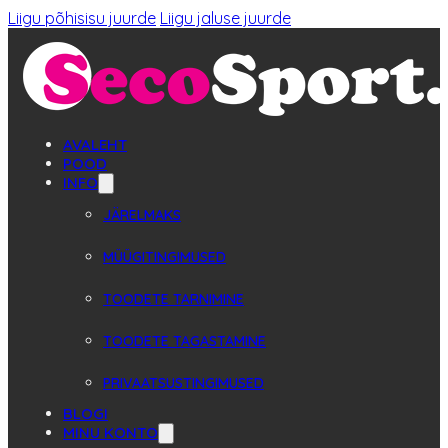
Liigu põhisisu juurde
Liigu jaluse juurde
AVALEHT
POOD
INFO
JÄRELMAKS
MÜÜGITINGIMUSED
TOODETE TARNIMINE
TOODETE TAGASTAMINE
PRIVAATSUSTINGIMUSED
BLOGI
MINU KONTO