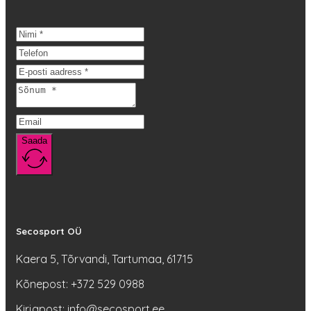
mitu
varianti.
Valikuid
saab
teha
tootelehel.
Saada
Secosport OÜ
Kaera 5, Tõrvandi, Tartumaa, 61715
Kõnepost: +372 529 0988
Kirjapost: info@secosport.ee