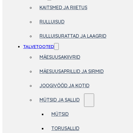
KAITSMED JA RIIETUS
RULLUISUD
RULLUISURATTAD JA LAAGRID
TALVETOOTED
MÄESUUSAKIIVRID
MÄESUUSAPRILLID JA SIRMID
JOOGIVÖÖD JA KOTID
MÜTSID JA SALLID
MÜTSID
TORUSALLID