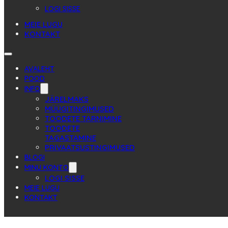
LOGI SISSE
MEIE LUGU
KONTAKT
AVALEHT
POOD
INFO
JÄRELMAKS
MÜÜGITINGIMUSED
TOODETE TARNIMINE
TOODETE
TAGASTAMINE
PRIVAATSUSTINGIMUSED
BLOGI
MINU KONTO
LOGI SISSE
MEIE LUGU
KONTAKT