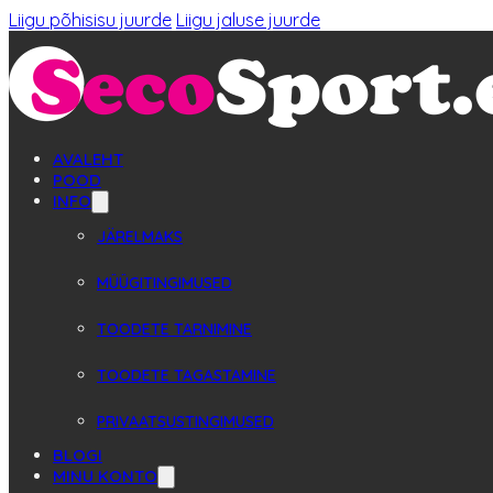
Liigu põhisisu juurde
Liigu jaluse juurde
AVALEHT
POOD
INFO
JÄRELMAKS
MÜÜGITINGIMUSED
TOODETE TARNIMINE
TOODETE TAGASTAMINE
PRIVAATSUSTINGIMUSED
BLOGI
MINU KONTO