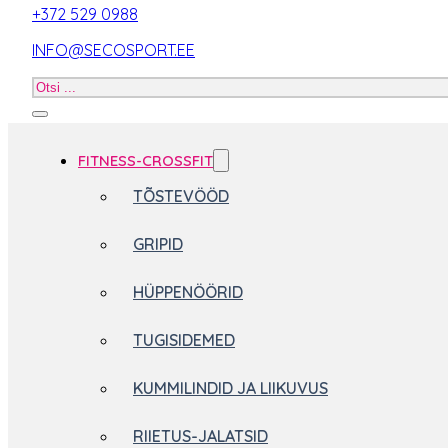
+372 529 0988
INFO@SECOSPORT.EE
Otsi
toodet
FITNESS-CROSSFIT
TÕSTEVÖÖD
GRIPID
HÜPPENÖÖRID
TUGISIDEMED
KUMMILINDID JA LIIKUVUS
RIIETUS-JALATSID