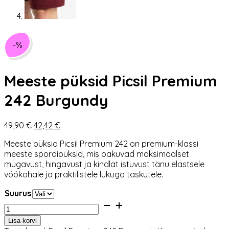
-%
Meeste püksid Picsil Premium
242 Burgundy
Algne
Praegune
49,90
€
42,42
€
hind
hind
Meeste püksid Picsil Premium 242 on premium-klassi
oli:
on:
meeste spordipüksid, mis pakuvad maksimaalset
49,90 €.
42,42 €.
mugavust, hingavust ja kindlat istuvust tänu elastsele
vöökohale ja praktilistele lukuga taskutele.
Suurus
Meeste
püksid
Lisa korvi
Picsil