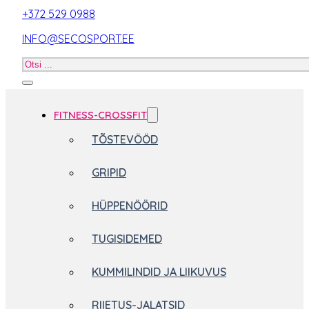
+372 529 0988
INFO@SECOSPORT.EE
Otsi
toodet
FITNESS-CROSSFIT
TÕSTEVÖÖD
GRIPID
HÜPPENÖÖRID
TUGISIDEMED
KUMMILINDID JA LIIKUVUS
RIIETUS-JALATSID