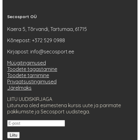
Secosport OÜ
Kaera 5, Tõrvandi, Tartumaa, 61715
Kõnepost: +372 529 0988
Kirjapost: info@secosport.ee
Müügitingimused
Toodete tagastamine
Toodete tarnimine
Privaatsustingimused
Järelmaks
LIITU UUDISKIRJAGA
Liitununa oled esimestena kursis uute ja parimate
pakkumiste ja Secosport uudistega.
Liitu