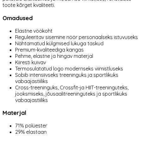
toote kõrget kvaliteeti.
Omadused
Elastne vöökoht
Reguleeritav sisemine nöör personaalseks istuvuseks
Nähtamatud külgmised lukuga taskud
Premium-kvaliteediga kangas
Pehme, elastne ja hingav materjal
Kiiresti kuivav
Termosulatatud logo modernseks viimistluseks
Sobib intensiivseks treeninguks ja sportlikuks
vabaajastiiliks
Cross-treeninguks, Crossfit-ja HIIT-treeninguteks,
jooksmiseks, jõusaalitreeninguteks ja sportlikuks
vabaajastiiliks
Materjal
71% polüester
29% elastaan