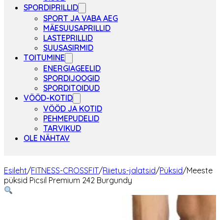
SPORDIPRILLID
SPORT JA VABA AEG
MÄESUUSAPRILLID
LASTEPRILLID
SUUSASIRMID
TOITUMINE
ENERGIAGEELID
SPORDIJOOGID
SPORDITOIDUD
VÖÖD-KOTID
VÖÖD JA KOTID
PEHMEPUDELID
TARVIKUD
OLE NÄHTAV
Esileht
/
FITNESS-CROSSFIT
/
Riietus-jalatsid
/
Püksid
/
Meeste
püksid Picsil Premium 242 Burgundy