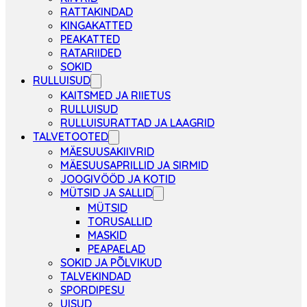
RATTAKINDAD
KINGAKATTED
PEAKATTED
RATARIIDED
SOKID
RULLUISUD
KAITSMED JA RIIETUS
RULLUISUD
RULLUISURATTAD JA LAAGRID
TALVETOOTED
MÄESUUSAKIIVRID
MÄESUUSAPRILLID JA SIRMID
JOOGIVÖÖD JA KOTID
MÜTSID JA SALLID
MÜTSID
TORUSALLID
MASKID
PEAPAELAD
SOKID JA PÕLVIKUD
TALVEKINDAD
SPORDIPESU
UISUD