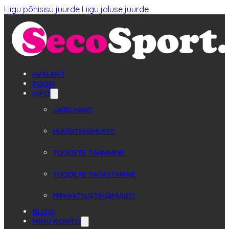
Liigu põhisisu juurde
Liigu jaluse juurde
AVALEHT
POOD
INFO
JÄRELMAKS
MÜÜGITINGIMUSED
TOODETE TARNIMINE
TOODETE TAGASTAMINE
PRIVAATSUSTINGIMUSED
BLOGI
MINU KONTO