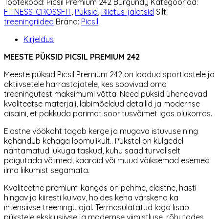
Tootekood:
Picsil Premium 242 Burgundy
Kategooriad:
Premium
FITNESS-CROSSFIT
,
Püksid
,
Riietus-jalatsid
Silt:
242
treeningriided
Bränd:
Picsil
Burgundy
kogus
Kirjeldus
MEESTE PÜKSID PICSIL PREMIUM 242
Meeste püksid Picsil Premium 242 on loodud sportlastele ja
aktiivsetele harrastajatele, kes soovivad oma
treeningutest maksimumi võtta. Need püksid ühendavad
kvaliteetse materjali, läbimõeldud detailid ja modernse
disaini, et pakkuda parimat sooritusvõimet igas olukorras.
Elastne vöökoht tagab kerge ja mugava istuvuse ning
kohandub kehaga loomulikult.. Pükstel on külgedel
nähtamatud lukuga taskud, kuhu saad turvaliselt
paigutada võtmed, kaardid või muud väiksemad esemed
ilma liikumist segamata.
Kvaliteetne premium-kangas on pehme, elastne, hästi
hingav ja kiiresti kuivav, hoides keha värskena ka
intensiivse treeningu ajal. Termosulatatud logo lisab
pükstele eksklusiivse ja modernse viimistluse, rõhutades