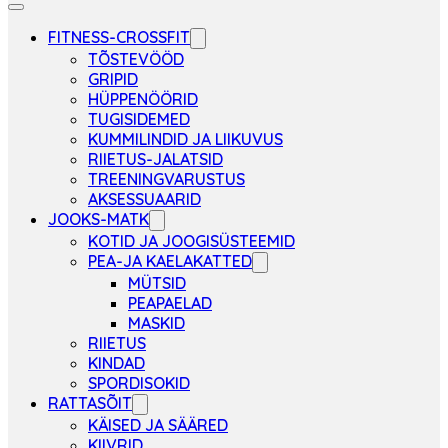
FITNESS-CROSSFIT
TÕSTEVÖÖD
GRIPID
HÜPPENÖÖRID
TUGISIDEMED
KUMMILINDID JA LIIKUVUS
RIIETUS-JALATSID
TREENINGVARUSTUS
AKSESSUAARID
JOOKS-MATK
KOTID JA JOOGISÜSTEEMID
PEA-JA KAELAKATTED
MÜTSID
PEAPAELAD
MASKID
RIIETUS
KINDAD
SPORDISOKID
RATTASÕIT
KÄISED JA SÄÄRED
KIIVRID