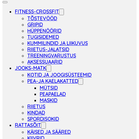
FITNESS-CROSSFIT
TÕSTEVÖÖD
GRIPID
HÜPPENÖÖRID
TUGISIDEMED
KUMMILINDID JA LIIKUVUS
RIIETUS-JALATSID
TREENINGVARUSTUS
AKSESSUAARID
JOOKS-MATK
KOTID JA JOOGISÜSTEEMID
PEA-JA KAELAKATTED
MÜTSID
PEAPAELAD
MASKID
RIIETUS
KINDAD
SPORDISOKID
RATTASÕIT
KÄISED JA SÄÄRED
KIIVRID