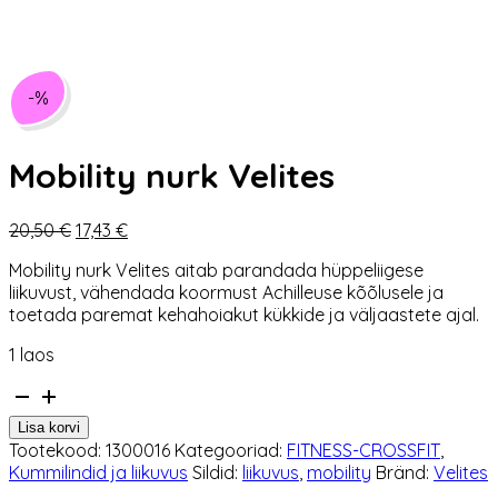
-%
Mobility nurk Velites
Algne
Praegune
20,50
€
17,43
€
hind
hind
Mobility nurk Velites aitab parandada hüppeliigese
oli:
on:
liikuvust, vähendada koormust Achilleuse kõõlusele ja
20,50 €.
17,43 €.
toetada paremat kehahoiakut kükkide ja väljaastete ajal.
1 laos
Mobility
nurk
Lisa korvi
Velites
Tootekood:
1300016
Kategooriad:
FITNESS-CROSSFIT
,
kogus
Kummilindid ja liikuvus
Sildid:
liikuvus
,
mobility
Bränd:
Velites