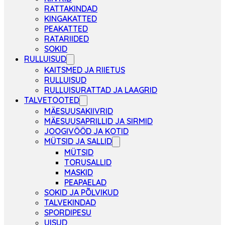
RATTAKINDAD
KINGAKATTED
PEAKATTED
RATARIIDED
SOKID
RULLUISUD
KAITSMED JA RIIETUS
RULLUISUD
RULLUISURATTAD JA LAAGRID
TALVETOOTED
MÄESUUSAKIIVRID
MÄESUUSAPRILLID JA SIRMID
JOOGIVÖÖD JA KOTID
MÜTSID JA SALLID
MÜTSID
TORUSALLID
MASKID
PEAPAELAD
SOKID JA PÕLVIKUD
TALVEKINDAD
SPORDIPESU
UISUD