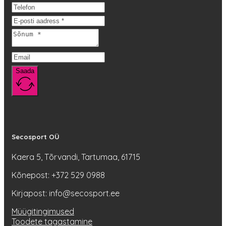
teha
tootelehel.
Saada
Secosport OÜ
Kaera 5, Tõrvandi, Tartumaa, 61715
Kõnepost: +372 529 0988
Kirjapost: info@secosport.ee
Müügitingimused
Toodete tagastamine