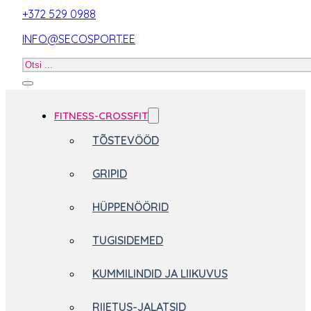
+372 529 0988
INFO@SECOSPORT.EE
Otsi
toodet
FITNESS-CROSSFIT
TÕSTEVÖÖD
GRIPID
HÜPPENÖÖRID
TUGISIDEMED
KUMMILINDID JA LIIKUVUS
RIIETUS-JALATSID