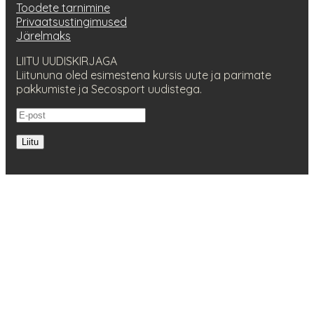
Toodete tarnimine
Privaatsustingimused
Järelmaks
LIITU UUDISKIRJAGA
Liitununa oled esimestena kursis uute ja parimate
pakkumiste ja Secosport uudistega.
Liitu