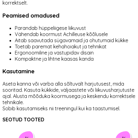
korrektselt.
Peamised omadused
Parandab hüppeliigese liikuvust
Vähendab koormust Achilleuse kõõlusele
Aitab saavutada sügavamaid ja ohutumaid kükke
Toetab paremat kehahoiakut ja tehnikat
Ergonoomiline ja vastupidav disain
Kompaktne ja lihtne kaasas kanda
Kasutamine
Aseta kanna või varba alla sõltuvalt harjutusest, mida
sooritad. Kasuta kükkide, väljaastete või liikuvusharjutuste
ajal. Alusta mõõduka koormusega ja keskendu korrektsele
tehnikale.
Sobib kasutamiseks nii treeningul kui ka taastumisel.
SEOTUD TOOTED