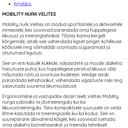
Kirjeldus
MOBILITY NURK VELITES
Mobility nurk Velites on loodud sportlastele ja aktiivsetele
inimestele, kes soovivad parandada oma hüppeliigese
liikuvust ja treeningtehnikat. Tõstes kanna kergelt
kõrgemale, aitab see vähendada liigset pinget Achilleuse
kõõlusele ning võimaldab sooritada sügavamaid ja
ohutumaid liigutusi.
See on eriti kasulik kükkide, väljaastete ja muude alakeha
harjutuste puhul, kus hüppeliigese piiratud liikuvus võib
mõjutada rühti ja soorituse kvaliteeti. Wedge aitab
parandada kehahoiakut, vähendada vigastuste riski ning
saavutada suurema liikumisulatuse.
Ergonoomiline ja vastupidav disain teeb Velites Mobility
nurga sobivaks nii jõutreeninguks kui ka
liikuvustreeninguks. Tänu kompaktsele suurusele on seda
lihtne kasutada nii treeningsaalis kui ka kodus. See on
suurepärane abivahend kõigile, kes soovivad toetada
oma alakeha biomehaanikat ja treenida tehniliselt