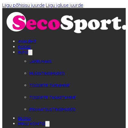
Liigu põhisisu juurde
Liigu jaluse juurde
AVALEHT
POOD
INFO
JÄRELMAKS
MÜÜGITINGIMUSED
TOODETE TARNIMINE
TOODETE TAGASTAMINE
PRIVAATSUSTINGIMUSED
BLOGI
MINU KONTO