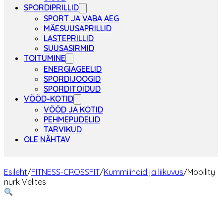
SPORDIPRILLID
SPORT JA VABA AEG
MÄESUUSAPRILLID
LASTEPRILLID
SUUSASIRMID
TOITUMINE
ENERGIAGEELID
SPORDIJOOGID
SPORDITOIDUD
VÖÖD-KOTID
VÖÖD JA KOTID
PEHMEPUDELID
TARVIKUD
OLE NÄHTAV
Esileht
/
FITNESS-CROSSFIT
/
Kummilindid ja liikuvus
/
Mobility
nurk Velites