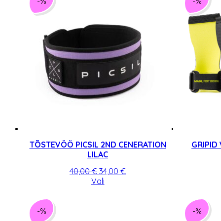
-%
-%
TÕSTEVÖÖ PICSIL 2ND CENERATION
GRIPID
LILAC
Algne
Praegune
40,00
€
34,00
€
hind
Sellel
hind
Vali
oli:
tootel
on:
40,00 €.
on
34,00 €.
mitu
-%
-%
varianti.