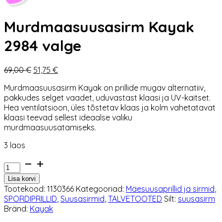
Murdmaasuusasirm Kayak
2984 valge
Algne
Praegune
69,00
€
51,75
€
hind
hind
Murdmaasuusasirm Kayak on prillide mugav alternatiiv,
oli:
on:
pakkudes selget vaadet, uduvastast klaasi ja UV-kaitset.
69,00 €.
51,75 €.
Hea ventilatsioon, üles tõstetav klaas ja kolm vahetatavat
klaasi teevad sellest ideaalse valiku
murdmaasuusatamiseks.
3 laos
Murdmaasuusasirm
Kayak
Lisa korvi
2984
Tootekood:
1130366
Kategooriad:
Mäesuusaprillid ja sirmid
,
valge
SPORDIPRILLID
,
Suusasirmid
,
TALVETOOTED
Silt:
suusasirm
kogus
Bränd:
Kayak