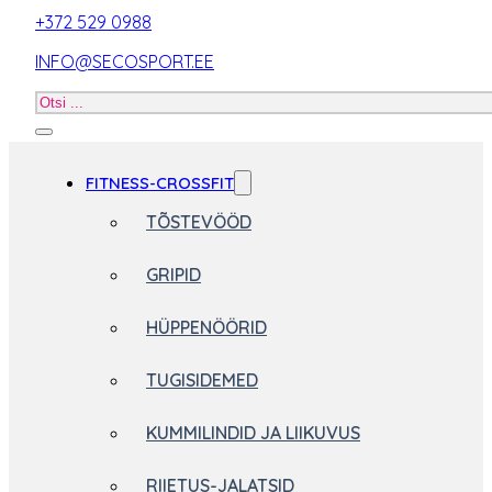
+372 529 0988
INFO@SECOSPORT.EE
Otsi
toodet
FITNESS-CROSSFIT
TÕSTEVÖÖD
GRIPID
HÜPPENÖÖRID
TUGISIDEMED
KUMMILINDID JA LIIKUVUS
RIIETUS-JALATSID