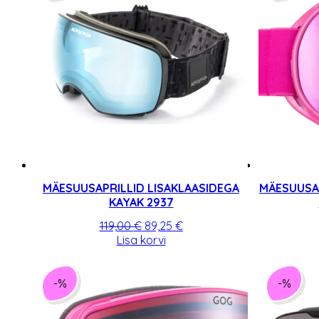
MÄESUUSAPRILLID LISAKLAASIDEGA
MÄESUUSA
KAYAK 2937
Algne
Praegune
119,00
€
89,25
€
hind
hind
Lisa korvi
oli:
on:
119,00 €.
89,25 €.
-%
-%