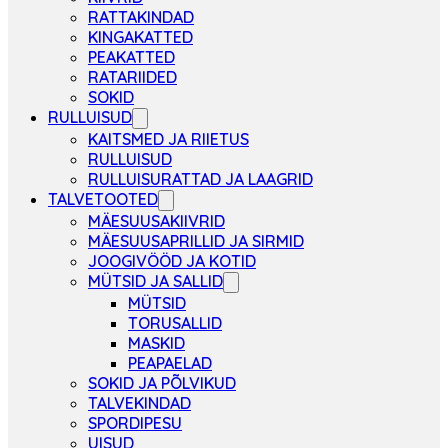
RATTAKINDAD
KINGAKATTED
PEAKATTED
RATARIIDED
SOKID
RULLUISUD
KAITSMED JA RIIETUS
RULLUISUD
RULLUISURATTAD JA LAAGRID
TALVETOOTED
MÄESUUSAKIIVRID
MÄESUUSAPRILLID JA SIRMID
JOOGIVÖÖD JA KOTID
MÜTSID JA SALLID
MÜTSID
TORUSALLID
MASKID
PEAPAELAD
SOKID JA PÕLVIKUD
TALVEKINDAD
SPORDIPESU
UISUD