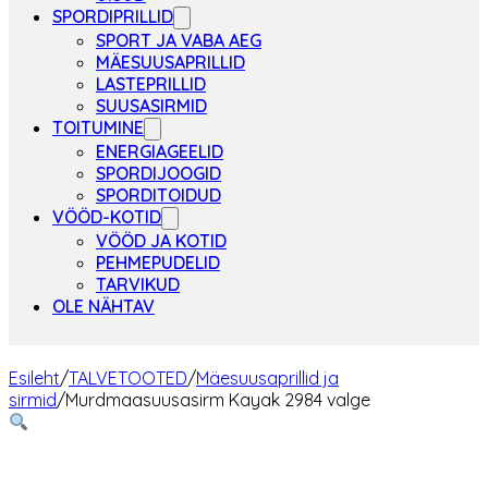
SPORDIPRILLID
SPORT JA VABA AEG
MÄESUUSAPRILLID
LASTEPRILLID
SUUSASIRMID
TOITUMINE
ENERGIAGEELID
SPORDIJOOGID
SPORDITOIDUD
VÖÖD-KOTID
VÖÖD JA KOTID
PEHMEPUDELID
TARVIKUD
OLE NÄHTAV
Esileht
/
TALVETOOTED
/
Mäesuusaprillid ja
sirmid
/
Murdmaasuusasirm Kayak 2984 valge