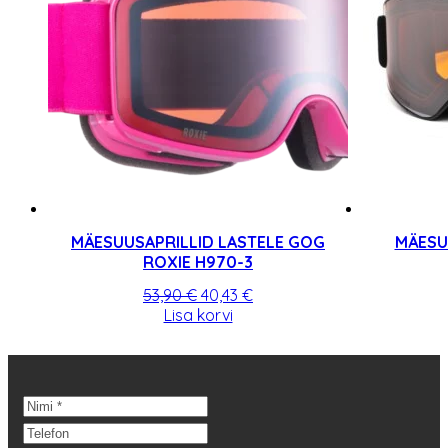
MÄESUUSAPRILLID LASTELE GOG
MÄESUU
ROXIE H970-3
Algne
Praegune
53,90
€
40,43
€
hind
hind
Lisa korvi
oli:
on:
53,90 €.
40,43 €.