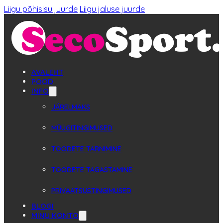
Liigu põhisisu juurde
Liigu jaluse juurde
AVALEHT
POOD
INFO
JÄRELMAKS
MÜÜGITINGIMUSED
TOODETE TARNIMINE
TOODETE TAGASTAMINE
PRIVAATSUSTINGIMUSED
BLOGI
MINU KONTO