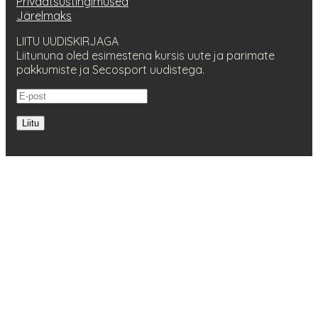
Privaatsustingimused
Järelmaks
LIITU UUDISKIRJAGA
Liitununa oled esimestena kursis uute ja parimate
pakkumiste ja Secosport uudistega.
Liitu