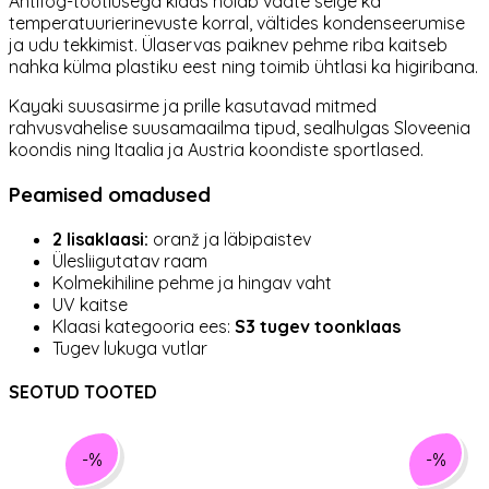
Antifog-töötlusega klaas hoiab vaate selge ka
temperatuurierinevuste korral, vältides kondenseerumise
ja udu tekkimist. Ülaservas paiknev pehme riba kaitseb
nahka külma plastiku eest ning toimib ühtlasi ka higiribana.
Kayaki suusasirme ja prille kasutavad mitmed
rahvusvahelise suusamaailma tipud, sealhulgas Sloveenia
koondis ning Itaalia ja Austria koondiste sportlased.
Peamised omadused
2 lisaklaasi:
oranž ja läbipaistev
Ülesliigutatav raam
Kolmekihiline pehme ja hingav vaht
UV kaitse
Klaasi kategooria ees:
S3 tugev toonklaas
Tugev lukuga vutlar
SEOTUD TOOTED
-%
-%