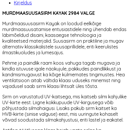
Kirjeldus
MURDMAASUUSASIRM KAYAK 2984 VALGE
Murdmaasuusasirm Kayak on loodud eelkõige
murdmaasuusatamise entusiastidele ning ühendab endas
läbimõeldud disaini, kaasaegse tehnoloogia ja
kvaliteetsed materjalid. Suusasirm on praktiline ja mugav
alternatiiv klassikalistele suusaprillidele, eriti keerulistes
ilmastikuoludes ja lumesajus.
Pehme ja paindlik raam koos vahuga tagab mugava ja
kindla istuvuse igale näokujule, pakkudes paindlikkust ja
kandmismugavust ka kõige külmemates tingimustes. Hea
ventilatsioon aitab vältida klaasi uduseks minemist ning
vajadusel saab sirmi klaasi lihtsalt üles tõsta.
Sirm on varustatud UV-kaitsega, mis kaitseb silmi kahjulike
UV-kiirte eest. Liigne kokkupuude UV-kiirgusega võib
põhjustada silmahaigusi. Lisaks pakub sirm kaitset ka
HVB-kiirte (sinise valguse) eest, mis uuringute kohaselt
võivad soodustada silmakahjustusi, eriti lastel ja eakatel.