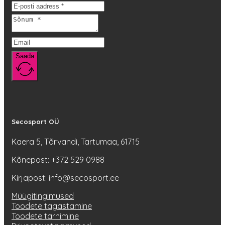
Saada
Secosport OÜ
Kaera 5, Tõrvandi, Tartumaa, 61715
Kõnepost: +372 529 0988
Kirjapost: info@secosport.ee
Müügitingimused
Toodete tagastamine
Toodete tarnimine