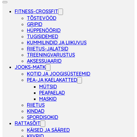
FITNESS-CROSSFIT
TÕSTEVÖÖD
GRIPID
HÜPPENÖÖRID
TUGISIDEMED
KUMMILINDID JA LIIKUVUS
RIIETUS-JALATSID
TREENINGVARUSTUS
AKSESSUAARID
JOOKS-MATK
KOTID JA JOOGISÜSTEEMID
PEA-JA KAELAKATTED
MÜTSID
PEAPAELAD
MASKID
RIIETUS
KINDAD
SPORDISOKID
RATTASÕIT
KÄISED JA SÄÄRED
KIIVRID