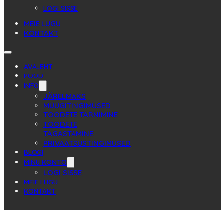
LOGI SISSE
MEIE LUGU
KONTAKT
AVALEHT
POOD
INFO
JÄRELMAKS
MÜÜGITINGIMUSED
TOODETE TARNIMINE
TOODETE
TAGASTAMINE
PRIVAATSUSTINGIMUSED
BLOGI
MINU KONTO
LOGI SISSE
MEIE LUGU
KONTAKT