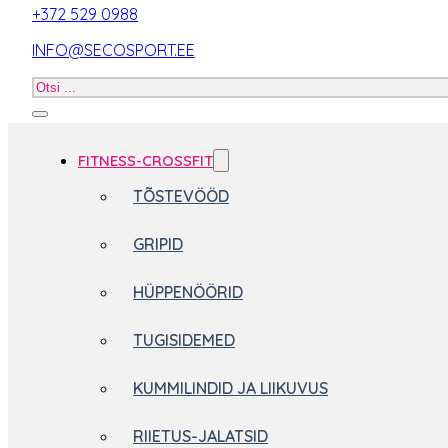
+372 529 0988
INFO@SECOSPORT.EE
Otsi
toodet
FITNESS-CROSSFIT
TÕSTEVÖÖD
GRIPID
HÜPPENÖÖRID
TUGISIDEMED
KUMMILINDID JA LIIKUVUS
RIIETUS-JALATSID