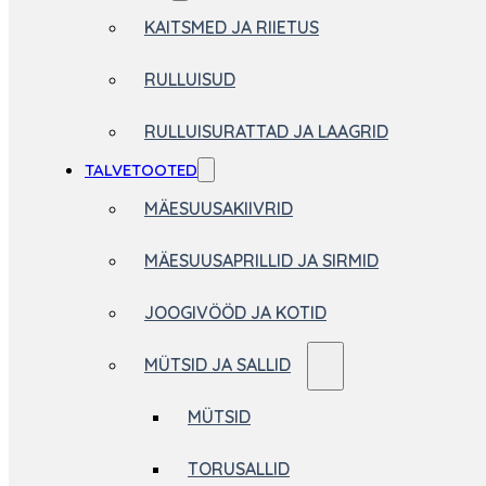
KAITSMED JA RIIETUS
RULLUISUD
RULLUISURATTAD JA LAAGRID
TALVETOOTED
MÄESUUSAKIIVRID
MÄESUUSAPRILLID JA SIRMID
JOOGIVÖÖD JA KOTID
MÜTSID JA SALLID
MÜTSID
TORUSALLID