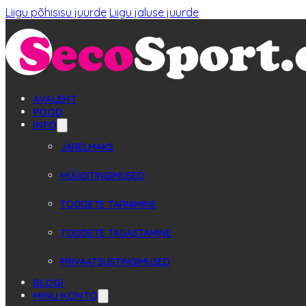
Liigu põhisisu juurde
Liigu jaluse juurde
AVALEHT
POOD
INFO
JÄRELMAKS
MÜÜGITINGIMUSED
TOODETE TARNIMINE
TOODETE TAGASTAMINE
PRIVAATSUSTINGIMUSED
BLOGI
MINU KONTO