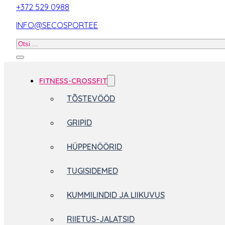
+372 529 0988
INFO@SECOSPORT.EE
Otsi
toodet
FITNESS-CROSSFIT
TÕSTEVÖÖD
GRIPID
HÜPPENÖÖRID
TUGISIDEMED
KUMMILINDID JA LIIKUVUS
RIIETUS-JALATSID