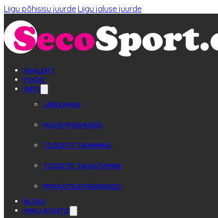
Liigu põhisisu juurde
Liigu jaluse juurde
AVALEHT
POOD
INFO
JÄRELMAKS
MÜÜGITINGIMUSED
TOODETE TARNIMINE
TOODETE TAGASTAMINE
PRIVAATSUSTINGIMUSED
BLOGI
MINU KONTO