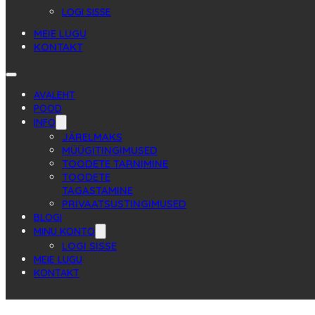
LOGI SISSE
MEIE LUGU
KONTAKT
AVALEHT
POOD
INFO
JÄRELMAKS
MÜÜGITINGIMUSED
TOODETE TARNIMINE
TOODETE
TAGASTAMINE
PRIVAATSUSTINGIMUSED
BLOGI
MINU KONTO
LOGI SISSE
MEIE LUGU
KONTAKT