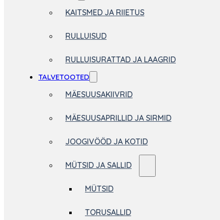
KAITSMED JA RIIETUS
RULLUISUD
RULLUISURATTAD JA LAAGRID
TALVETOOTED
MÄESUUSAKIIVRID
MÄESUUSAPRILLID JA SIRMID
JOOGIVÖÖD JA KOTID
MÜTSID JA SALLID
MÜTSID
TORUSALLID