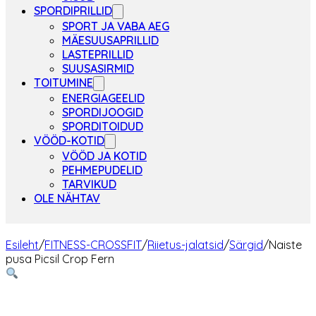
SPORDIPRILLID
SPORT JA VABA AEG
MÄESUUSAPRILLID
LASTEPRILLID
SUUSASIRMID
TOITUMINE
ENERGIAGEELID
SPORDIJOOGID
SPORDITOIDUD
VÖÖD-KOTID
VÖÖD JA KOTID
PEHMEPUDELID
TARVIKUD
OLE NÄHTAV
Esileht
/
FITNESS-CROSSFIT
/
Riietus-jalatsid
/
Särgid
/
Naiste
pusa Picsil Crop Fern