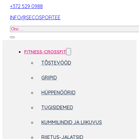
+372 529 0988
INFO@SECOSPORT.EE
Otsi
toodet
FITNESS-CROSSFIT
TÕSTEVÖÖD
GRIPID
HÜPPENÖÖRID
TUGISIDEMED
KUMMILINDID JA LIIKUVUS
RIIETUS-JALATSID