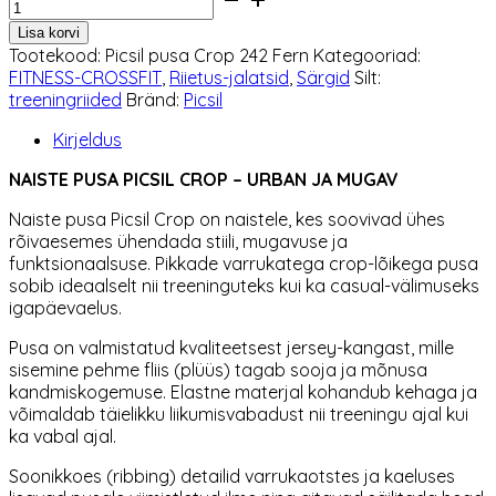
pusa
Lisa korvi
Picsil
Tootekood:
Picsil pusa Crop 242 Fern
Kategooriad:
Crop
FITNESS-CROSSFIT
,
Riietus-jalatsid
,
Särgid
Silt:
Fern
treeningriided
Bränd:
Picsil
kogus
Kirjeldus
NAISTE PUSA PICSIL CROP – URBAN JA MUGAV
Naiste pusa Picsil Crop on naistele, kes soovivad ühes
rõivaesemes ühendada stiili, mugavuse ja
funktsionaalsuse. Pikkade varrukatega crop-lõikega pusa
sobib ideaalselt nii treeninguteks kui ka casual-välimuseks
igapäevaelus.
Pusa on valmistatud kvaliteetsest jersey-kangast, mille
sisemine pehme fliis (plüüs) tagab sooja ja mõnusa
kandmiskogemuse. Elastne materjal kohandub kehaga ja
võimaldab täielikku liikumisvabadust nii treeningu ajal kui
ka vabal ajal.
Soonikkoes (ribbing) detailid varrukaotstes ja kaeluses