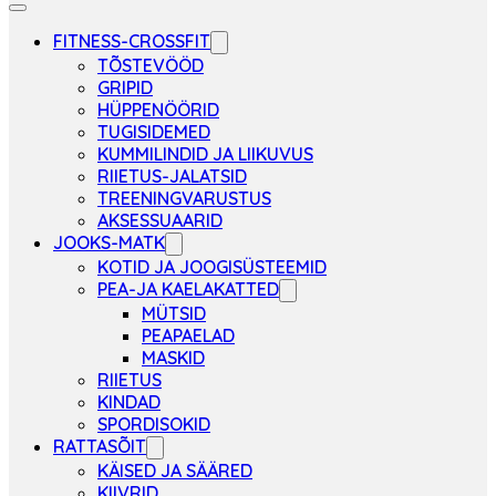
FITNESS-CROSSFIT
TÕSTEVÖÖD
GRIPID
HÜPPENÖÖRID
TUGISIDEMED
KUMMILINDID JA LIIKUVUS
RIIETUS-JALATSID
TREENINGVARUSTUS
AKSESSUAARID
JOOKS-MATK
KOTID JA JOOGISÜSTEEMID
PEA-JA KAELAKATTED
MÜTSID
PEAPAELAD
MASKID
RIIETUS
KINDAD
SPORDISOKID
RATTASÕIT
KÄISED JA SÄÄRED
KIIVRID