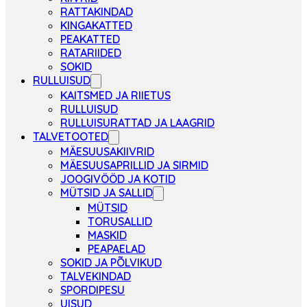
RATTAKINDAD
KINGAKATTED
PEAKATTED
RATARIIDED
SOKID
RULLUISUD
KAITSMED JA RIIETUS
RULLUISUD
RULLUISURATTAD JA LAAGRID
TALVETOOTED
MÄESUUSAKIIVRID
MÄESUUSAPRILLID JA SIRMID
JOOGIVÖÖD JA KOTID
MÜTSID JA SALLID
MÜTSID
TORUSALLID
MASKID
PEAPAELAD
SOKID JA PÕLVIKUD
TALVEKINDAD
SPORDIPESU
UISUD