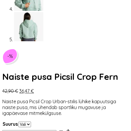
-%
Naiste pusa Picsil Crop Fern
Algne
Praegune
42,90
€
36,47
€
hind
hind
Naiste pusa Picsil Crop Urban-stiilis lühike kapuutsiga
oli:
on:
naiste pusa, mis ühendab sportliku mugavuse ja
42,90 €.
36,47 €.
igapäevase mitmekülgsuse.
Suurus
Naiste