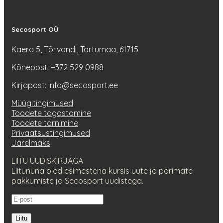
Secosport OÜ
Kaera 5, Tõrvandi, Tartumaa, 61715
Kõnepost: +372 529 0988
Kirjapost: info@secosport.ee
Müügitingimused
Toodete tagastamine
Toodete tarnimine
Privaatsustingimused
Järelmaks
LIITU UUDISKIRJAGA
Liitununa oled esimestena kursis uute ja parimate
pakkumiste ja Secosport uudistega.
Liitu