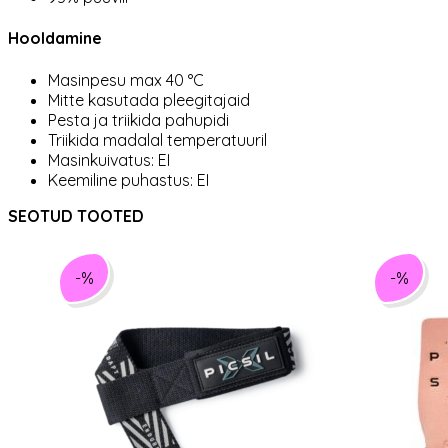
Hooldamine
Masinpesu max 40 °C
Mitte kasutada pleegitajaid
Pesta ja triikida pahupidi
Triikida madalal temperatuuril
Masinkuivatus: EI
Keemiline puhastus: EI
SEOTUD TOOTED
-%
-%