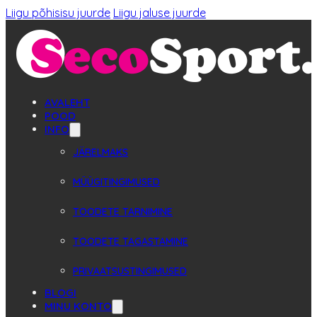
Liigu põhisisu juurde
Liigu jaluse juurde
AVALEHT
POOD
INFO
JÄRELMAKS
MÜÜGITINGIMUSED
TOODETE TARNIMINE
TOODETE TAGASTAMINE
PRIVAATSUSTINGIMUSED
BLOGI
MINU KONTO