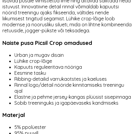
lisavad pusale viimistletud ilme ning aitavad säilitada head
istuvust. Innovatiivne detail rinnal võimaldab kapuutsi
nöörid treeningu ajaks fikseerida, vältides nende
liikumisest tingitud segamist. Lühike crop-lõige loob
modernse ja noorusliku silueti, mida on lihtne kombineerida
retuuside, jogger-pükste või teksadega.
Naiste pusa Picsil Crop omadused
Urban ja mugav disain
Lühike crop-lõige
Kapuuts reguleeritava nööriga
Eesmine tasku
Ribbing-detailid varrukaotstes ja kaeluses
Rinnal logo/detail nööride kinnitamiseks treeningu
ajal
Elastne ja pehme jersey-kangas plüüsist sisepinnaga
Sobib treeninguks ja igapäevaseks kandmiseks
Materjal
5% ppolüester
95% puuvill