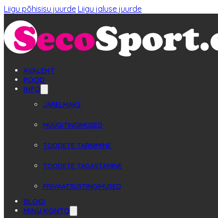
Liigu põhisisu juurde
Liigu jaluse juurde
AVALEHT
POOD
INFO
JÄRELMAKS
MÜÜGITINGIMUSED
TOODETE TARNIMINE
TOODETE TAGASTAMINE
PRIVAATSUSTINGIMUSED
BLOGI
MINU KONTO