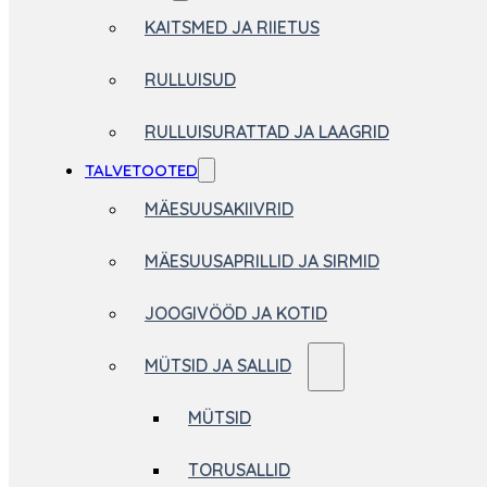
KAITSMED JA RIIETUS
RULLUISUD
RULLUISURATTAD JA LAAGRID
TALVETOOTED
MÄESUUSAKIIVRID
MÄESUUSAPRILLID JA SIRMID
JOOGIVÖÖD JA KOTID
MÜTSID JA SALLID
MÜTSID
TORUSALLID