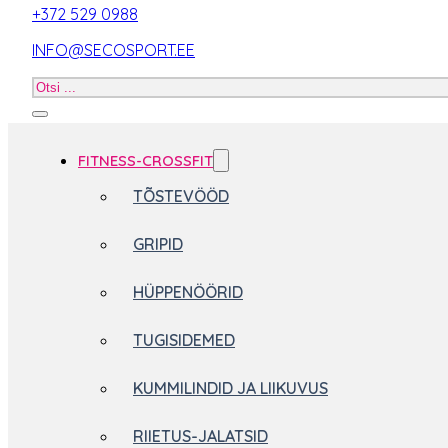
+372 529 0988
INFO@SECOSPORT.EE
Otsi
toodet
FITNESS-CROSSFIT
TÕSTEVÖÖD
GRIPID
HÜPPENÖÖRID
TUGISIDEMED
KUMMILINDID JA LIIKUVUS
RIIETUS-JALATSID