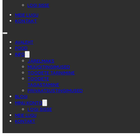
LOGI SISSE
MEIE LUGU
KONTAKT
AVALEHT
POOD
INFO
JÄRELMAKS
MÜÜGITINGIMUSED
TOODETE TARNIMINE
TOODETE
TAGASTAMINE
PRIVAATSUSTINGIMUSED
BLOGI
MINU KONTO
LOGI SISSE
MEIE LUGU
KONTAKT