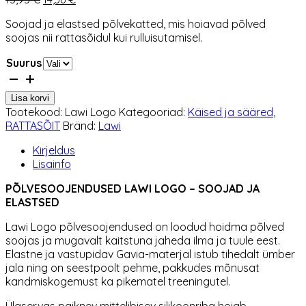
hind
hind
Soojad ja elastsed põlvekatted, mis hoiavad põlved
oli:
on:
soojas nii rattasõidul kui rulluisutamisel.
15,95 €.
14,36 €.
Suurus
Põlvesoojendused
Lawi
Lisa korvi
Logo
Tootekood:
Lawi Logo
Kategooriad:
Käised ja sääred
,
kogus
RATTASÕIT
Bränd:
Lawi
Kirjeldus
Lisainfo
PÕLVESOOJENDUSED LAWI LOGO – SOOJAD JA
ELASTSED
Lawi Logo põlvesoojendused on loodud hoidma põlved
soojas ja mugavalt kaitstuna jaheda ilma ja tuule eest.
Elastne ja vastupidav Gavia-materjal istub tihedalt ümber
jala ning on seestpoolt pehme, pakkudes mõnusat
kandmiskogemust ka pikematel treeningutel.