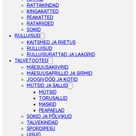
RATTAKINDAD
KINGAKATTED
PEAKATTED
RATARIIDED
SOKID
RULLUISUD
KAITSMED JA RIIETUS
RULLUISUD
RULLUISURATTAD JA LAAGRID
TALVETOOTED
MÄESUUSAKIIVRID
MÄESUUSAPRILLID JA SIRMID
JOOGIVÖÖD JA KOTID
MÜTSID JA SALLID
MÜTSID
TORUSALLID
MASKID
PEAPAELAD
SOKID JA PÕLVIKUD
TALVEKINDAD
SPORDIPESU
UISUD