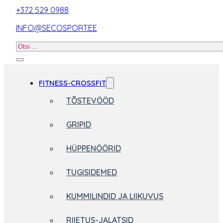
+372 529 0988
INFO@SECOSPORT.EE
Otsi
toodet
FITNESS-CROSSFIT
TÕSTEVÖÖD
GRIPID
HÜPPENÖÖRID
TUGISIDEMED
KUMMILINDID JA LIIKUVUS
RIIETUS-JALATSID