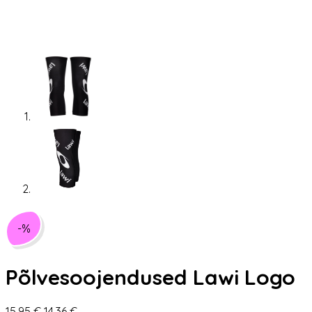
-%
Põlvesoojendused Lawi Logo
Algne
Praegune
15,95
€
14,36
€