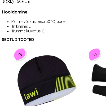
3 (XL)
50+ cm
Hooldamine
Masin- või käsipesu 30 °C juures
Triikimine: EI
Trummelkuivatus: EI
SEOTUD TOOTED
-%
-%