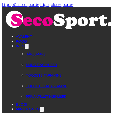
Liigu põhisisu juurde
Liigu jaluse juurde
AVALEHT
POOD
INFO
JÄRELMAKS
MÜÜGITINGIMUSED
TOODETE TARNIMINE
TOODETE TAGASTAMINE
PRIVAATSUSTINGIMUSED
BLOGI
MINU KONTO