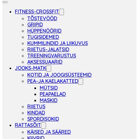
FITNESS-CROSSFIT
TÕSTEVÖÖD
GRIPID
HÜPPENÖÖRID
TUGISIDEMED
KUMMILINDID JA LIIKUVUS
RIIETUS-JALATSID
TREENINGVARUSTUS
AKSESSUAARID
JOOKS-MATK
KOTID JA JOOGISÜSTEEMID
PEA-JA KAELAKATTED
MÜTSID
PEAPAELAD
MASKID
RIIETUS
KINDAD
SPORDISOKID
RATTASÕIT
KÄISED JA SÄÄRED
KIIVRID