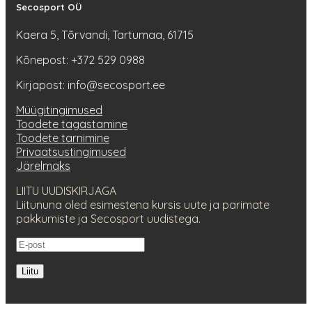
Secosport OÜ
Kaera 5, Tõrvandi, Tartumaa, 61715
Kõnepost: +372 529 0988
Kirjapost: info@secosport.ee
Müügitingimused
Toodete tagastamine
Toodete tarnimine
Privaatsustingimused
Järelmaks
LIITU UUDISKIRJAGA
Liitununa oled esimestena kursis uute ja parimate
pakkumiste ja Secosport uudistega.
Liitu