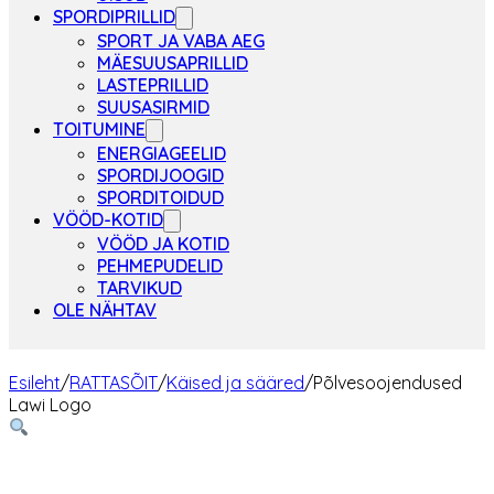
SPORDIPRILLID
SPORT JA VABA AEG
MÄESUUSAPRILLID
LASTEPRILLID
SUUSASIRMID
TOITUMINE
ENERGIAGEELID
SPORDIJOOGID
SPORDITOIDUD
VÖÖD-KOTID
VÖÖD JA KOTID
PEHMEPUDELID
TARVIKUD
OLE NÄHTAV
Esileht
/
RATTASÕIT
/
Käised ja sääred
/
Põlvesoojendused
Lawi Logo