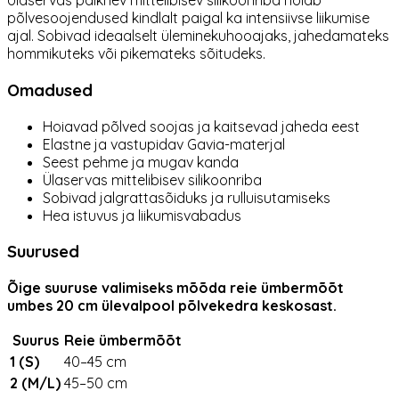
Ülaservas paiknev mittelibisev silikoonriba hoiab
põlvesoojendused kindlalt paigal ka intensiivse liikumise
ajal. Sobivad ideaalselt üleminekuhooajaks, jahedamateks
hommikuteks või pikemateks sõitudeks.
Omadused
Hoiavad põlved soojas ja kaitsevad jaheda eest
Elastne ja vastupidav Gavia-materjal
Seest pehme ja mugav kanda
Ülaservas mittelibisev silikoonriba
Sobivad jalgrattasõiduks ja rulluisutamiseks
Hea istuvus ja liikumisvabadus
Suurused
Õige suuruse valimiseks mõõda reie ümbermõõt
umbes 20 cm ülevalpool põlvekedra keskosast.
Suurus
Reie ümbermõõt
1 (S)
40–45 cm
2 (M/L)
45–50 cm