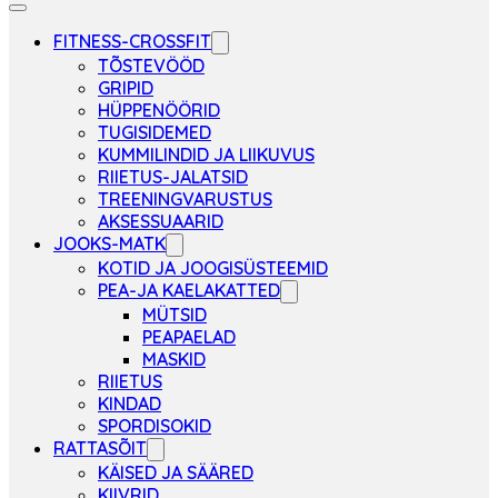
FITNESS-CROSSFIT
TÕSTEVÖÖD
GRIPID
HÜPPENÖÖRID
TUGISIDEMED
KUMMILINDID JA LIIKUVUS
RIIETUS-JALATSID
TREENINGVARUSTUS
AKSESSUAARID
JOOKS-MATK
KOTID JA JOOGISÜSTEEMID
PEA-JA KAELAKATTED
MÜTSID
PEAPAELAD
MASKID
RIIETUS
KINDAD
SPORDISOKID
RATTASÕIT
KÄISED JA SÄÄRED
KIIVRID