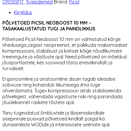
CROSSFIT
,
Tugisidemed
Bränd:
Picsil
kogus
Kirjeldus
PÕLVETOED PICSIL NEOBOOST 10 MM –
TASAKAALUSTATUD TUGI JA PAINDLIKKUS
Põlvetoed Picsil Neoboost 10 mm on valmistatud kõrge
tihedusega jäigast neopreenist, et pakkuda maksimaalset
kompressiooni, stabiilsust ja kaitset kõige nõudlikumate
treeningute ja võistluste ajal. Need põlvetoed on mõeldud
jõusportlastele, kes soovivad tõsta enesekindlalt ja
turvaliselt.
Ergonoomiline ja anatoomiline disain tagab ideaalse
sobivuse ning kohandub liikumisega ilma tuge
ohverdamata. Tugev kompressioon aitab stabiliseerida
põlveliigest, vähendada vigastuste riski ning parandada
jõuülekannet raskete tõstete ajal.
Tänu tugevdatud õmblustele ja libisemiskindlale
sisepinnale püsivad põlvetoed kindlalt paigal ka
dünaamiliste WODide ja intensiivsete seeriate ajal.