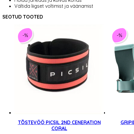
Vältida liigset voltimist ja väänamist
SEOTUD TOOTED
-%
-%
TÕSTEVÖÖ PICSIL 2ND CENERATION
GRIPI
CORAL