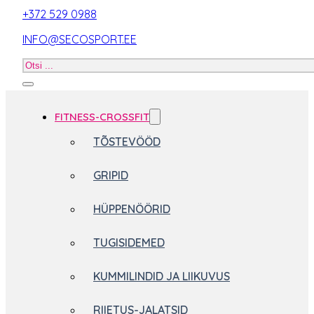
+372 529 0988
INFO@SECOSPORT.EE
Otsi
toodet
FITNESS-CROSSFIT
TÕSTEVÖÖD
GRIPID
HÜPPENÖÖRID
TUGISIDEMED
KUMMILINDID JA LIIKUVUS
RIIETUS-JALATSID