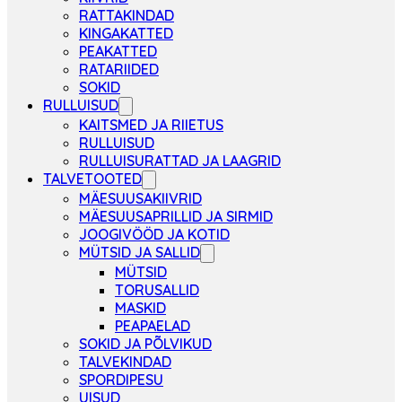
RATTAKINDAD
KINGAKATTED
PEAKATTED
RATARIIDED
SOKID
RULLUISUD
KAITSMED JA RIIETUS
RULLUISUD
RULLUISURATTAD JA LAAGRID
TALVETOOTED
MÄESUUSAKIIVRID
MÄESUUSAPRILLID JA SIRMID
JOOGIVÖÖD JA KOTID
MÜTSID JA SALLID
MÜTSID
TORUSALLID
MASKID
PEAPAELAD
SOKID JA PÕLVIKUD
TALVEKINDAD
SPORDIPESU
UISUD