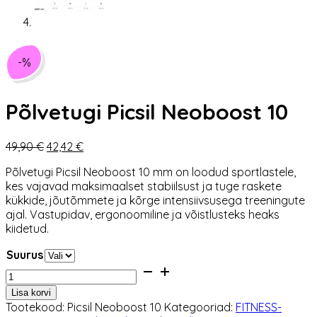
-%
Põlvetugi Picsil Neoboost 10
Algne
Praegune
49,90
€
42,42
€
hind
hind
Põlvetugi Picsil Neoboost 10 mm on loodud sportlastele,
oli:
on:
kes vajavad maksimaalset stabiilsust ja tuge raskete
49,90 €.
42,42 €.
kükkide, jõutõmmete ja kõrge intensiivsusega treeningute
ajal. Vastupidav, ergonoomiline ja võistlusteks heaks
kiidetud.
Suurus
Põlvetugi
Picsil
Lisa korvi
Neoboost
Tootekood:
Picsil Neoboost 10
Kategooriad:
FITNESS-
10