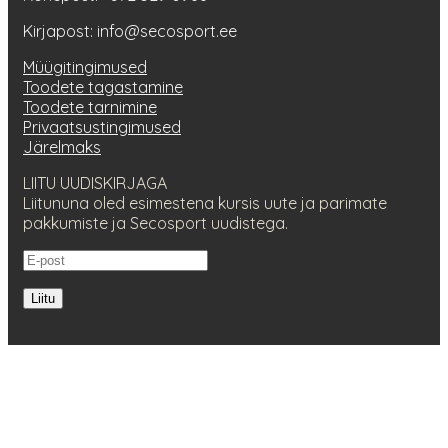
Kirjapost: info@secosport.ee
Müügitingimused
Toodete tagastamine
Toodete tarnimine
Privaatsustingimused
Järelmaks
LIITU UUDISKIRJAGA
Liitununa oled esimestena kursis uute ja parimate
pakkumiste ja Secosport uudistega.
Liitu