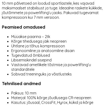
10 mm põlvetoed on loodud sportlastele, kes vajavad
maksimaalset stabiilsust ja tuge. Ideaalne raskete kükkide,
jõutõmmete ja powerlifting’u jaoks. Pakuvad tugevamat
kompressiooni kui 7 mm versioon.
Peamised omadused
Müüakse paarina – 2tk
Kõrge tihedusega jäik neopreen
Ühtlane ja tõhus kompressioon
Ergonoomiline ja anatoomiline disain
Tugevdatud õmblused
Libisemiskindel sisepind
Vastavad ametlikele tõstmise ja powerlifting’u
standarditele
Sobivad treeninguks ja võistlusteks
Tehnilised andmed
Paksus: 10 mm
Materjal: 100% kõrge jõudlusega CR-neopreen
Kasutus: jõusaal, CrossFit, Hyrox, kükid ja kõrge