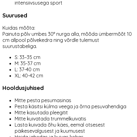
intensiivsusega sport
Suurused
Kuidas mõõta:
Painuta põlv umbes 30° nurga alla, mõõda ümbermõõt 10
cm allpool põlvekedra ning võrdle tulemust
suurustabeliga.
S: 33–35 cm
M: 35-37 cm
L: 37-40 cm
XL: 40-42 cm
Hooldusjuhised
Mitte pesta pesumasinas
Pesta käsitsi külma veega ja õrna pesuvahendiga
Mitte kasutada pleegitit
Mitte kuivatada trummelkuivatis
Lasta kuivada õhu käes, eemal otsesest
päikesevalgusest ja kuumusest
Hoida jahedas ja kuivas kohas