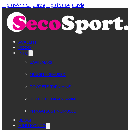
Liigu põhisisu juurde
Liigu jaluse juurde
AVALEHT
POOD
INFO
JÄRELMAKS
MÜÜGITINGIMUSED
TOODETE TARNIMINE
TOODETE TAGASTAMINE
PRIVAATSUSTINGIMUSED
BLOGI
MINU KONTO