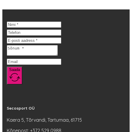
oli:
tootel
on:
44,90 €.
on
31,95 €.
mitu
varianti.
Valikuid
saab
teha
tootelehel.
Saada
Secosport OÜ
Kaera 5, Tõrvandi, Tartumaa, 61715
Kõnepost: +372 529 0988