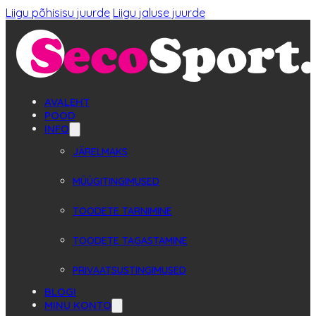
Liigu põhisisu juurde
Liigu jaluse juurde
AVALEHT
POOD
INFO
JÄRELMAKS
MÜÜGITINGIMUSED
TOODETE TARNIMINE
TOODETE TAGASTAMINE
PRIVAATSUSTINGIMUSED
BLOGI
MINU KONTO