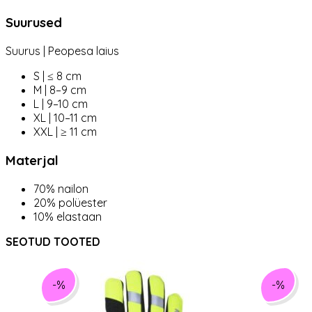
Suurused
Suurus | Peopesa laius
S | ≤ 8 cm
M | 8–9 cm
L | 9–10 cm
XL | 10–11 cm
XXL | ≥ 11 cm
Materjal
70% nailon
20% polüester
10% elastaan
SEOTUD TOOTED
-%
-%