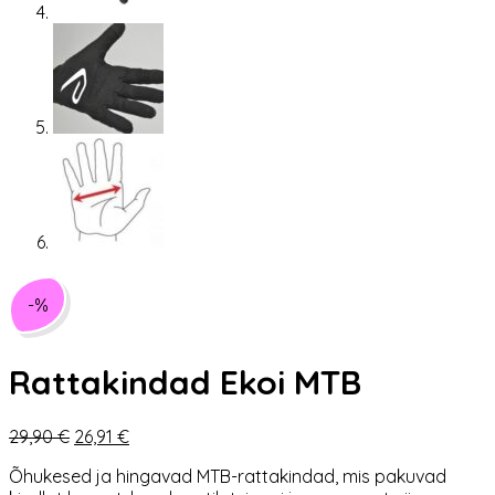
-%
Rattakindad Ekoi MTB
Algne
Praegune
29,90
€
26,91
€
hind
hind
Õhukesed ja hingavad MTB-rattakindad, mis pakuvad
oli:
on: