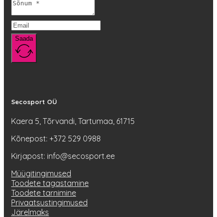
Saada
Secosport OÜ
Kaera 5, Tõrvandi, Tartumaa, 61715
Kõnepost: +372 529 0988
Kirjapost: info@secosport.ee
Müügitingimused
Toodete tagastamine
Toodete tarnimine
Privaatsustingimused
Järelmaks