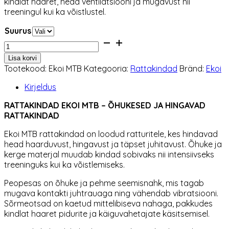
kindlat haaret, head ventilatsiooni ja mugavust nii
29,90 €.
26,91 €.
treeningul kui ka võistlustel.
Suurus
Rattakindad
Ekoi
Lisa korvi
MTB
Tootekood:
Ekoi MTB
Kategooria:
Rattakindad
Bränd:
Ekoi
kogus
Kirjeldus
RATTAKINDAD EKOI MTB – ÕHUKESED JA HINGAVAD
RATTAKINDAD
Ekoi MTB rattakindad on loodud ratturitele, kes hindavad
head haarduvust, hingavust ja täpset juhitavust. Õhuke ja
kerge materjal muudab kindad sobivaks nii intensiivseks
treeninguks kui ka võistlemiseks.
Peopesas on õhuke ja pehme seemisnahk, mis tagab
mugava kontakti juhtrauaga ning vähendab vibratsiooni.
Sõrmeotsad on kaetud mittelibiseva nahaga, pakkudes
kindlat haaret pidurite ja käiguvahetajate käsitsemisel.