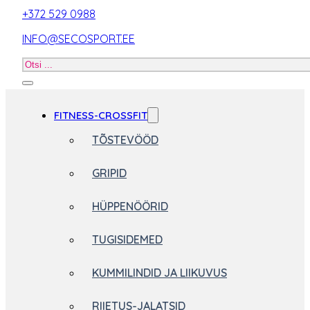
+372 529 0988
INFO@SECOSPORT.EE
Otsi
toodet
FITNESS-CROSSFIT
TÕSTEVÖÖD
GRIPID
HÜPPENÖÖRID
TUGISIDEMED
KUMMILINDID JA LIIKUVUS
RIIETUS-JALATSID