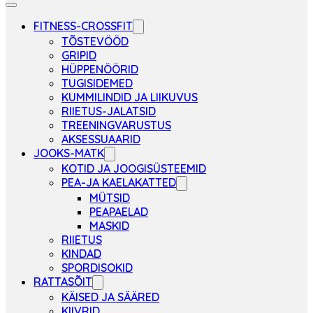
FITNESS-CROSSFIT
TÕSTEVÖÖD
GRIPID
HÜPPENÖÖRID
TUGISIDEMED
KUMMILINDID JA LIIKUVUS
RIIETUS-JALATSID
TREENINGVARUSTUS
AKSESSUAARID
JOOKS-MATK
KOTID JA JOOGISÜSTEEMID
PEA-JA KAELAKATTED
MÜTSID
PEAPAELAD
MASKID
RIIETUS
KINDAD
SPORDISOKID
RATTASÕIT
KÄISED JA SÄÄRED
KIIVRID