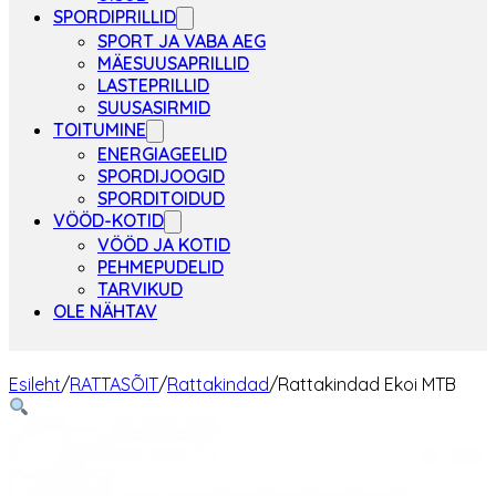
SPORDIPRILLID
SPORT JA VABA AEG
MÄESUUSAPRILLID
LASTEPRILLID
SUUSASIRMID
TOITUMINE
ENERGIAGEELID
SPORDIJOOGID
SPORDITOIDUD
VÖÖD-KOTID
VÖÖD JA KOTID
PEHMEPUDELID
TARVIKUD
OLE NÄHTAV
Esileht
/
RATTASÕIT
/
Rattakindad
/
Rattakindad Ekoi MTB