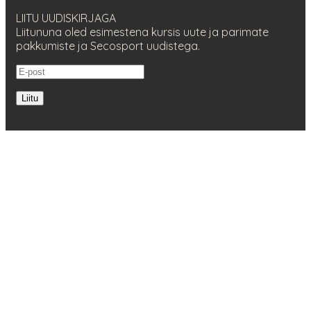
LIITU UUDISKIRJAGA
Liitununa oled esimestena kursis uute ja parimate
pakkumiste ja Secosport uudistega.
Liitu