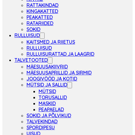
RATTAKINDAD
KINGAKATTED
PEAKATTED
RATARIIDED
SOKID
RULLUISUD
KAITSMED JA RIIETUS
RULLUISUD
RULLUISURATTAD JA LAAGRID
TALVETOOTED
MÄESUUSAKIIVRID
MÄESUUSAPRILLID JA SIRMID
JOOGIVÖÖD JA KOTID
MÜTSID JA SALLID
MÜTSID
TORUSALLID
MASKID
PEAPAELAD
SOKID JA PÕLVIKUD
TALVEKINDAD
SPORDIPESU
UISUD