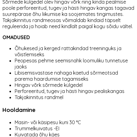
Sõrmede külgedel olev hingav võrk ning kinda pealmise
poole perforeeritud, tugev ja hästi hingav kangas tagavad
suurepärase õhu liikumise ka soojemates tingimustes.
Takjakinnitus randmeosas võimaldab kindaid täpselt
reguleerida ja hoiab need kindlalt paigal kogu sõidu vältel.
OMADUSED
Õhukesed ja kerged rattakindad treeninguks ja
võistlemiseks
Peopesas pehme seemisnahk loomuliku tunnetuse
jaoks
Libisemisvastase nahaga kaetud sõrmeotsad
parema haardumise tagamiseks
Hingav võrk sõrmede külgedel
Perforeeritud, tugev ja hästi hingav pealiskangas
Takjakinnitus randmel
Hooldamine
Masin- või käsipesu kuni 30 °C
Trummelkuivatus -EI
Kuivatada õhu käes