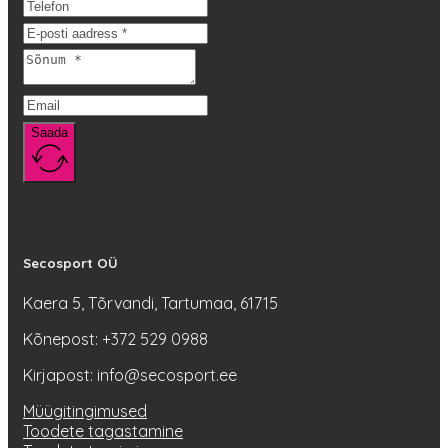
saab
teha
tootelehel.
Saada
Secosport OÜ
Kaera 5, Tõrvandi, Tartumaa, 61715
Kõnepost: +372 529 0988
Kirjapost: info@secosport.ee
Müügitingimused
Toodete tagastamine