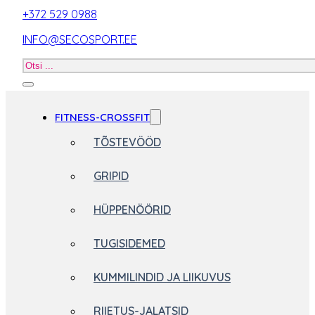
+372 529 0988
INFO@SECOSPORT.EE
Otsi
toodet
FITNESS-CROSSFIT
TÕSTEVÖÖD
GRIPID
HÜPPENÖÖRID
TUGISIDEMED
KUMMILINDID JA LIIKUVUS
RIIETUS-JALATSID