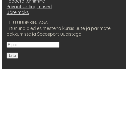
Toodete tarnimine
Privaatsustingimused
Järelmaks
LIITU UUDISKIRJAGA
Liitununa oled esimestena kursis uute ja parimate
pakkumiste ja Secosport uudistega.
Liitu