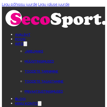
Liigu põhisisu juurde
Liigu jaluse juurde
AVALEHT
POOD
INFO
JÄRELMAKS
MÜÜGITINGIMUSED
TOODETE TARNIMINE
TOODETE TAGASTAMINE
PRIVAATSUSTINGIMUSED
BLOGI
MINU KONTO