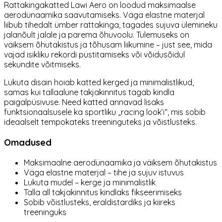
Rattakingakatted Lawi Aero on loodud maksimaalse
aerodünaamika saavutamiseks. Väga elastne materjal
liibub tihedalt ümber rattakinga, tagades sujuva ülemineku
jalanõult jalale ja parema õhuvoolu. Tulemuseks on
väiksem õhutakistus ja tõhusam liikumine – just see, mida
vajad isikliku rekordi püstitamiseks või võidusõidul
sekundite võitmiseks.
Lukuta disain hoiab katted kerged ja minimalistlikud,
samas kui tallaalune takjakinnitus tagab kindla
paigalpüsivuse. Need katted annavad lisaks
funktsionaalsusele ka sportliku „racing look’i“, mis sobib
ideaalselt tempokateks treeninguteks ja võistlusteks.
Omadused
Maksimaalne aerodünaamika ja väiksem õhutakistus
Väga elastne materjal – tihe ja sujuv istuvus
Lukuta mudel – kerge ja minimalistlik
Talla all takjakinnitus kindlaks fikseerimiseks
Sobib võistlusteks, eraldistardiks ja kiireks
treeninguks