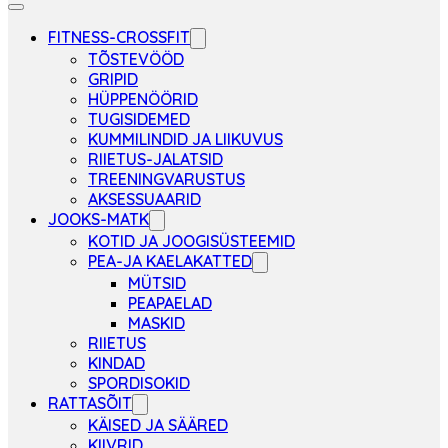
FITNESS-CROSSFIT
TÕSTEVÖÖD
GRIPID
HÜPPENÖÖRID
TUGISIDEMED
KUMMILINDID JA LIIKUVUS
RIIETUS-JALATSID
TREENINGVARUSTUS
AKSESSUAARID
JOOKS-MATK
KOTID JA JOOGISÜSTEEMID
PEA-JA KAELAKATTED
MÜTSID
PEAPAELAD
MASKID
RIIETUS
KINDAD
SPORDISOKID
RATTASÕIT
KÄISED JA SÄÄRED
KIIVRID