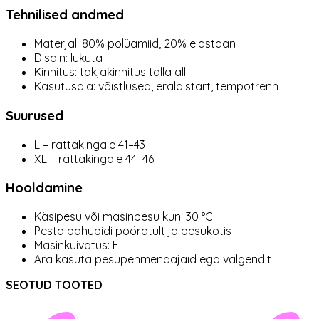
Tehnilised andmed
Materjal: 80% polüamiid, 20% elastaan
Disain: lukuta
Kinnitus: takjakinnitus talla all
Kasutusala: võistlused, eraldistart, tempotrenn
Suurused
L – rattakingale 41–43
XL – rattakingale 44–46
Hooldamine
Käsipesu või masinpesu kuni 30 °C
Pesta pahupidi pööratult ja pesukotis
Masinkuivatus: EI
Ära kasuta pesupehmendajaid ega valgendit
SEOTUD TOOTED