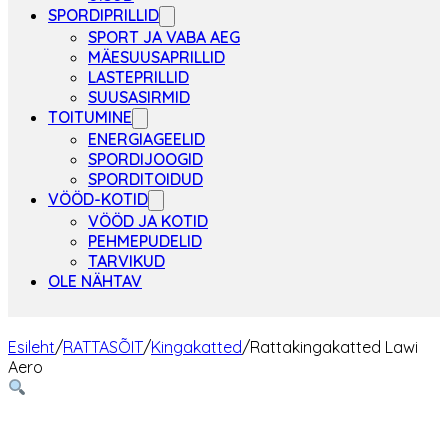
SPORDIPRILLID
SPORT JA VABA AEG
MÄESUUSAPRILLID
LASTEPRILLID
SUUSASIRMID
TOITUMINE
ENERGIAGEELID
SPORDIJOOGID
SPORDITOIDUD
VÖÖD-KOTID
VÖÖD JA KOTID
PEHMEPUDELID
TARVIKUD
OLE NÄHTAV
Esileht
/
RATTASÕIT
/
Kingakatted
/
Rattakingakatted Lawi
Aero