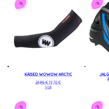
-%
-%
KÄISED WOWOW ARCTIC
JALG
Algne
Praegune
21,95
€
19,76
€
hind
Sellel
hind
Vali
oli:
tootel
on:
21,95 €.
on
19,76 €.
mitu
varianti.
-%
-%