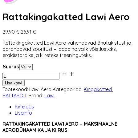
Rattakingakatted Lawi Aero
Algne
Praegune
29,90
€
26,91
€
hind
hind
Rattakingakatted Lawi Aero vähendavad õhutakistust ja
oli:
on:
parandavad sooritust – ideaalne valik võistlusteks,
29,90 €.
26,91 €.
eraldistardiks ja kiireteks treeninguteks.
Suurus
Rattakingakatted
Lawi
Lisa korvi
Aero
Tootekood:
Lawi Aero
Kategooriad:
Kingakatted
,
kogus
RATTASÕIT
Bränd:
Lawi
Kirjeldus
Lisainfo
RATTAKINGAKATTED LAWI AERO – MAKSIMAALNE
AERODÜNAAMIKA JA KIIRUS