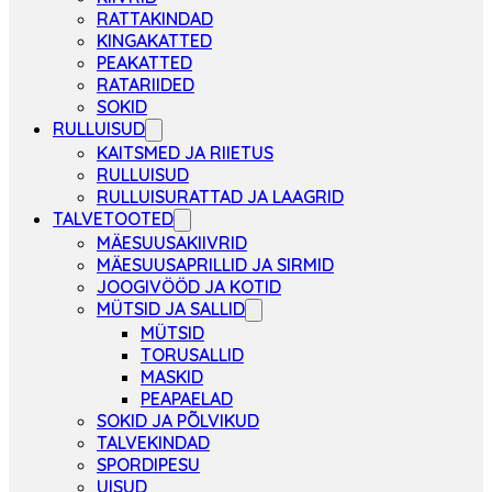
RATTAKINDAD
KINGAKATTED
PEAKATTED
RATARIIDED
SOKID
RULLUISUD
KAITSMED JA RIIETUS
RULLUISUD
RULLUISURATTAD JA LAAGRID
TALVETOOTED
MÄESUUSAKIIVRID
MÄESUUSAPRILLID JA SIRMID
JOOGIVÖÖD JA KOTID
MÜTSID JA SALLID
MÜTSID
TORUSALLID
MASKID
PEAPAELAD
SOKID JA PÕLVIKUD
TALVEKINDAD
SPORDIPESU
UISUD