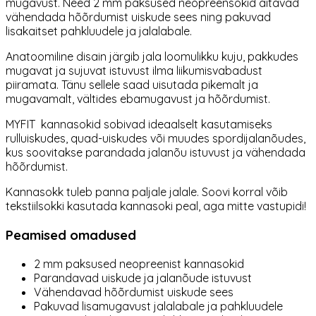
mugavust. Need 2 mm paksused neopreensokid aitavad
vähendada hõõrdumist uiskude sees ning pakuvad
lisakaitset pahkluudele ja jalalabale.
Anatoomiline disain järgib jala loomulikku kuju, pakkudes
mugavat ja sujuvat istuvust ilma liikumisvabadust
piiramata. Tänu sellele saad uisutada pikemalt ja
mugavamalt, vältides ebamugavust ja hõõrdumist.
MYFIT kannasokid sobivad ideaalselt kasutamiseks
rulluiskudes, quad-uiskudes või muudes spordijalanõudes,
kus soovitakse parandada jalanõu istuvust ja vähendada
hõõrdumist.
Kannasokk tuleb panna paljale jalale. Soovi korral võib
tekstiilsokki kasutada kannasoki peal, aga mitte vastupidi!
Peamised omadused
2 mm paksused neopreenist kannasokid
Parandavad uiskude ja jalanõude istuvust
Vähendavad hõõrdumist uiskude sees
Pakuvad lisamugavust jalalabale ja pahkluudele