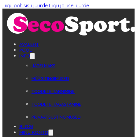
Liigu põhisisu juurde
Liigu jaluse juurde
AVALEHT
POOD
INFO
JÄRELMAKS
MÜÜGITINGIMUSED
TOODETE TARNIMINE
TOODETE TAGASTAMINE
PRIVAATSUSTINGIMUSED
BLOGI
MINU KONTO