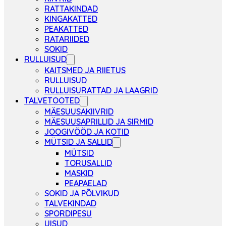
RATTAKINDAD
KINGAKATTED
PEAKATTED
RATARIIDED
SOKID
RULLUISUD
KAITSMED JA RIIETUS
RULLUISUD
RULLUISURATTAD JA LAAGRID
TALVETOOTED
MÄESUUSAKIIVRID
MÄESUUSAPRILLID JA SIRMID
JOOGIVÖÖD JA KOTID
MÜTSID JA SALLID
MÜTSID
TORUSALLID
MASKID
PEAPAELAD
SOKID JA PÕLVIKUD
TALVEKINDAD
SPORDIPESU
UISUD