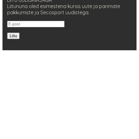
Liitununa oled esimestena kursis uute ja parimate
pakkumiste ja Secosport uudistega.
Liitu