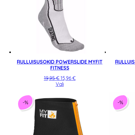
RULLUISUSOKID POWERSLIDE MYFIT
RULLUI
FITNESS
Algne
Praegune
19,95
€
15,96
€
hind
Sellel
hind
Vali
oli:
tootel
on:
19,95 €.
on
15,96 €.
mitu
-%
-%
varianti.
Valikuid
saab
teha
tootelehel.