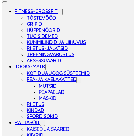
FITNESS-CROSSFIT
TÕSTEVÖÖD
GRIPID
HÜPPENÖÖRID
TUGISIDEMED
KUMMILINDID JA LIIKUVUS
RIIETUS-JALATSID
TREENINGVARUSTUS
AKSESSUAARID
JOOKS-MATK
KOTID JA JOOGISÜSTEEMID
PEA-JA KAELAKATTED
MÜTSID
PEAPAELAD
MASKID
RIIETUS
KINDAD
SPORDISOKID
RATTASÕIT
KÄISED JA SÄÄRED
KIIVRID