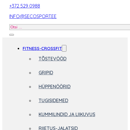
+372 529 0988
INFO@SECOSPORT.EE
Otsi
toodet
FITNESS-CROSSFIT
TÕSTEVÖÖD
GRIPID
HÜPPENÖÖRID
TUGISIDEMED
KUMMILINDID JA LIIKUVUS
RIIETUS-JALATSID