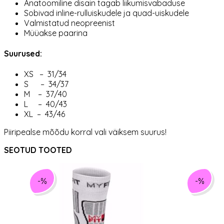
Anatoomiline disain tagab liikumisvabaduse
Sobivad inline-rulluiskudele ja quad-uiskudele
Valmistatud neopreenist
Müüakse paarina
Suurused:
XS – 31/34
S – 34/37
M – 37/40
L – 40/43
XL – 43/46
Piiripealse mõõdu korral vali väiksem suurus!
SEOTUD TOOTED
-%
-%