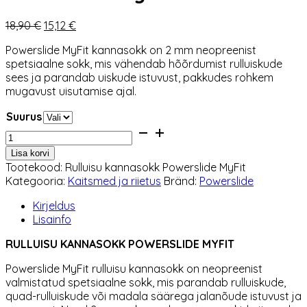
Algne
Praegune
18,90
€
15,12
€
hind
hind
Powerslide MyFit kannasokk on 2 mm neopreenist
oli:
on:
spetsiaalne sokk, mis vähendab hõõrdumist rulluiskude
18,90 €.
15,12 €.
sees ja parandab uiskude istuvust, pakkudes rohkem
mugavust uisutamise ajal.
Suurus
Rulluisu
kannasokk
Lisa korvi
Powerslide
Tootekood:
Rulluisu kannasokk Powerslide MyFit
MyFit
Kategooria:
Kaitsmed ja riietus
Bränd:
Powerslide
2
mm
Kirjeldus
kogus
Lisainfo
RULLUISU KANNASOKK POWERSLIDE MYFIT
Powerslide MyFit rulluisu kannasokk on neopreenist
valmistatud spetsiaalne sokk, mis parandab rulluiskude,
quad-rulluiskude või madala säärega jalanõude istuvust ja