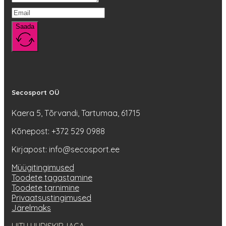
Saada
Secosport OÜ
Kaera 5, Tõrvandi, Tartumaa, 61715
Kõnepost: +372 529 0988
Kirjapost: info@secosport.ee
Müügitingimused
Toodete tagastamine
Toodete tarnimine
Privaatsustingimused
Järelmaks
LIITU UUDISKIRJAGA