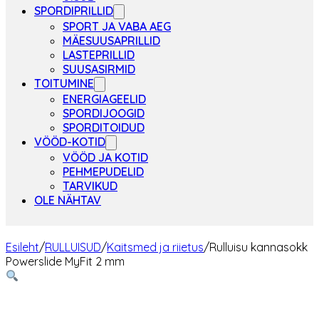
SPORDIPRILLID
SPORT JA VABA AEG
MÄESUUSAPRILLID
LASTEPRILLID
SUUSASIRMID
TOITUMINE
ENERGIAGEELID
SPORDIJOOGID
SPORDITOIDUD
VÖÖD-KOTID
VÖÖD JA KOTID
PEHMEPUDELID
TARVIKUD
OLE NÄHTAV
Esileht
/
RULLUISUD
/
Kaitsmed ja riietus
/
Rulluisu kannasokk
Powerslide MyFit 2 mm