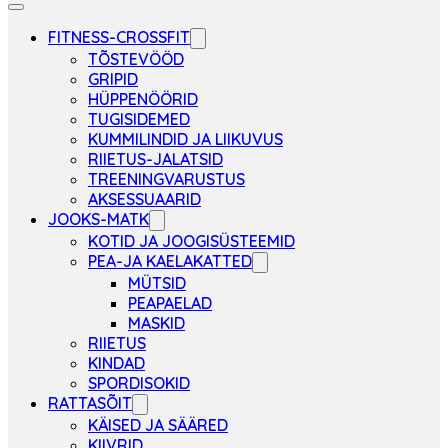
FITNESS-CROSSFIT
TÕSTEVÖÖD
GRIPID
HÜPPENÖÖRID
TUGISIDEMED
KUMMILINDID JA LIIKUVUS
RIIETUS-JALATSID
TREENINGVARUSTUS
AKSESSUAARID
JOOKS-MATK
KOTID JA JOOGISÜSTEEMID
PEA-JA KAELAKATTED
MÜTSID
PEAPAELAD
MASKID
RIIETUS
KINDAD
SPORDISOKID
RATTASÕIT
KÄISED JA SÄÄRED
KIIVRID