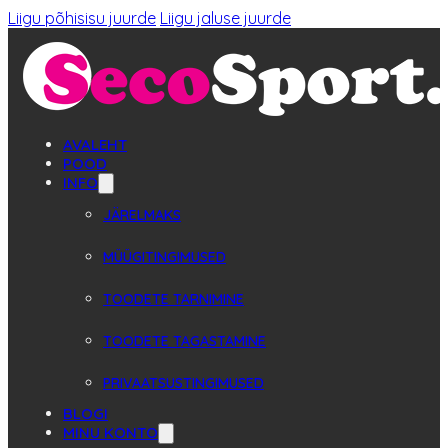
Liigu põhisisu juurde
Liigu jaluse juurde
AVALEHT
POOD
INFO
JÄRELMAKS
MÜÜGITINGIMUSED
TOODETE TARNIMINE
TOODETE TAGASTAMINE
PRIVAATSUSTINGIMUSED
BLOGI
MINU KONTO