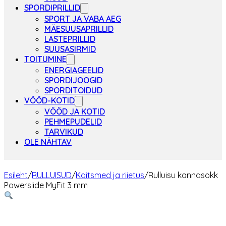
SPORDIPRILLID
SPORT JA VABA AEG
MÄESUUSAPRILLID
LASTEPRILLID
SUUSASIRMID
TOITUMINE
ENERGIAGEELID
SPORDIJOOGID
SPORDITOIDUD
VÖÖD-KOTID
VÖÖD JA KOTID
PEHMEPUDELID
TARVIKUD
OLE NÄHTAV
Esileht
/
RULLUISUD
/
Kaitsmed ja riietus
/
Rulluisu kannasokk
Powerslide MyFit 3 mm