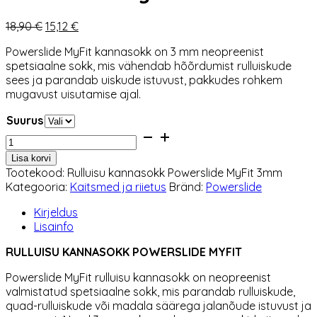
Algne
Praegune
18,90
€
15,12
€
hind
hind
Powerslide MyFit kannasokk on 3 mm neopreenist
oli:
on:
spetsiaalne sokk, mis vähendab hõõrdumist rulluiskude
18,90 €.
15,12 €.
sees ja parandab uiskude istuvust, pakkudes rohkem
mugavust uisutamise ajal.
Suurus
Rulluisu
kannasokk
Lisa korvi
Powerslide
Tootekood:
Rulluisu kannasokk Powerslide MyFit 3mm
MyFit
Kategooria:
Kaitsmed ja riietus
Bränd:
Powerslide
3
mm
Kirjeldus
kogus
Lisainfo
RULLUISU KANNASOKK POWERSLIDE MYFIT
Powerslide MyFit rulluisu kannasokk on neopreenist
valmistatud spetsiaalne sokk, mis parandab rulluiskude,
quad-rulluiskude või madala säärega jalanõude istuvust ja