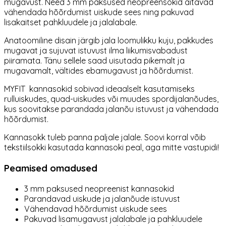
mugavust. Need 3 mm paksused neopreensokid aitavad
vähendada hõõrdumist uiskude sees ning pakuvad
lisakaitset pahkluudele ja jalalabale.
Anatoomiline disain järgib jala loomulikku kuju, pakkudes
mugavat ja sujuvat istuvust ilma liikumisvabadust
piiramata. Tänu sellele saad uisutada pikemalt ja
mugavamalt, vältides ebamugavust ja hõõrdumist.
MYFIT kannasokid sobivad ideaalselt kasutamiseks
rulluiskudes, quad-uiskudes või muudes spordijalanõudes,
kus soovitakse parandada jalanõu istuvust ja vähendada
hõõrdumist.
Kannasokk tuleb panna paljale jalale. Soovi korral võib
tekstiilsokki kasutada kannasoki peal, aga mitte vastupidi!
Peamised omadused
3 mm paksused neopreenist kannasokid
Parandavad uiskude ja jalanõude istuvust
Vähendavad hõõrdumist uiskude sees
Pakuvad lisamugavust jalalabale ja pahkluudele