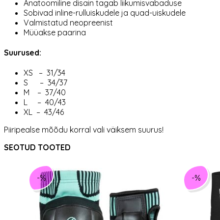
Anatoomiline disain tagab liikumisvabaduse
Sobivad inline-rulluiskudele ja quad-uiskudele
Valmistatud neopreenist
Müüakse paarina
Suurused:
XS – 31/34
S – 34/37
M – 37/40
L – 40/43
XL – 43/46
Piiripealse mõõdu korral vali väiksem suurus!
SEOTUD TOOTED
-%
-%