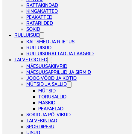
RATTAKINDAD
KINGAKATTED
PEAKATTED
RATARIIDED
SOKID
RULLUISUD
KAITSMED JA RIIETUS
RULLUISUD
RULLUISURATTAD JA LAAGRID
TALVETOOTED
MÄESUUSAKIIVRID
MÄESUUSAPRILLID JA SIRMID
JOOGIVÖÖD JA KOTID
MÜTSID JA SALLID
MÜTSID
TORUSALLID
MASKID
PEAPAELAD
SOKID JA PÕLVIKUD
TALVEKINDAD
SPORDIPESU
UISUD