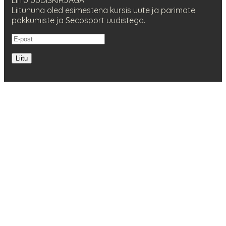
Liitununa oled esimestena kursis uute ja parimate
pakkumiste ja Secosport uudistega.
Liitu