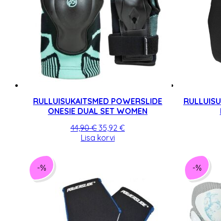
RULLUISUKAITSMED POWERSLIDE
RULLUIS
ONESIE DUAL SET WOMEN
Algne
Praegune
44,90
€
35,92
€
hind
hind
Lisa korvi
oli:
on:
44,90 €.
35,92 €.
-%
-%