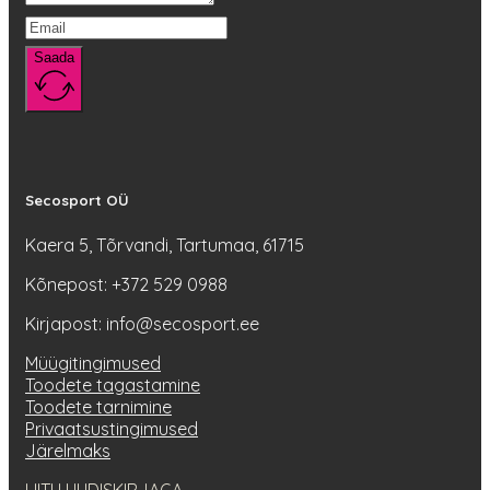
Saada
Secosport OÜ
Kaera 5, Tõrvandi, Tartumaa, 61715
Kõnepost: +372 529 0988
Kirjapost: info@secosport.ee
Müügitingimused
Toodete tagastamine
Toodete tarnimine
Privaatsustingimused
Järelmaks
LIITU UUDISKIRJAGA