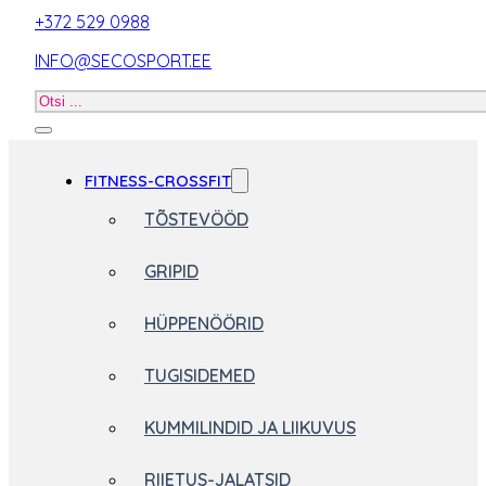
+372 529 0988
INFO@SECOSPORT.EE
Otsi
toodet
FITNESS-CROSSFIT
TÕSTEVÖÖD
GRIPID
HÜPPENÖÖRID
TUGISIDEMED
KUMMILINDID JA LIIKUVUS
RIIETUS-JALATSID